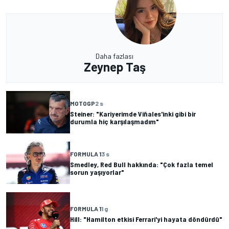
Daha fazlası
Zeynep Taş
MOTOGP
2 s
Steiner: "Kariyerimde Viñales'inki gibi bir
durumla hiç karşılaşmadım"
FORMULA 1
3 s
Smedley, Red Bull hakkında: "Çok fazla temel
sorun yaşıyorlar"
FORMULA 1
1 g
Hill: "Hamilton etkisi Ferrari'yi hayata döndürdü"