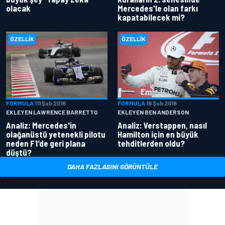
olacak
Mercedes'le olan farkı
kapatabilecek mi?
ÖZELLIK
ÖZELLIK
FORMULA 1
11 Şub 2018
FORMULA 1
6 Şub 2018
EKLEYEN LAWRENCE BARRETTO
EKLEYEN BEN ANDERSON
Analiz: Mercedes'in
Analiz: Verstappen, nasıl
olağanüstü yetenekli pilotu
Hamilton için en büyük
neden F1'de geri plana
tehditlerden oldu?
düştü?
DAHA FAZLASINI GÖRÜNTÜLE