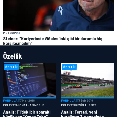
MOTOGP
2 s
Steiner: "Kariyerimde Viñales'inki gibi bir durumla hiç
karşılaşmadım"
Özellik
ÖZELLIK
ÖZELLIK
FORMULA 1
17 Mar 2018
FORMULA 1
13 Şub 2018
EKLEYEN JONATHAN NOBLE
EKLEYEN KEVIN TURNER
Analiz: F1'deki bir sonraki
Analiz: Ferrari, yeni
büyük şey "Yapay Zeka"
kuralların 2. senesinde