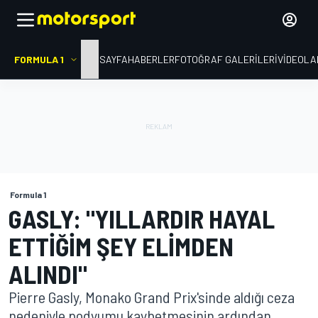
FORMULA 1
ANA SAYFA
HABERLER
FOTOĞRAF GALERILERI
VIDEOLA
Formula 1
GASLY: "YILLARDIR HAYAL
ETTIĞIM ŞEY ELIMDEN
ALINDI"
Pierre Gasly, Monako Grand Prix'sinde aldığı ceza
nedeniyle podyumu kaybetmesinin ardından