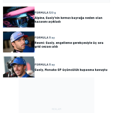
FORMULA 1
20 g
Alpine, Gasly'nin kırmızı bayrağa neden olan
kazasını açıkladı
FORMULA 1
1 ay
Resmi: Gasly, engelleme gerekçesiyle üç sıra
grid cezası aldı
FORMULA 1
1 ay
Gasly, Monako GP üçüncülük kupasına kavuştu