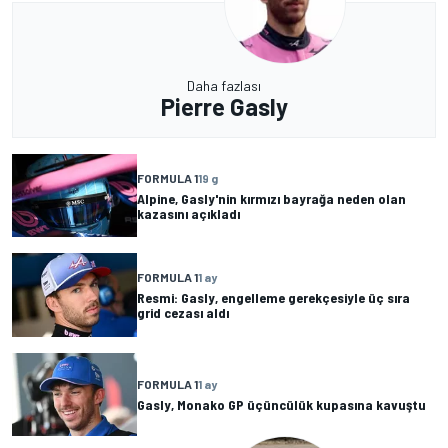
Daha fazlası
Pierre Gasly
FORMULA 1
19 g
Alpine, Gasly'nin kırmızı bayrağa neden olan
kazasını açıkladı
FORMULA 1
1 ay
Resmi: Gasly, engelleme gerekçesiyle üç sıra
grid cezası aldı
FORMULA 1
1 ay
Gasly, Monako GP üçüncülük kupasına kavuştu