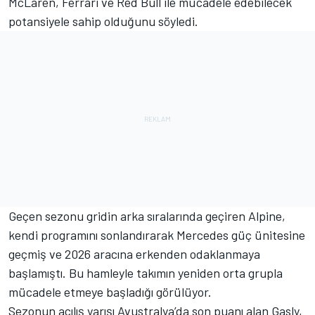
McLaren
,
Ferrari
ve Red Bull ile mücadele edebilecek
potansiyele sahip olduğunu söyledi.
Geçen sezonu gridin arka sıralarında geçiren Alpine,
kendi programını sonlandırarak
Mercedes
güç ünitesine
geçmiş ve 2026 aracına erkenden odaklanmaya
başlamıştı. Bu hamleyle takımın yeniden orta grupla
mücadele etmeye başladığı görülüyor.
Sezonun açılış yarışı Avustralya’da son puanı alan Gasly,