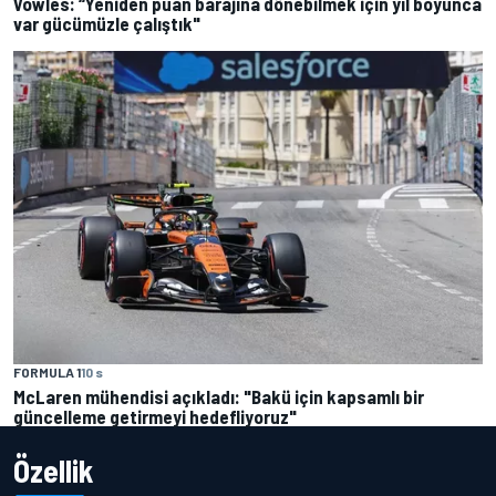
Vowles: “Yeniden puan barajına dönebilmek için yıl boyunca
var gücümüzle çalıştık"
FORMULA 1
10 s
McLaren mühendisi açıkladı: "Bakü için kapsamlı bir
güncelleme getirmeyi hedefliyoruz"
Özellik