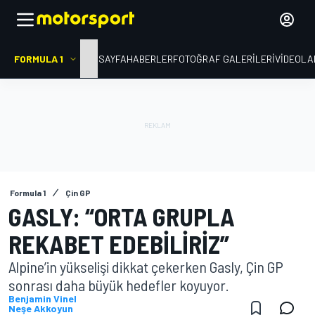
FORMULA 1
ANA SAYFA
HABERLER
FOTOĞRAF GALERILERI
VIDEOLA
Formula 1
Çin GP
GASLY: “ORTA GRUPLA
REKABET EDEBILIRIZ”
Alpine’in yükselişi dikkat çekerken Gasly, Çin GP
sonrası daha büyük hedefler koyuyor.
Benjamin Vinel
Neşe Akkoyun