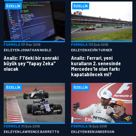
ÖZELLIK
ÖZELLIK
FORMULA 1
17 Mar 2018
FORMULA 1
13 Şub 2018
EKLEYEN JONATHAN NOBLE
EKLEYEN KEVIN TURNER
Analiz: F1'deki bir sonraki
Analiz: Ferrari, yeni
büyük şey "Yapay Zeka"
kuralların 2. senesinde
olacak
Mercedes'le olan farkı
kapatabilecek mi?
ÖZELLIK
ÖZELLIK
FORMULA 1
11 Şub 2018
FORMULA 1
6 Şub 2018
EKLEYEN LAWRENCE BARRETTO
EKLEYEN BEN ANDERSON