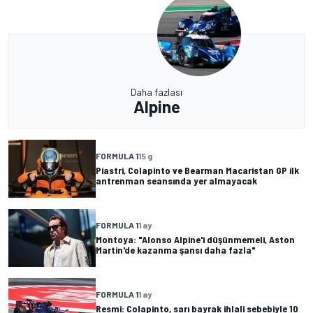
Daha fazlası
Alpine
FORMULA 1
15 g
Piastri, Colapinto ve Bearman Macaristan GP ilk
antrenman seansında yer almayacak
FORMULA 1
1 ay
Montoya: "Alonso Alpine'i düşünmemeli, Aston
Martin'de kazanma şansı daha fazla"
FORMULA 1
1 ay
Resmi: Colapinto, sarı bayrak ihlali sebebiyle 10