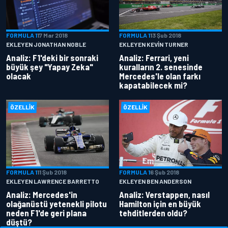
FORMULA 1
17 Mar 2018
FORMULA 1
13 Şub 2018
EKLEYEN JONATHAN NOBLE
EKLEYEN KEVIN TURNER
Analiz: F1'deki bir sonraki
Analiz: Ferrari, yeni
büyük şey "Yapay Zeka"
kuralların 2. senesinde
olacak
Mercedes'le olan farkı
kapatabilecek mi?
ÖZELLIK
ÖZELLIK
FORMULA 1
11 Şub 2018
FORMULA 1
6 Şub 2018
EKLEYEN LAWRENCE BARRETTO
EKLEYEN BEN ANDERSON
Analiz: Mercedes'in
Analiz: Verstappen, nasıl
olağanüstü yetenekli pilotu
Hamilton için en büyük
neden F1'de geri plana
tehditlerden oldu?
düştü?