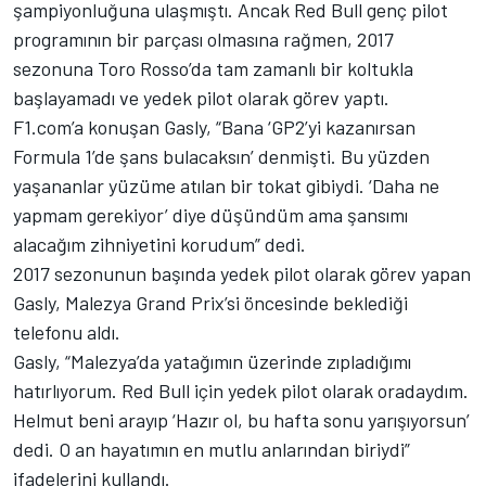
şampiyonluğuna ulaşmıştı. Ancak Red Bull genç pilot
programının bir parçası olmasına rağmen, 2017
sezonuna Toro Rosso’da tam zamanlı bir koltukla
başlayamadı ve yedek pilot olarak görev yaptı.
F1.com’a konuşan Gasly, “Bana ‘GP2’yi kazanırsan
Formula 1’de şans bulacaksın’ denmişti. Bu yüzden
yaşananlar yüzüme atılan bir tokat gibiydi. ‘Daha ne
yapmam gerekiyor’ diye düşündüm ama şansımı
alacağım zihniyetini korudum” dedi.
2017 sezonunun başında yedek pilot olarak görev yapan
Gasly, Malezya Grand Prix’si öncesinde beklediği
telefonu aldı.
Gasly, “Malezya’da yatağımın üzerinde zıpladığımı
hatırlıyorum. Red Bull için yedek pilot olarak oradaydım.
Helmut beni arayıp ‘Hazır ol, bu hafta sonu yarışıyorsun’
dedi. O an hayatımın en mutlu anlarından biriydi”
ifadelerini kullandı.