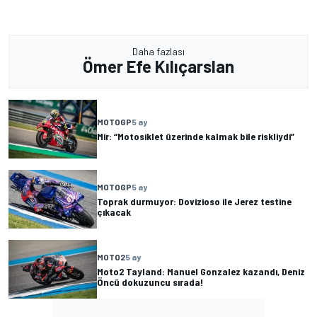
Daha fazlası
Ömer Efe Kılıçarslan
MOTOGP
5 ay
Mir: “Motosiklet üzerinde kalmak bile riskliydi”
MOTOGP
5 ay
Toprak durmuyor: Dovizioso ile Jerez testine
çıkacak
MOTO2
5 ay
Moto2 Tayland: Manuel Gonzalez kazandı, Deniz
Öncü dokuzuncu sırada!