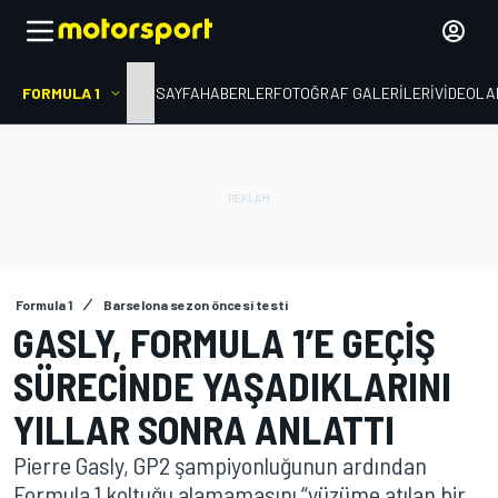
FORMULA 1
ANA SAYFA
HABERLER
FOTOĞRAF GALERILERI
VIDEOLA
Formula 1
Barselona sezon öncesi testi
GASLY, FORMULA 1’E GEÇIŞ
SÜRECINDE YAŞADIKLARINI
YILLAR SONRA ANLATTI
Pierre Gasly, GP2 şampiyonluğunun ardından
Formula 1 koltuğu alamamasını “yüzüme atılan bir