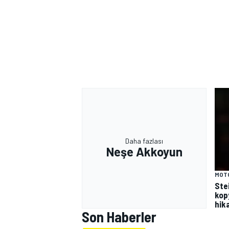
Daha fazlası
Neşe Akkoyun
MOT
Stei
kop
hika
Son Haberler