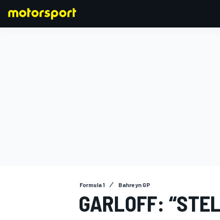
FORMULA 1
Formula 1
Bahreyn GP
GARLOFF: “STE