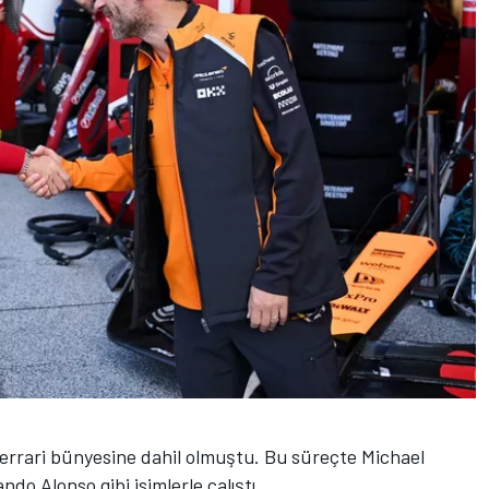
Ferrari bünyesine dahil olmuştu. Bu süreçte Michael
o Alonso gibi isimlerle çalıştı.