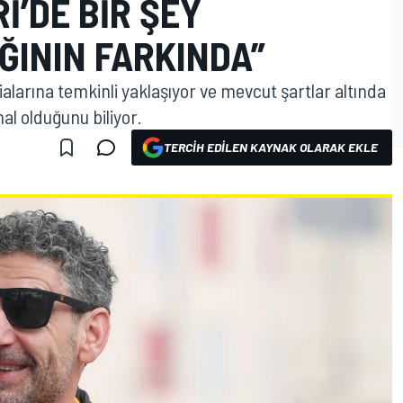
I’DE BIR ŞEY
ININ FARKINDA”
dialarına temkinli yaklaşıyor ve mevcut şartlar altında
al olduğunu biliyor.
TERCIH EDILEN KAYNAK OLARAK EKLE