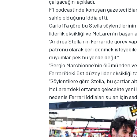
çalışacağını açıkladı.
F1 podcastinde konuşan gazeteci Bianc
sahip olduğunu iddia etti.
Garloff’a göre bu Stella söylentilerin
liderlik eksikliği ve McLaren’ın başarı
TÜRK SPORCULAR
“Andrea Stella’nın Ferrari’de görev y
patronu olarak geri dönmek isteyebile
duyumlar pek bu yönde değil.”
“Sergio Marchionne’nin ölümünden ve 
Ferrari’deki üst düzey lider eksikliği 
“Söylentilere göre Stella, bu şartlar a
McLaren’deki ortamsa gelecekte yeni ba
nedenle Ferrari iddiaları şu an için sa