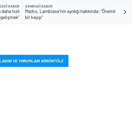
CEKI HABER
SONRAKI HABER
 daha hızlı
Marko, Lambiase'nin ayrılığı hakkında: "Önemli
gelişmek”
bir kayıp"
LASINI VE YORUMLARI GÖRÜNTÜLE