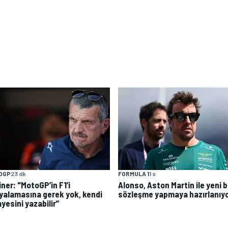
OGP
23 dk
FORMULA 1
1 s
ner: "MotoGP’in F1’i
Alonso, Aston Martin ile yeni b
yalamasına gerek yok, kendi
sözleşme yapmaya hazırlanıy
yesini yazabilir”