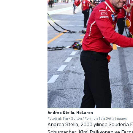
Andrea Stella, McLaren
Fotoğraf: Mark Sutton / Formula 1 via Getty Images
Andrea Stella, 2000 yılında Scuderia 
Schumacher, Kimi Raikkonen ve Fernand