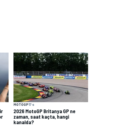
MOTOGP
17 s
ir
2026 MotoGP Britanya GP ne
or
zaman, saat kaçta, hangi
kanalda?