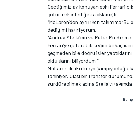
Geçtiğimiz ay konuşan eski Ferrari pil
götürmek istediğini açıklamıştı.
“McLaren’den ayrılırken takımıma ‘Bu 
dediğimi hatırlıyorum.
“Andrea Stella’nın ve Peter Prodromou’n
Ferrari’ye götürebileceğim birkaç isim
geçmeden bile doğru işler yaptıklarını,
olduklarını biliyordum.”
MOTOSİKLET
McLaren ile iki dünya şampiyonluğu ka
tanınıyor. Olası bir transfer durumu
sürdürebilmek adına Stella’yı takımda 
Bu İç