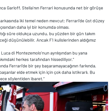
a Garloff, Stella’nın Ferrari konusunda net bir görüşe
in arkasında iki temel neden mevcut: Ferrari’de üst düzey
 açısından daha iyi bir konumda olması.
aptığı süre oldukça uzundu, bu yüzden bir gün takım
ceği düşünülebilir. Ancak F1 kulislerinden aldığımız
Luca di Montezemolo’nun ayrılışından bu yana
takımdaki herkes tarafından hissediliyor.”
ltında Ferrari’de bir şey başaramayacağının farkında.
şarılar elde etmek için için çok daha istikrarlı. Bu
dece söylentiden ibaret.”