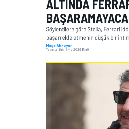
ALTINDA FERRAR
MOTOGP
BAŞARAMAYACAĞ
Söylentilere göre Stella, Ferrari id
başarı elde etmenin düşük bir ihtim
Neşe Akkoyun
Yayın tarihi:
11 Nis 2026 11:40
WORLD SUPERBIKE