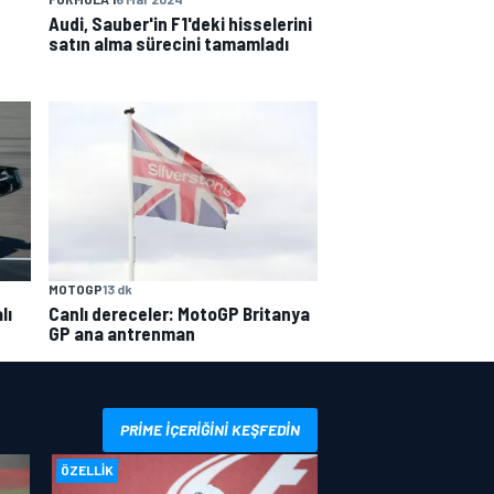
Audi, Sauber'in F1'deki hisselerini
satın alma sürecini tamamladı
MOTOGP
13 dk
lı
Canlı dereceler: MotoGP Britanya
GP ana antrenman
PRIME IÇERIĞINI KEŞFEDIN
ÖZELLIK