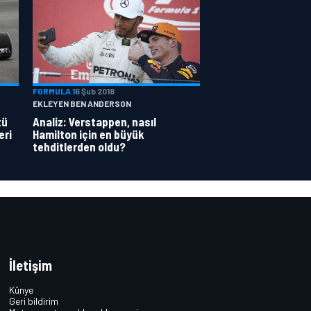
FORMULA 1
6 Şub 2018
EKLEYEN BEN ANDERSON
tü
Analiz: Verstappen, nasıl
eri
Hamilton için en büyük
tehditlerden oldu?
İletişim
Künye
Geri bildirim