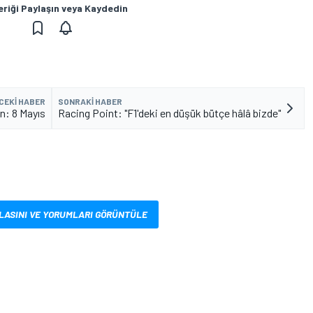
eriği Paylaşın veya Kaydedin
CEKI HABER
SONRAKI HABER
n: 8 Mayıs
Racing Point: "F1'deki en düşük bütçe hâlâ bizde"
LASINI VE YORUMLARI GÖRÜNTÜLE