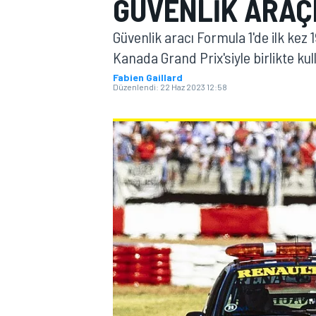
GÜVENLIK ARAÇ
MOTOGP
Güvenlik aracı Formula 1'de ilk kez 
Kanada Grand Prix'siyle birlikte ku
Fabien Gaillard
Düzenlendi:
22 Haz 2023 12:58
WORLD SUPERBIKE