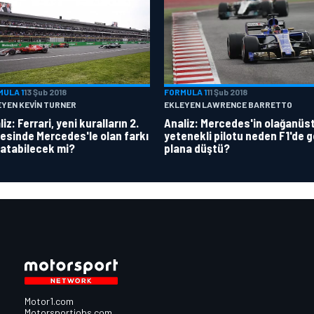
MULA 1
13 Şub 2018
FORMULA 1
11 Şub 2018
EYEN KEVIN TURNER
EKLEYEN LAWRENCE BARRETTO
iz: Ferrari, yeni kuralların 2.
Analiz: Mercedes'in olağanüs
esinde Mercedes'le olan farkı
yetenekli pilotu neden F1'de g
atabilecek mi?
plana düştü?
Motor1.com
Motorsportjobs.com