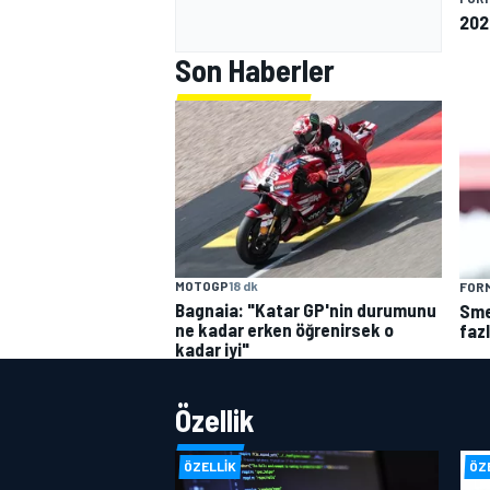
2026
Son Haberler
MOTOGP
18 dk
FORM
Bagnaia: "Katar GP'nin durumunu
Sme
ne kadar erken öğrenirsek o
faz
kadar iyi"
Özellik
ÖZELLIK
ÖZ