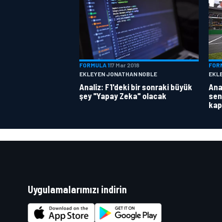
FORMULA 1
17 Mar 2018
FOR
EKLEYEN JONATHAN NOBLE
EKL
Analiz: F1'deki bir sonraki büyük
Anal
şey "Yapay Zeka" olacak
sen
kap
Uygulamalarımızı indirin