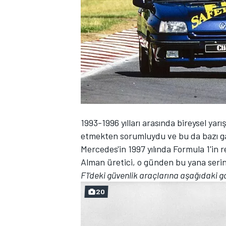
WRC
1993-1996 yılları arasında bireysel yarı
etmekten sorumluydu ve bu da bazı gar
Mercedes'in 1997 yılında Formula 1'in r
Alman üretici, o günden bu yana serin
F1'deki güvenlik araçlarına aşağıdaki ga
20