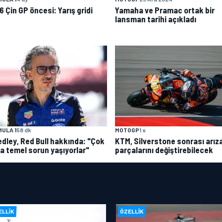
 Çin GP öncesi: Yarış gridi
Yamaha ve Pramac ortak bir
lansman tarihi açıkladı
ULA 1
58 dk
MOTOGP
1 s
dley, Red Bull hakkında: "Çok
KTM, Silverstone sonrası arıza
la temel sorun yaşıyorlar"
parçalarını değiştirebilecek
ELLIK
ÖZELLIK