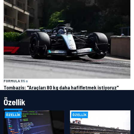
FORMULA 1
15 s
Tombazis: "Araçları 80 kg daha hafifletmek istiyoruz"
Özellik
ÖZELLIK
ÖZELLIK