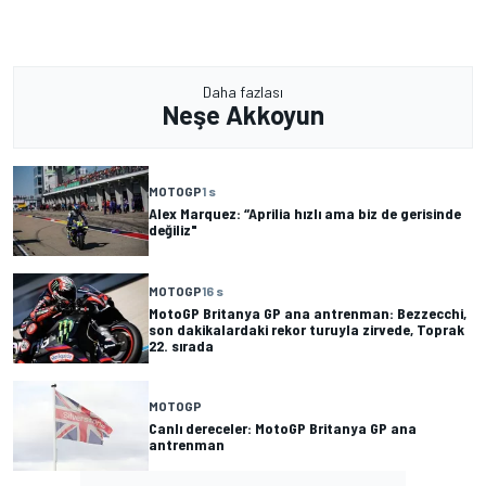
Daha fazlası
Neşe Akkoyun
MOTOGP
1 s
Alex Marquez: “Aprilia hızlı ama biz de gerisinde
değiliz"
MOTOGP
16 s
MotoGP Britanya GP ana antrenman: Bezzecchi,
son dakikalardaki rekor turuyla zirvede, Toprak
22. sırada
MOTOGP
Canlı dereceler: MotoGP Britanya GP ana
antrenman