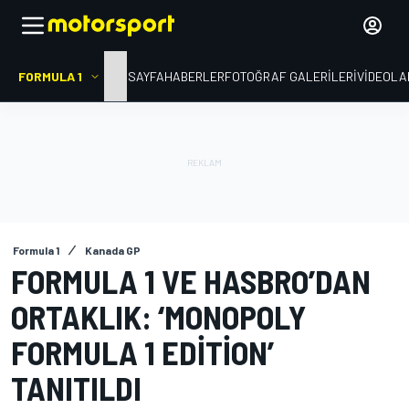
FORMULA 1
ANA SAYFA
HABERLER
FOTOĞRAF GALERILERI
VIDEOLA
Formula 1
Kanada GP
FORMULA 1 VE HASBRO’DAN
ORTAKLIK: ‘MONOPOLY
FORMULA 1 EDITION’
TANITILDI