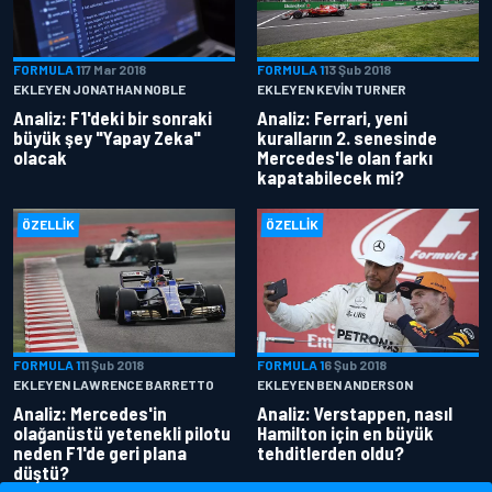
FORMULA 1
17 Mar 2018
FORMULA 1
13 Şub 2018
EKLEYEN JONATHAN NOBLE
EKLEYEN KEVIN TURNER
Analiz: F1'deki bir sonraki
Analiz: Ferrari, yeni
büyük şey "Yapay Zeka"
kuralların 2. senesinde
olacak
Mercedes'le olan farkı
kapatabilecek mi?
ÖZELLIK
ÖZELLIK
FORMULA 1
11 Şub 2018
FORMULA 1
6 Şub 2018
EKLEYEN LAWRENCE BARRETTO
EKLEYEN BEN ANDERSON
Analiz: Mercedes'in
Analiz: Verstappen, nasıl
olağanüstü yetenekli pilotu
Hamilton için en büyük
neden F1'de geri plana
tehditlerden oldu?
düştü?