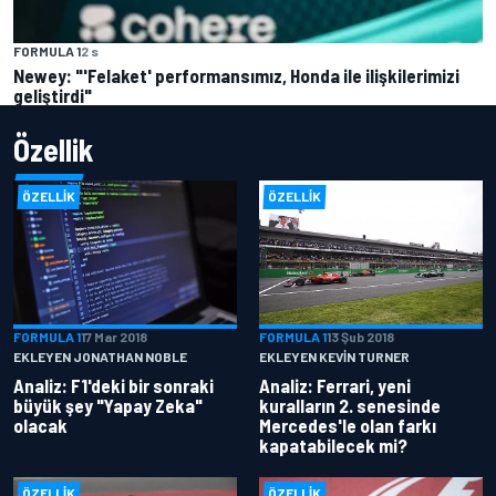
FORMULA 1
2 s
Newey: "'Felaket' performansımız, Honda ile ilişkilerimizi
geliştirdi"
Özellik
ÖZELLIK
ÖZELLIK
FORMULA 1
17 Mar 2018
FORMULA 1
13 Şub 2018
EKLEYEN JONATHAN NOBLE
EKLEYEN KEVIN TURNER
Analiz: F1'deki bir sonraki
Analiz: Ferrari, yeni
büyük şey "Yapay Zeka"
kuralların 2. senesinde
olacak
Mercedes'le olan farkı
kapatabilecek mi?
ÖZELLIK
ÖZELLIK