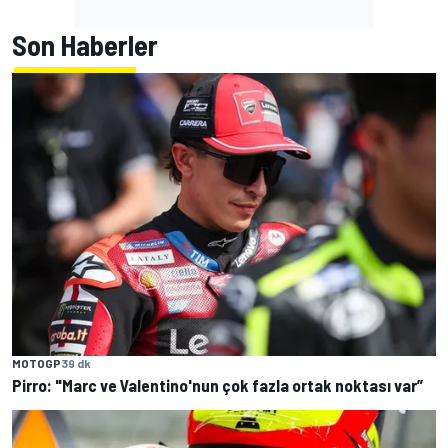
Son Haberler
MOTOGP
39 dk
Pirro: "Marc ve Valentino'nun çok fazla ortak noktası var”