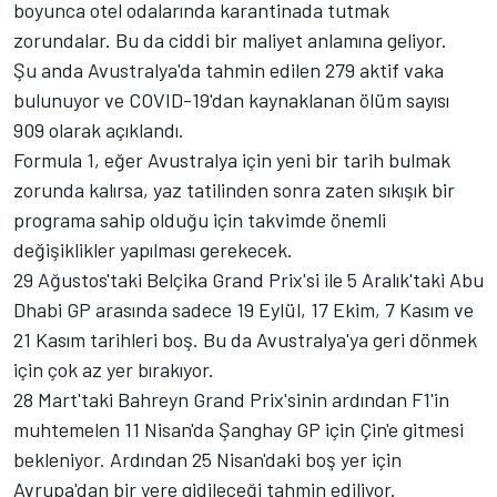
boyunca otel odalarında karantinada tutmak
zorundalar. Bu da ciddi bir maliyet anlamına geliyor.
Şu anda Avustralya'da tahmin edilen 279 aktif vaka
bulunuyor ve COVID-19'dan kaynaklanan ölüm sayısı
909 olarak açıklandı.
Formula 1, eğer Avustralya için yeni bir tarih bulmak
zorunda kalırsa, yaz tatilinden sonra zaten sıkışık bir
programa sahip olduğu için takvimde önemli
değişiklikler yapılması gerekecek.
29 Ağustos'taki Belçika Grand Prix'si ile 5 Aralık'taki Abu
Dhabi GP arasında sadece 19 Eylül, 17 Ekim, 7 Kasım ve
21 Kasım tarihleri boş. Bu da Avustralya'ya geri dönmek
için çok az yer bırakıyor.
28 Mart'taki Bahreyn Grand Prix'sinin ardından F1'in
muhtemelen 11 Nisan'da Şanghay GP için Çin'e gitmesi
bekleniyor. Ardından 25 Nisan'daki boş yer için
Avrupa'dan bir yere gidileceği tahmin ediliyor.