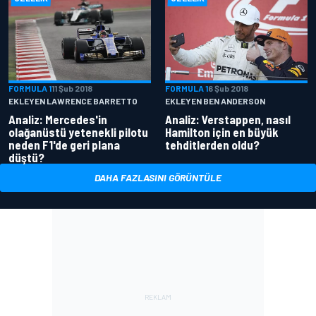
FORMULA 1
11 Şub 2018
FORMULA 1
6 Şub 2018
EKLEYEN LAWRENCE BARRETTO
EKLEYEN BEN ANDERSON
Analiz: Mercedes'in
Analiz: Verstappen, nasıl
olağanüstü yetenekli pilotu
Hamilton için en büyük
neden F1'de geri plana
tehditlerden oldu?
düştü?
DAHA FAZLASINI GÖRÜNTÜLE