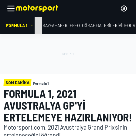
FORMULA 1
ANA SAYFA
HABERLER
FOTOĞRAF GALERILERI
VIDEOLA
SON DAKIKA
Formula 1
FORMULA 1, 2021
AVUSTRALYA GP'YI
ERTELEMEYE HAZIRLANIYOR!
Motorsport.com, 2021 Avustralya Grand Prix'sinin
erteleneceğini öğrendi.