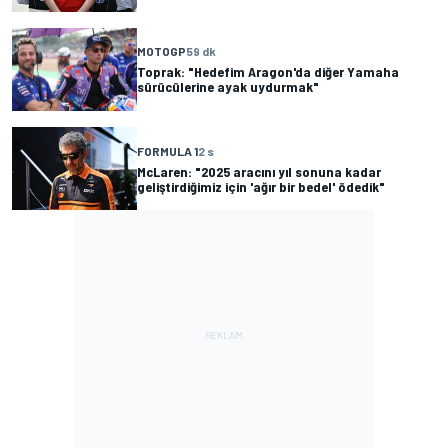
MOTOGP
59 dk
Toprak: "Hedefim Aragon'da diğer Yamaha
sürücülerine ayak uydurmak"
FORMULA 1
2 s
McLaren: "2025 aracını yıl sonuna kadar
geliştirdiğimiz için 'ağır bir bedel' ödedik"