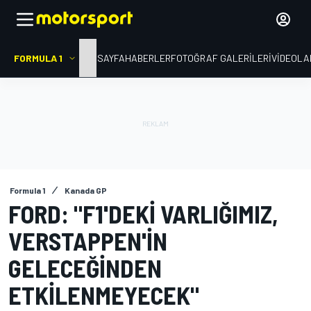
FORMULA 1
ANA SAYFA
HABERLER
FOTOĞRAF GALERILERI
VIDEOLA
Formula 1
Kanada GP
FORD: "F1'DEKI VARLIĞIMIZ,
VERSTAPPEN'IN
GELECEĞINDEN
ETKILENMEYECEK"