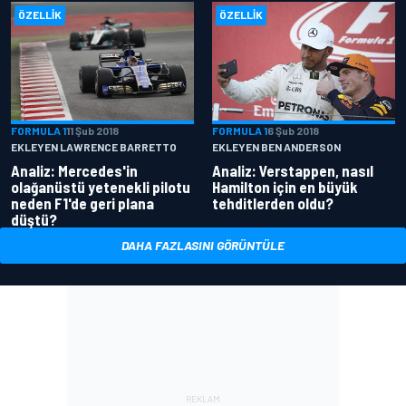
ÖZELLIK
ÖZELLIK
FORMULA 1
11 Şub 2018
FORMULA 1
6 Şub 2018
EKLEYEN LAWRENCE BARRETTO
EKLEYEN BEN ANDERSON
Analiz: Mercedes'in
Analiz: Verstappen, nasıl
olağanüstü yetenekli pilotu
Hamilton için en büyük
neden F1'de geri plana
tehditlerden oldu?
düştü?
DAHA FAZLASINI GÖRÜNTÜLE