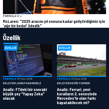
FORMULA 1
2 s
McLaren: "2025 aracını yıl sonuna kadar geliştirdiğimiz için
'ağır bir bedel' ödedik"
Özellik
ÖZELLIK
ÖZELLIK
FORMULA 1
17 Mar 2018
FORMULA 1
13 Şub 2018
EKLEYEN JONATHAN NOBLE
EKLEYEN KEVIN TURNER
Analiz: F1'deki bir sonraki
Analiz: Ferrari, yeni
büyük şey "Yapay Zeka"
kuralların 2. senesinde
olacak
Mercedes'le olan farkı
kapatabilecek mi?