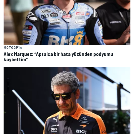
MOTOGP
1 s
Alex Marquez: “Aptalca bir hata yüzünden podyumu
kaybettim”