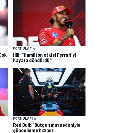
FORMULA 1
1 g
"Çok
Hill: "Hamilton etkisi Ferrari'yi
hayata döndürdü"
FORMULA 1
8 g
Red Bull: "Bütçe sınırı nedeniyle
güncelleme hızımız