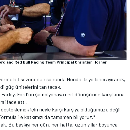
ord and Red Bull Racing Team Principal Christian Horner
ormula 1 sezonunun sonunda Honda ile yollarını ayırarak,
di güç ünitelerini tanıtacak.
m Farley, Ford'un şampiyonaya geri dönüşünde karşılarına
nı ifade etti.
i desteklemek için neyle karşı karşıya olduğumuzu değil,
Formula 1'e katkımızı da tamamen biliyoruz."
cak. Bu baskıyı her gün, her hafta, uzun yıllar boyunca