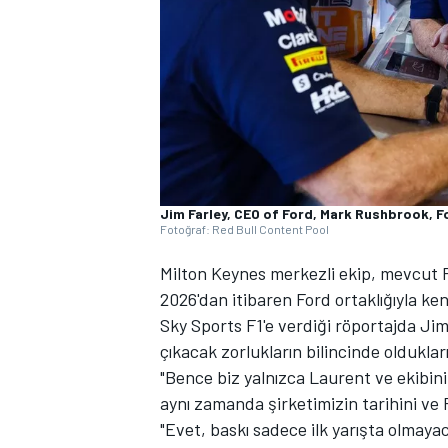
WRC
Jim Farley, CEO of Ford, Mark Rushbrook, F
Fotoğraf: Red Bull Content Pool
Milton Keynes merkezli ekip, mevcut F
2026'dan itibaren Ford ortaklığıyla ken
Sky Sports F1'e verdiği röportajda Ji
çıkacak zorlukların bilincinde oldukları
"Bence biz yalnızca Laurent ve ekibin
aynı zamanda şirketimizin tarihini ve 
"Evet, baskı sadece ilk yarışta olmaya