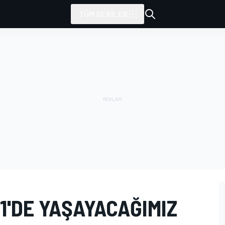
TÜM SERILER
F1'DE YAŞAYACAĞIMIZ