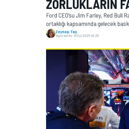
ZORLUKLARIN F
MOTOGP
Ford CEO’su Jim Farley, Red Bull R
ortaklığı kapsamında gelecek baskı
Zeynep Taş
Yayın tarihi:
13 Eyl 2025 16:35
WORLD SUPERBIKE