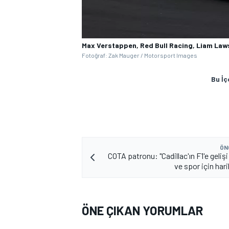
Max Verstappen, Red Bull Racing, Liam Law
Fotoğraf: Zak Mauger / Motorsport Images
Bu İç
MOTOSİKLET
ÖN
COTA patronu: "Cadillac'ın F1'e gelişi
ve spor için har
ÖNE ÇIKAN YORUMLAR