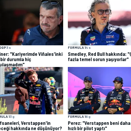
OGP
3 s
FORMULA 1
4 s
iner: "Kariyerimde Viñales'inki
Smedley, Red Bull hakkında: 
 bir durumla hiç
fazla temel sorun yaşıyorlar"
şılaşmadım"
FORMULA 1
6 g
ULA 1
3 g
Perez: "Verstappen beni daha
efsaneleri, Verstappen'in
hızlı bir pilot yaptı"
eceği hakkında ne düşünüyor?