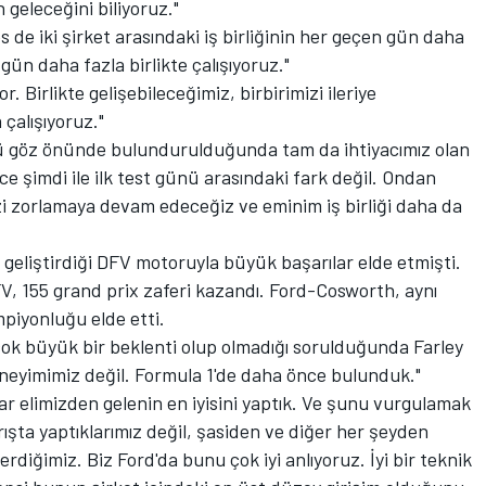
 geleceğini biliyoruz."
de iki şirket arasındaki iş birliğinin her geçen gün daha
gün daha fazla birlikte çalışıyoruz."
r. Birlikte gelişebileceğimiz, birbirimizi ileriye
çalışıyoruz."
ü göz önünde bulundurulduğunda tam da ihtiyacımız olan
ce şimdi ile ilk test günü arasındaki fark değil. Ondan
zi zorlamaya devam edeceğiz ve eminim iş birliği daha da
 geliştirdiği DFV motoruyla büyük başarılar elde etmişti.
DFV, 155 grand prix zaferi kazandı. Ford-Cosworth, aynı
mpiyonluğu elde etti.
 çok büyük bir beklenti olup olmadığı sorulduğunda Farley
deneyimimiz değil. Formula 1'de daha önce bulunduk."
ar elimizden gelenin en iyisini yaptık. Ve şunu vurgulamak
rışta yaptıklarımız değil, şasiden ve diğer her şeyden
erdiğimiz. Biz Ford'da bunu çok iyi anlıyoruz. İyi bir teknik