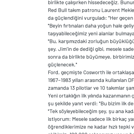
birlikte çalışırken hissedeceğiz. Bunun
Red Bull takım patronu Laurent Mekies 
da güçlendiğini vurguladı: "Her geçen 
"Beyin fırtınaları daha yoğun hale geliyo
TÜRK SPORCULAR
taşıyabileceğimiz yeni alanlar bulmaya 
"Bu, karşımızdaki zorluğun büyüklüğ
şey. Jim’in de dediği gibi, mesele sade
sonra da birlikte büyümeye, birbirimi
güçlenecek."
Ford, geçmişte Cosworth ile ortaklaşa
1967–1983 yılları arasında kullanılan 
zamanda 13 pilotlar ve 10 takımlar şa
Yeni ortaklığın ilk yılında kazanmanın
şu şekilde yanıt verdi: "Bu bizim ilk 
"Tek söyleyebileceğim şey, şu ana kad
istiyorum: Mesele sadece ilk birkaç ya
öğrendiklerimize ne kadar hızlı tepki v