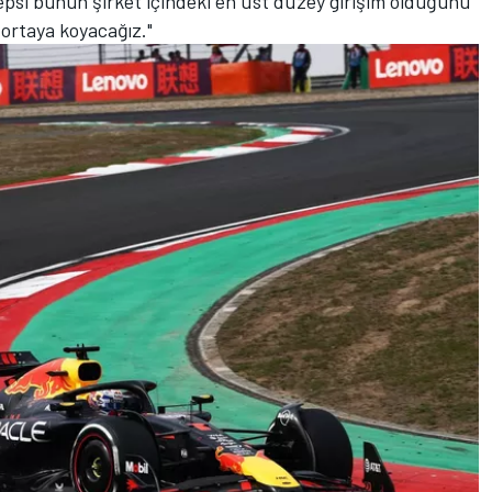
hepsi bunun şirket içindeki en üst düzey girişim olduğunu
a ortaya koyacağız."