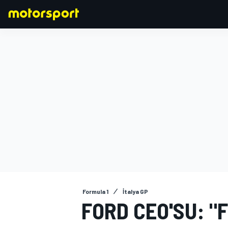
FORMULA 1
Formula 1
İtalya GP
FORD CEO'SU: "