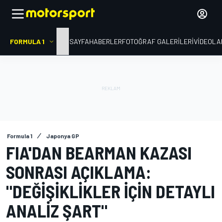
FORMULA 1
ANA SAYFA
HABERLER
FOTOĞRAF GALERILERI
VIDEOLA
Formula 1
Japonya GP
FIA'DAN BEARMAN KAZASI
SONRASI AÇIKLAMA:
"DEĞIŞIKLIKLER IÇIN DETAYLI
ANALIZ ŞART"