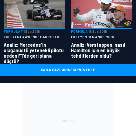
FORMULA 1
11 Şub 2018
FORMULA 1
6 Şub 2018
EKLEYEN LAWRENCE BARRETTO
EKLEYEN BEN ANDERSON
Analiz: Mercedes'in
Analiz: Verstappen, nasıl
olağanüstü yetenekli pilotu
Hamilton için en büyük
neden F1'de geri plana
tehditlerden oldu?
düştü?
DAHA FAZLASINI GÖRÜNTÜLE