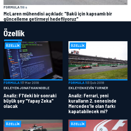
FORMULA 1
16 s
McLaren mühendisi açıkladı: "Bakü için kapsamlı bir
güncelleme getirmeyi hedefliyoruz"
Özellik
ÖZELLIK
ÖZELLIK
FORMULA 1
17 Mar 2018
FORMULA 1
13 Şub 2018
EKLEYEN JONATHAN NOBLE
EKLEYEN KEVIN TURNER
Analiz: F1'deki bir sonraki
Analiz: Ferrari, yeni
büyük şey "Yapay Zeka"
kuralların 2. senesinde
olacak
Mercedes'le olan farkı
kapatabilecek mi?
ÖZELLIK
ÖZELLIK