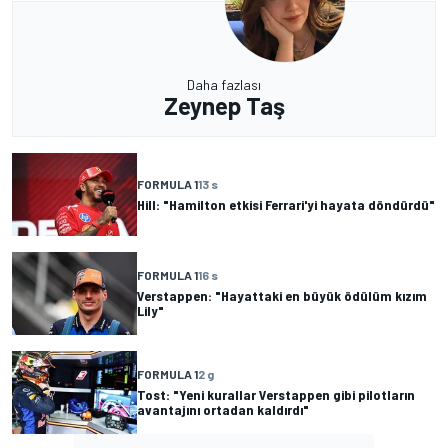
Daha fazlası
Zeynep Taş
FORMULA 1
13 s
Hill: "Hamilton etkisi Ferrari'yi hayata döndürdü"
FORMULA 1
16 s
Verstappen: "Hayattaki en büyük ödülüm kızım
Lily"
FORMULA 1
2 g
Tost: "Yeni kurallar Verstappen gibi pilotların
avantajını ortadan kaldırdı"