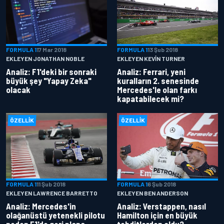
FORMULA 1
17 Mar 2018
FORMULA 1
13 Şub 2018
EKLEYEN JONATHAN NOBLE
EKLEYEN KEVIN TURNER
Analiz: F1'deki bir sonraki
Analiz: Ferrari, yeni
büyük şey "Yapay Zeka"
kuralların 2. senesinde
olacak
Mercedes'le olan farkı
kapatabilecek mi?
ÖZELLIK
ÖZELLIK
FORMULA 1
11 Şub 2018
FORMULA 1
6 Şub 2018
EKLEYEN LAWRENCE BARRETTO
EKLEYEN BEN ANDERSON
Analiz: Mercedes'in
Analiz: Verstappen, nasıl
olağanüstü yetenekli pilotu
Hamilton için en büyük
neden F1'de geri plana
tehditlerden oldu?