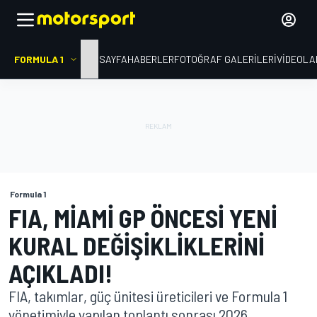
FORMULA 1
ANA SAYFA
HABERLER
FOTOĞRAF GALERILERI
VIDEOLA
Formula 1
FIA, MIAMI GP ÖNCESI YENI
KURAL DEĞIŞIKLIKLERINI
AÇIKLADI!
FIA, takımlar, güç ünitesi üreticileri ve Formula 1
yönetimiyle yapılan toplantı sonrası 2026