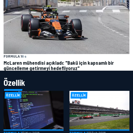
FORMULA 1
6 s
McLaren mühendisi açıkladı: "Bakü için kapsamlı bir
güncelleme getirmeyi hedefliyoruz"
Özellik
ÖZELLIK
ÖZELLIK
FORMULA 1
17 Mar 2018
FORMULA 1
13 Şub 2018