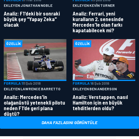
EKLEYEN JONATHAN NOBLE
EKLEYEN KEVIN TURNER
Analiz: F1'deki bir sonraki
Analiz: Ferrari, yeni
büyük şey "Yapay Zeka"
kuralların 2. senesinde
olacak
Mercedes'le olan farkı
kapatabilecek mi?
ÖZELLIK
ÖZELLIK
FORMULA 1
11 Şub 2018
FORMULA 1
6 Şub 2018
EKLEYEN LAWRENCE BARRETTO
EKLEYEN BEN ANDERSON
Analiz: Mercedes'in
Analiz: Verstappen, nasıl
olağanüstü yetenekli pilotu
Hamilton için en büyük
neden F1'de geri plana
tehditlerden oldu?
düştü?
DAHA FAZLASINI GÖRÜNTÜLE