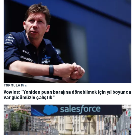
FORMULA 1
5 s
Vowles: “Yeniden puan barajına dönebilmek için yıl boyunca
var gücümüzle çalıştık"