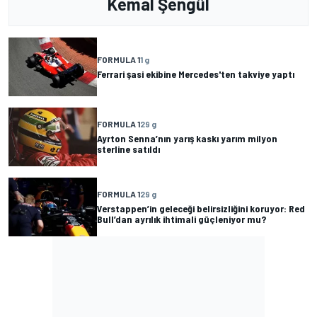
Kemal Şengül
FORMULA 1
1 g
Ferrari şasi ekibine Mercedes'ten takviye yaptı
FORMULA 1
29 g
Ayrton Senna’nın yarış kaskı yarım milyon
sterline satıldı
FORMULA 1
29 g
Verstappen’in geleceği belirsizliğini koruyor: Red
Bull’dan ayrılık ihtimali güçleniyor mu?