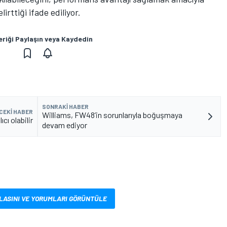
irttiği ifade ediliyor.
eriği Paylaşın veya Kaydedin
SONRAKI HABER
CEKI HABER
Williams, FW48’in sorunlarıyla boğuşmaya
cı olabilir
devam ediyor
LASINI VE YORUMLARI GÖRÜNTÜLE