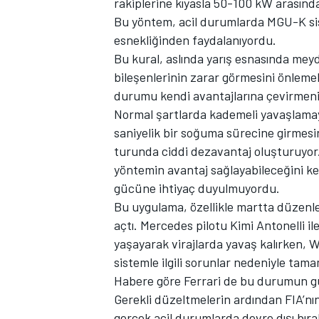
rakiplerine kıyasla 50-100 kW arasında
Bu yöntem, acil durumlarda MGU-K sist
esnekliğinden faydalanıyordu.
Bu kural, aslında yarış esnasında mey
bileşenlerinin zarar görmesini önleme
TÜRK SPORCULAR
durumu kendi avantajlarına çevirmenin 
Normal şartlarda kademeli yavaşlamayı
saniyelik bir soğuma sürecine girmesi
turunda ciddi dezavantaj oluşturuyor. 
yöntemin avantaj sağlayabileceğini k
gücüne ihtiyaç duyulmuyordu.
Bu uygulama, özellikle martta düzenl
açtı. Mercedes pilotu Kimi Antonelli i
yaşayarak virajlarda yavaş kalırken, 
sistemle ilgili sorunlar nedeniyle ta
Habere göre Ferrari de bu durumun güve
Gerekli düzeltmelerin ardından FIA’nı
gerçek acil durumlarda devre dışı bır