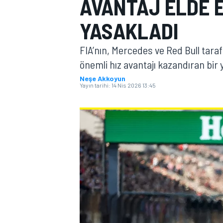
AVANTAJ ELDE E
MOTOGP
YASAKLADI
FIA’nın, Mercedes ve Red Bull taraf
önemli hız avantajı kazandıran bir
Neşe Akkoyun
Yayın tarihi:
14 Nis 2026 13:45
WORLD SUPERBIKE