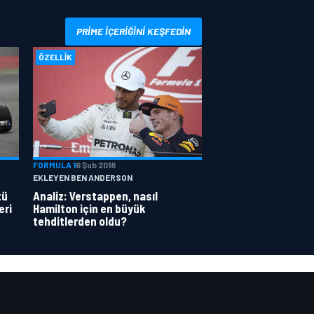
PRIME IÇERIĞINI KEŞFEDIN
ÖZELLIK
FORMULA 1
6 Şub 2018
EKLEYEN BEN ANDERSON
tü
Analiz: Verstappen, nasıl
eri
Hamilton için en büyük
tehditlerden oldu?