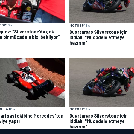
OGP
10 s
MOTOGP
12 s
quez: “Silverstone’da çok
Quartararo Silverstone için
u bir mücadele bizi bekliyor”
iddialı: "Mücadele etmeye
hazırım"
ULA 1
11 s
MOTOGP
12 s
rari şasi ekibine Mercedes'ten
Quartararo Silverstone için
viye yaptı
iddialı: "Mücadele etmeye
hazırım"