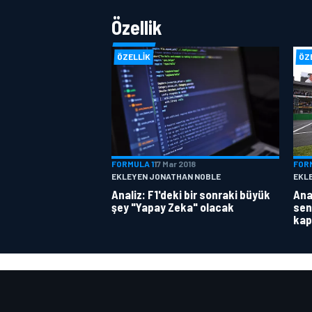
Özellik
ÖZELLIK
ÖZ
FORMULA 1
17 Mar 2018
FOR
EKLEYEN JONATHAN NOBLE
EKL
Analiz: F1'deki bir sonraki büyük
Anal
şey "Yapay Zeka" olacak
sen
kap