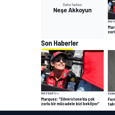
Daha fazlası
Neşe Akkoyun
MOT
Mar
zorl
Son Haberler
MOTOGP
10 s
FORM
Marquez: “Silverstone’da çok
Fer
zorlu bir mücadele bizi bekliyor”
tak