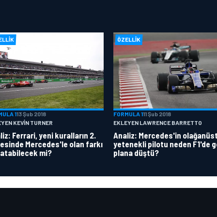
ELLIK
ÖZELLIK
MULA 1
13 Şub 2018
FORMULA 1
11 Şub 2018
EYEN KEVIN TURNER
EKLEYEN LAWRENCE BARRETTO
iz: Ferrari, yeni kuralların 2.
Analiz: Mercedes'in olağanüs
esinde Mercedes'le olan farkı
yetenekli pilotu neden F1'de g
atabilecek mi?
plana düştü?