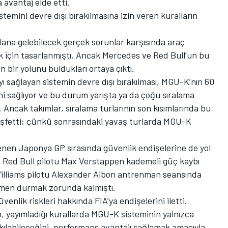
 avantaj elde etti.
emini devre dışı bırakılmasına izin veren kuralların
dana gelebilecek gerçek sorunlar karşısında araç
k için tasarlanmıştı. Ancak Mercedes ve Red Bull’un bu
bir yolunu buldukları ortaya çıktı.
 sağlayan sistemin devre dışı bırakılması, MGU-K’nın 60
ni sağlıyor ve bu durum yarışta ya da çoğu sıralama
Ancak takımlar, sıralama turlarının son kısımlarında bu
eşfetti; çünkü sonrasındaki yavaş turlarda MGU-K
enen Japonya GP sırasında güvenlik endişelerine de yol
le Red Bull pilotu Max Verstappen kademeli güç kaybı
Williams pilotu Alexander Albon antrenman seansında
mamen durmak zorunda kalmıştı.
nlik riskleri hakkında FIA’ya endişelerini iletti.
n, yayımladığı kurallarda MGU-K sisteminin yalnızca
akılabileceğini, performans avantajı sağlamak amacıyla