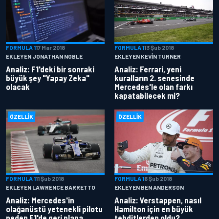
FORMULA 1
17 Mar 2018
FORMULA 1
13 Şub 2018
EKLEYEN JONATHAN NOBLE
EKLEYEN KEVIN TURNER
Analiz: F1'deki bir sonraki
Analiz: Ferrari, yeni
büyük şey "Yapay Zeka"
kuralların 2. senesinde
olacak
Mercedes'le olan farkı
kapatabilecek mi?
ÖZELLIK
ÖZELLIK
FORMULA 1
11 Şub 2018
FORMULA 1
6 Şub 2018
EKLEYEN LAWRENCE BARRETTO
EKLEYEN BEN ANDERSON
Analiz: Mercedes'in
Analiz: Verstappen, nasıl
olağanüstü yetenekli pilotu
Hamilton için en büyük
neden F1'de geri plana
tehditlerden oldu?