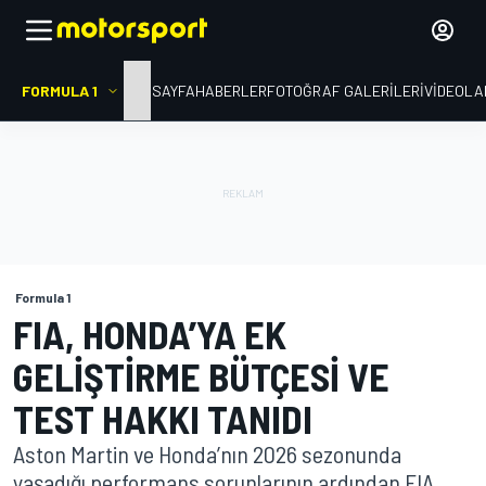
FORMULA 1
ANA SAYFA
HABERLER
FOTOĞRAF GALERILERI
VIDEOLA
Formula 1
FIA, HONDA’YA EK
GELIŞTIRME BÜTÇESI VE
TEST HAKKI TANIDI
Aston Martin ve Honda’nın 2026 sezonunda
yaşadığı performans sorunlarının ardından FIA,