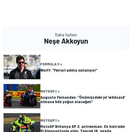
Daha fazlası
Neşe Akkoyun
FORMULA 1
1 s
Wolff: “Ferrari adeta sızlanıyor”
MOTOGP
2 s
Augusto Fernandez: “Önümüzdeki yıl ‘wildcard’
olmasa bile yoğun olacağım”
MOTOGP
3 s
MotoGP Britanya GP 2. antrenman: En hızlı isim
Di Giannantonio oldu, Toprak 19. sırada