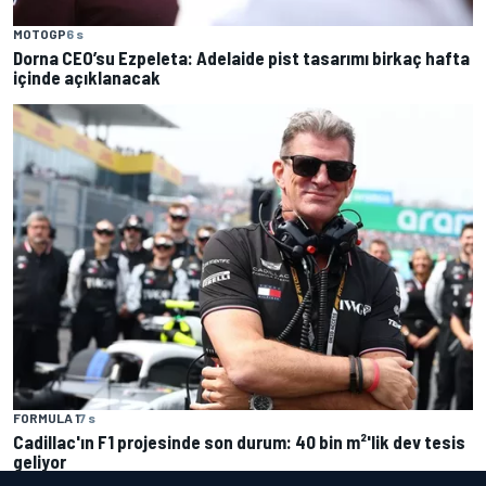
MOTOGP
6 s
Dorna CEO’su Ezpeleta: Adelaide pist tasarımı birkaç hafta
içinde açıklanacak
FORMULA 1
7 s
Cadillac'ın F1 projesinde son durum: 40 bin m²'lik dev tesis
geliyor