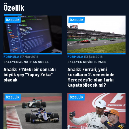
Özellik
ÖZELLIK
ÖZELLIK
FORMULA 1
17 Mar 2018
FORMULA 1
13 Şub 2018
EKLEYEN JONATHAN NOBLE
EKLEYEN KEVIN TURNER
Analiz: F1'deki bir sonraki
Analiz: Ferrari, yeni
büyük şey "Yapay Zeka"
kuralların 2. senesinde
olacak
Mercedes'le olan farkı
kapatabilecek mi?
ÖZELLIK
ÖZELLIK