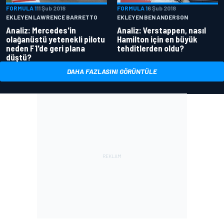
FORMULA 1
11 Şub 2018
FORMULA 1
6 Şub 2018
EKLEYEN LAWRENCE BARRETTO
EKLEYEN BEN ANDERSON
Analiz: Mercedes'in
Analiz: Verstappen, nasıl
olağanüstü yetenekli pilotu
Hamilton için en büyük
neden F1'de geri plana
tehditlerden oldu?
düştü?
DAHA FAZLASINI GÖRÜNTÜLE