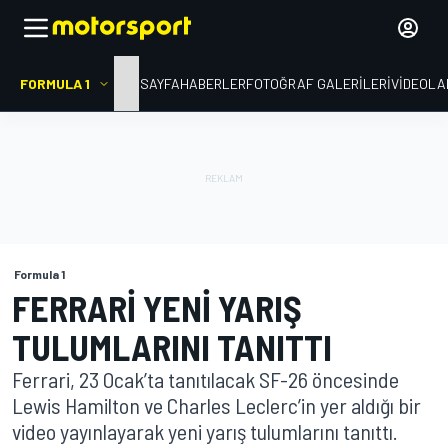
FORMULA 1
ANA SAYFA
HABERLER
FOTOĞRAF GALERILERI
VIDEOLA
Formula 1
FERRARI YENI YARIŞ
TULUMLARINI TANITTI
Ferrari, 23 Ocak’ta tanıtılacak SF-26 öncesinde
Lewis Hamilton ve Charles Leclerc’in yer aldığı bir
video yayınlayarak yeni yarış tulumlarını tanıttı.