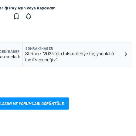
eriği Paylaşın veya Kaydedin
SONRAKI HABER
CEKI HABER
Steiner: "2023 için takımı ileriye taşıyacak bir
arı suçladı
ismi seçeceğiz"
LASINI VE YORUMLARI GÖRÜNTÜLE