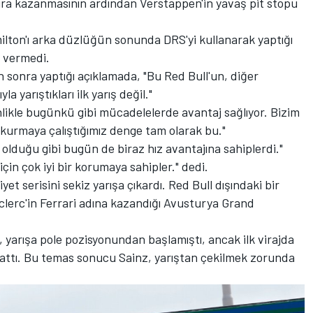
 sıra kazanmasının ardından Verstappen'in yavaş pit stopu
ton'ı arka düzlüğün sonunda DRS'yi kullanarak yaptığı
n vermedi.
n sonra yaptığı açıklamada, "Bu Red Bull'un, diğer
a yarıştıkları ilk yarış değil."
nlikle bugünkü gibi mücadelelerde avantaj sağlıyor. Bizim
kurmaya çalıştığımız denge tam olarak bu."
olduğu gibi bugün de biraz hız avantajına sahiplerdi."
in çok iyi bir korumaya sahipler." dedi.
yet serisini sekiz yarışa çıkardı. Red Bull dışındaki bir
lerc'in Ferrari adına kazandığı Avusturya Grand
, yarışa pole pozisyonundan başlamıştı, ancak ilk virajda
 attı. Bu temas sonucu Sainz, yarıştan çekilmek zorunda