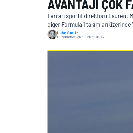
AVANTAJI ÇOK F
MOTOGP
Ferrari sportif direktörü Laurent M
diğer Formula 1 takımları üzerinde 
Luke Smith
Düzenlendi:
26 Eki 2022 03:13
WORLD SUPERBIKE