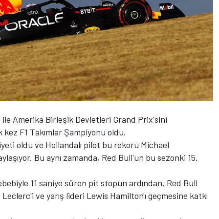
le Amerika Birleşik Devletleri Grand Prix'sini
lk kez F1 Takımlar Şampiyonu oldu.
yeti oldu ve Hollandalı pilot bu rekoru Michael
ylaşıyor. Bu aynı zamanda, Red Bull'un bu sezonki 15.
bebiyle 11 saniye süren pit stopun ardından, Red Bull
s Leclerc'i ve yarış lideri Lewis Hamilton'ı geçmesine katkı