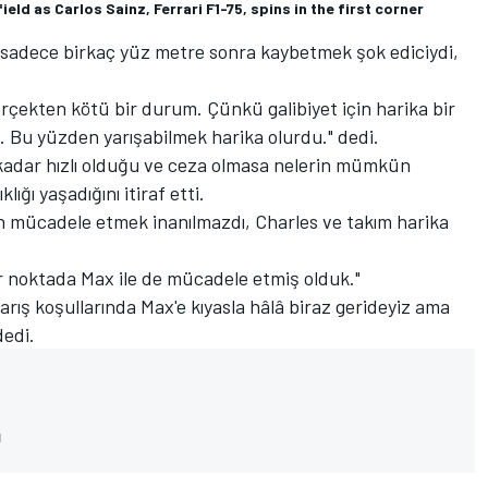
eld as Carlos Sainz, Ferrari F1-75, spins in the first corner
n sadece birkaç yüz metre sonra kaybetmek şok ediciydi,
erçekten kötü bir durum. Çünkü galibiyet için harika bir
ık. Bu yüzden yarışabilmek harika olurdu." dedi.
ne kadar hızlı olduğu ve ceza olmasa nelerin mümkün
ığı yaşadığını itiraf etti.
için mücadele etmek inanılmazdı, Charles ve takım harika
bir noktada Max ile de mücadele etmiş olduk."
rış koşullarında Max'e kıyasla hâlâ biraz gerideyiz ama
dedi.
ı