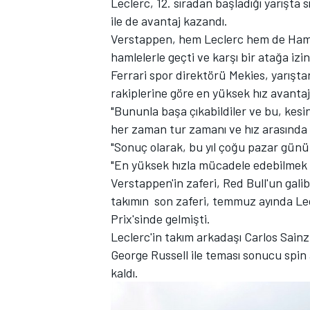
Leclerc, 12. sıradan başladığı yarışta
ile de avantaj kazandı.
Verstappen, hem Leclerc hem de Hamil
hamlelerle geçti ve karşı bir atağa izi
Ferrari spor direktörü Mekies, yarışta
TÜRK SPORCULAR
rakiplerine göre en yüksek hız avantajıyl
"Bununla başa çıkabildiler ve bu, kesi
her zaman tur zamanı ve hız arasında 
"Sonuç olarak, bu yıl çoğu pazar günü 
"En yüksek hızla mücadele edebilmek iç
Verstappen'in zaferi, Red Bull'un galibi
takımın son zaferi, temmuz ayında Lec
Prix'sinde gelmişti.
Leclerc'in takım arkadaşı Carlos Sainz
George Russell ile teması sonucu spin
kaldı.