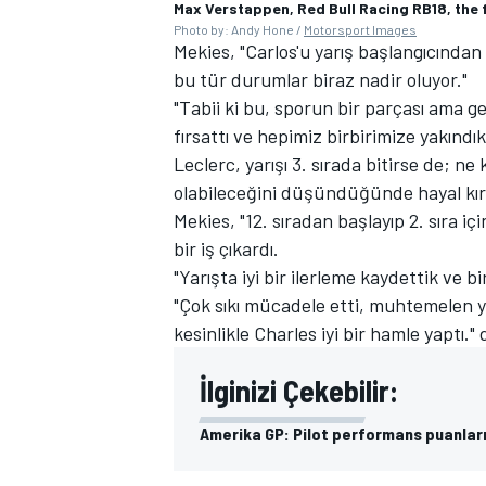
Max Verstappen, Red Bull Racing RB18, the fi
Photo by: Andy Hone /
Motorsport Images
Mekies, "Carlos'u yarış başlangıcında
bu tür durumlar biraz nadir oluyor."
"Tabii ki bu, sporun bir parçası ama g
fırsattı ve hepimiz birbirimize yakınd
Leclerc, yarışı 3. sırada bitirse de; 
olabileceğini düşündüğünde hayal kırıkl
Mekies, "12. sıradan başlayıp 2. sıra 
MOTOSİKLET
bir iş çıkardı.
"Yarışta iyi bir ilerleme kaydettik ve 
"Çok sıkı mücadele etti, muhtemelen ya
kesinlikle Charles iyi bir hamle yaptı." 
İlginizi Çekebilir:
Amerika GP: Pilot performans puanlar