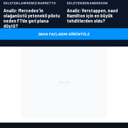
EKLEYEN LAWRENCE BARRETTO
EKLEYEN BEN ANDERSON
Analiz: Mercedes'in
Analiz: Verstappen, nasıl
olağanüstü yetenekli pilotu
Hamilton için en büyük
neden F1'de geri plana
tehditlerden oldu?
düştü?
DAHA FAZLASINI GÖRÜNTÜLE