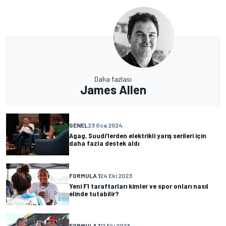
Daha fazlası
James Allen
GENEL
23 Oca 2024
Agag, Suudi'lerden elektrikli yarış serileri için
daha fazla destek aldı
FORMULA 1
24 Eki 2023
Yeni F1 taraftarları kimler ve spor onları nasıl
elinde tutabilir?
FORMULA 1
12 Eki 2023