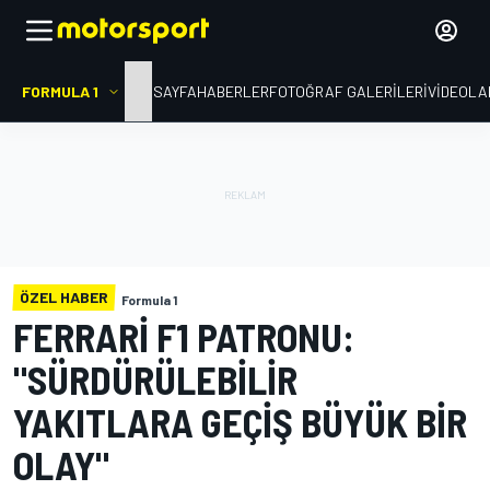
FORMULA 1
ANA SAYFA
HABERLER
FOTOĞRAF GALERILERI
VIDEOLA
ÖZEL HABER
Formula 1
FERRARI F1 PATRONU:
"SÜRDÜRÜLEBILIR
YAKITLARA GEÇIŞ BÜYÜK BIR
OLAY"