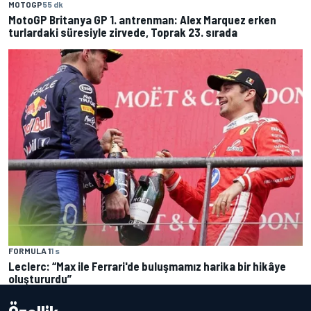
MOTOGP
55 dk
MotoGP Britanya GP 1. antrenman: Alex Marquez erken
turlardaki süresiyle zirvede, Toprak 23. sırada
FORMULA 1
1 s
Leclerc: “Max ile Ferrari'de buluşmamız harika bir hikâye
oluştururdu”