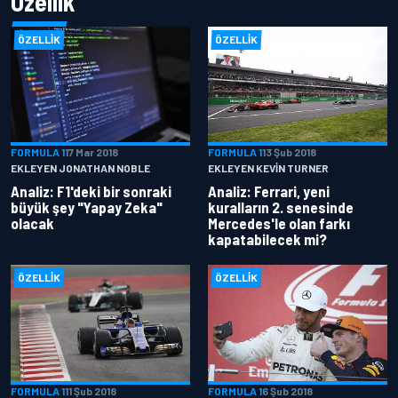
Özellik
ÖZELLIK
ÖZELLIK
FORMULA 1
17 Mar 2018
FORMULA 1
13 Şub 2018
EKLEYEN JONATHAN NOBLE
EKLEYEN KEVIN TURNER
Analiz: F1'deki bir sonraki
Analiz: Ferrari, yeni
büyük şey "Yapay Zeka"
kuralların 2. senesinde
olacak
Mercedes'le olan farkı
kapatabilecek mi?
ÖZELLIK
ÖZELLIK
FORMULA 1
11 Şub 2018
FORMULA 1
6 Şub 2018