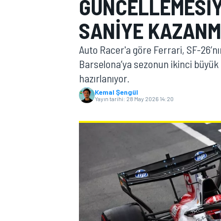
GÜNCELLEMESIY
MOTOGP
SANIYE KAZANM
Auto Racer'a göre Ferrari, SF-26’n
Barselona’ya sezonun ikinci büyük
hazırlanıyor.
Kemal Şengül
Yayın tarihi:
28 May 2026 14:20
WORLD SUPERBIKE