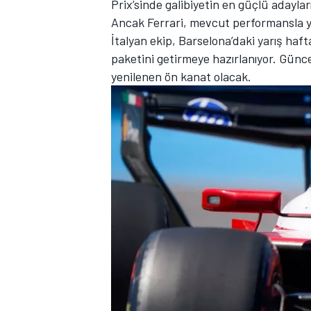
Prix’sinde galibiyetin en güçlü adayları
Ancak Ferrari, mevcut performansla
İtalyan ekip, Barselona’daki yarış h
paketini getirmeye hazırlanıyor. Günce
TÜRK SPORCULAR
yenilenen ön kanat olacak.