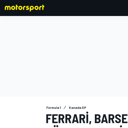
FORMULA 1
Formula 1
Kanada GP
FERRARI, BARS