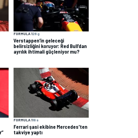
FORMULA 1
28 g
Verstappen’in geleceği
belirsizliğini koruyor: Red Bull’dan
ayrılık ihtimali güçleniyor mu?
FORMULA 1
16 s
Ferrari şasi ekibine Mercedes'ten
r”
takviye yaptı