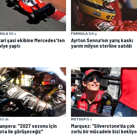
ULA 1
16 s
FORMULA 1
28 g
rari şasi ekibine Mercedes'ten
Ayrton Senna’nın yarış kaskı
viye yaptı
yarım milyon sterline satıldı
50 dk
MOTOGP
15 s
anpera: "2027 sezonu için
Marquez: “Silverstone’da çok
ota ile görüşeceğiz"
zorlu bir mücadele bizi bekliyo