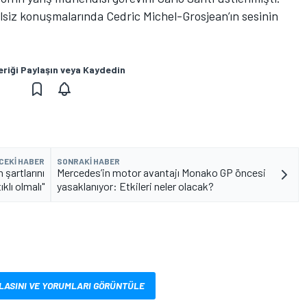
telsiz konuşmalarında Cedric Michel-Grosjean’ın sesinin
eriği Paylaşın veya Kaydedin
CEKI HABER
SONRAKI HABER
 şartlarını
Mercedes’in motor avantajı Monako GP öncesi
klı olmalı"
yasaklanıyor: Etkileri neler olacak?
LASINI VE YORUMLARI GÖRÜNTÜLE