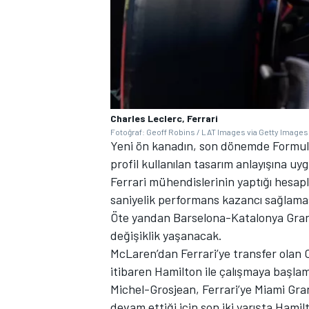
Charles Leclerc, Ferrari
Fotoğraf: Geoff Robins / LAT Images via Getty Images
Yeni ön kanadın, son dönemde Formula 1
profil kullanılan tasarım anlayışına uygu
Ferrari mühendislerinin yaptığı hesapl
saniyelik performans kazancı sağlamas
Öte yandan Barselona-Katalonya Grand
değişiklik yaşanacak.
McLaren’dan Ferrari’ye transfer olan
itibaren Hamilton ile çalışmaya başlam
Michel-Grosjean, Ferrari’ye Miami Gran
devam ettiği için son iki yarışta Hamil