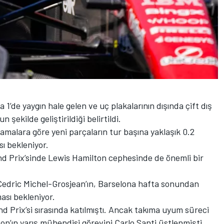
’de yaygın hale gelen ve uç plakalarının dışında çift dış
n şekilde geliştirildiği belirtildi.
amalara göre yeni parçaların tur başına yaklaşık 0.2
ı bekleniyor.
 Prix’sinde Lewis Hamilton cephesinde de önemli bir
 Cedric Michel-Grosjean’ın, Barselona hafta sonundan
ası bekleniyor.
d Prix’si sırasında katılmıştı. Ancak takıma uyum süreci
ton’ın yarış mühendisi görevini Carlo Santi üstlenmişti.