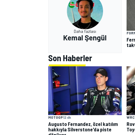
Daha fazlası
FORM
Kemal Şengül
Fer
tak
Son Haberler
WRC
MOTOGP
12 dk
Rov
Augusto Fernandez, özel katılım
Toy
hakkıyla Silverstone'da piste
dönüyor