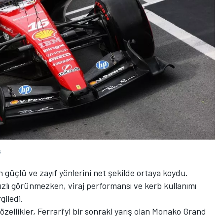
s
n güçlü ve zayıf yönlerini net şekilde ortaya koydu.
ızlı görünmezken, viraj performansı ve kerb kullanımı
giledi.
ellikler, Ferrari’yi bir sonraki yarış olan Monako Grand