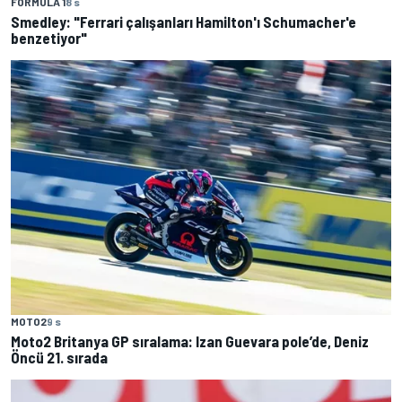
FORMULA 1
8 s
Smedley: "Ferrari çalışanları Hamilton'ı Schumacher'e
benzetiyor"
MOTO2
9 s
Moto2 Britanya GP sıralama: Izan Guevara pole’de, Deniz
Öncü 21. sırada