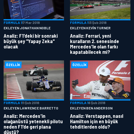
FORMULA 1
17 Mar 2018
FORMULA 1
13 Şub 2018
EKLEYEN JONATHAN NOBLE
EKLEYEN KEVIN TURNER
Analiz: F1'deki bir sonraki
Analiz: Ferrari, yeni
büyük şey "Yapay Zeka"
kuralların 2. senesinde
olacak
Mercedes'le olan farkı
kapatabilecek mi?
ÖZELLIK
ÖZELLIK
FORMULA 1
11 Şub 2018
FORMULA 1
6 Şub 2018
EKLEYEN LAWRENCE BARRETTO
EKLEYEN BEN ANDERSON
Analiz: Mercedes'in
Analiz: Verstappen, nasıl
olağanüstü yetenekli pilotu
Hamilton için en büyük
neden F1'de geri plana
tehditlerden oldu?
düştü?