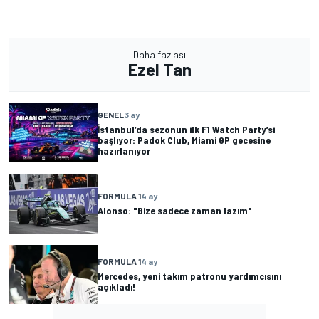
Daha fazlası
Ezel Tan
GENEL
3 ay
İstanbul’da sezonun ilk F1 Watch Party’si
başlıyor: Padok Club, Miami GP gecesine
hazırlanıyor
FORMULA 1
4 ay
Alonso: "Bize sadece zaman lazım"
FORMULA 1
4 ay
Mercedes, yeni takım patronu yardımcısını
açıkladı!