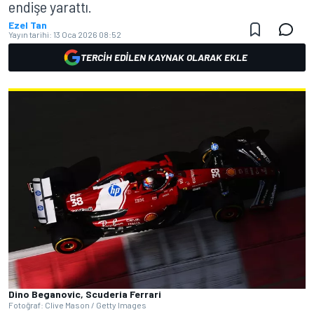
endişe yarattı.
Ezel Tan
Yayın tarihi:
13 Oca 2026 08:52
TERCIH EDILEN KAYNAK OLARAK EKLE
Dino Beganovic, Scuderia Ferrari
Fotoğraf: Clive Mason / Getty Images