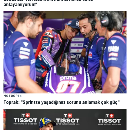
anlayamıyorum”
MOTOGP
1 s
Toprak: "Sprintte yaşadığımız sorunu anlamak çok güç"