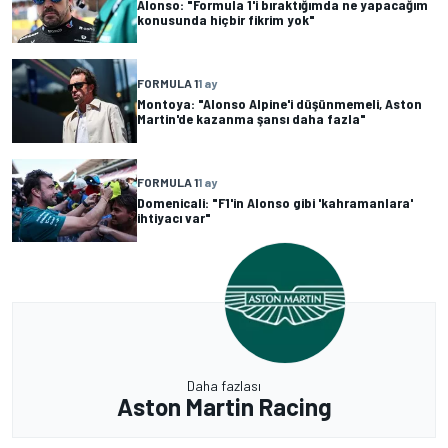
Alonso: "Formula 1'i bıraktığımda ne yapacağım
konusunda hiçbir fikrim yok"
FORMULA 1
1 ay
Montoya: "Alonso Alpine'i düşünmemeli, Aston
Martin'de kazanma şansı daha fazla"
FORMULA 1
1 ay
Domenicali: "F1'in Alonso gibi 'kahramanlara'
ihtiyacı var"
Daha fazlası
Aston Martin Racing