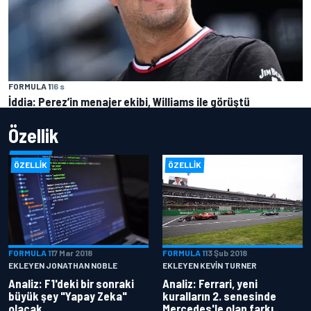
FORMULA 1
16 s
İddia: Perez’in menajer ekibi, Williams ile görüştü
Özellik
ÖZELLIK
ÖZELLIK
FORMULA 1
17 Mar 2018
FORMULA 1
13 Şub 2018
EKLEYEN JONATHAN NOBLE
EKLEYEN KEVIN TURNER
Analiz: F1'deki bir sonraki
Analiz: Ferrari, yeni
büyük şey "Yapay Zeka"
kuralların 2. senesinde
olacak
Mercedes'le olan farkı