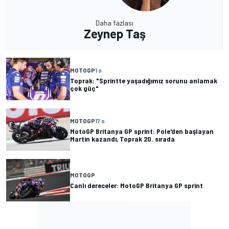
Daha fazlası
Zeynep Taş
MOTOGP
1 s
Toprak: "Sprintte yaşadığımız sorunu anlamak
çok güç"
MOTOGP
17 s
MotoGP Britanya GP sprint: Pole'den başlayan
Martin kazandı, Toprak 20. sırada
MOTOGP
Canlı dereceler: MotoGP Britanya GP sprint