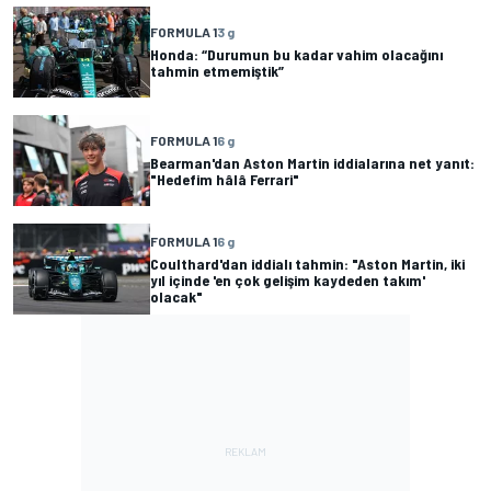
FORMULA 1
3 g
Honda: “Durumun bu kadar vahim olacağını
tahmin etmemiştik”
FORMULA 1
6 g
Bearman'dan Aston Martin iddialarına net yanıt:
"Hedefim hâlâ Ferrari"
FORMULA 1
6 g
Coulthard'dan iddialı tahmin: "Aston Martin, iki
yıl içinde 'en çok gelişim kaydeden takım'
olacak"