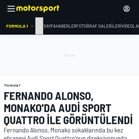
FORMULA 1
ANA SAYFA
HABERLER
FOTOĞRAF GALERILERI
VIDEOLA
Formula 1
FERNANDO ALONSO,
MONAKO'DA AUDI SPORT
QUATTRO ILE GÖRÜNTÜLENDI
Fernando Alonso, Monako sokaklarında bu kez
efsanevi Audi Sport Quattro’nun direksiyonunda