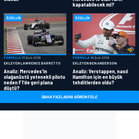
kapatabilecek mi?
ÖZELLIK
ÖZELLIK
FORMULA 1
11 Şub 2018
FORMULA 1
6 Şub 2018
EKLEYEN LAWRENCE BARRETTO
EKLEYEN BEN ANDERSON
Analiz: Mercedes'in
Analiz: Verstappen, nasıl
olağanüstü yetenekli pilotu
Hamilton için en büyük
neden F1'de geri plana
tehditlerden oldu?
düştü?
DAHA FAZLASINI GÖRÜNTÜLE