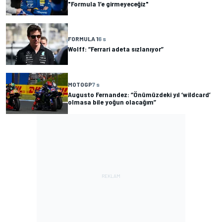
"Formula 1’e girmeyeceğiz"
FORMULA 1
6 s
Wolff: “Ferrari adeta sızlanıyor”
MOTOGP
7 s
Augusto Fernandez: “Önümüzdeki yıl ‘wildcard’
olmasa bile yoğun olacağım”