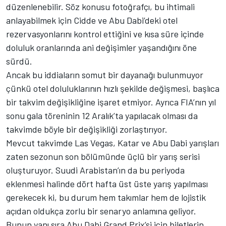
düzenlenebilir. Söz konusu fotoğrafçı, bu ihtimali
anlayabilmek için Cidde ve Abu Dabi’deki otel
rezervasyonlarını kontrol ettiğini ve kısa süre içinde
doluluk oranlarında ani değişimler yaşandığını öne
sürdü.
Ancak bu iddiaların somut bir dayanağı bulunmuyor
çünkü otel doluluklarının hızlı şekilde değişmesi, başlıca
bir takvim değişikliğine işaret etmiyor. Ayrıca FIA’nın yıl
sonu gala töreninin 12 Aralık’ta yapılacak olması da
takvimde böyle bir değişikliği zorlaştırıyor.
Mevcut takvimde Las Vegas, Katar ve Abu Dabi yarışları
zaten sezonun son bölümünde üçlü bir yarış serisi
oluşturuyor. Suudi Arabistan’ın da bu periyoda
eklenmesi halinde dört hafta üst üste yarış yapılması
gerekecek ki, bu durum hem takımlar hem de lojistik
açıdan oldukça zorlu bir senaryo anlamına geliyor.
Bunun yanı sıra Abu Dabi Grand Prix’si için biletlerin