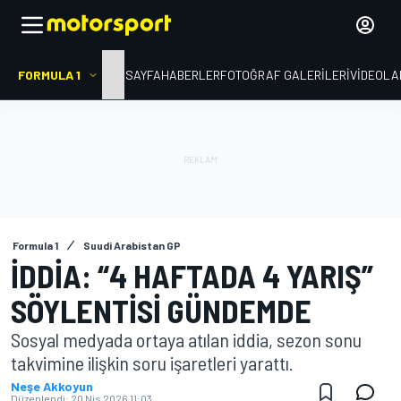
FORMULA 1
ANA SAYFA
HABERLER
FOTOĞRAF GALERILERI
VIDEOLA
Formula 1
Suudi Arabistan GP
İDDIA: “4 HAFTADA 4 YARIŞ”
SÖYLENTISI GÜNDEMDE
Sosyal medyada ortaya atılan iddia, sezon sonu
takvimine ilişkin soru işaretleri yarattı.
Neşe Akkoyun
Düzenlendi:
20 Nis 2026 11:03