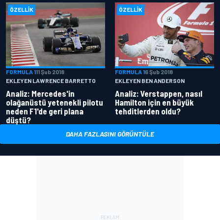
ÖZELLIK
ÖZELLIK
FORMULA 1
11 Şub 2018
FORMULA 1
6 Şub 2018
EKLEYEN LAWRENCE BARRETTO
EKLEYEN BEN ANDERSON
Analiz: Mercedes'in
Analiz: Verstappen, nasıl
olağanüstü yetenekli pilotu
Hamilton için en büyük
neden F1'de geri plana
tehditlerden oldu?
düştü?
DAHA FAZLASINI GÖRÜNTÜLE