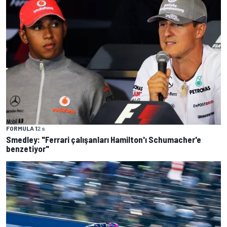
FORMULA 1
2 s
Smedley: "Ferrari çalışanları Hamilton'ı Schumacher'e
benzetiyor"