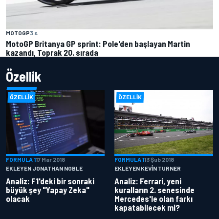
MOTOGP
3 s
MotoGP Britanya GP sprint: Pole'den başlayan Martin
kazandı, Toprak 20. sırada
Özellik
ÖZELLIK
ÖZELLIK
FORMULA 1
17 Mar 2018
FORMULA 1
13 Şub 2018
EKLEYEN JONATHAN NOBLE
EKLEYEN KEVIN TURNER
Analiz: F1'deki bir sonraki
Analiz: Ferrari, yeni
büyük şey "Yapay Zeka"
kuralların 2. senesinde
olacak
Mercedes'le olan farkı
kapatabilecek mi?