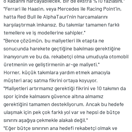
o kadarını harcayabilecek. Bir de ekstra %10 fazlasını."
"Ferrari ile Haas'ın, veya Mercedes ile Racing Point'in,
hatta Red Bull ile AlphaTauri'nin harcamalarını
karşılaştırmak imkansız. Bu takımlar tamamen farklı
temellere ve iş modellerine sahipler."
"Bence çözümün, bu maliyetleri ilk etapta ne
sonucunda harekete geçtiğine bakılması gerektiğine
inanıyorum ve bu da, rekabetçi olma umuduyla otomobil
üretmenin ve geliştirmenin ar-ge maliyeti."
Horner, küçük takımlara yardım etmek amacıyla
müşteri araç satma fikrini ortaya koyuyor.
"Maliyetleri artırmamız gerektiği fikrini ve 10 takımın da
spor içinde kalmasını güvence altına almamız
gerektiğini tamamen destekliyorum. Ancak bu hedefe
ulaşmak için pek çok farklı yol var ve hepsi de bütçe
sınırını aşağıya çekmekle alakalı değil."
"Eğer bütçe sınırının ana hedefi rekabetçi olmak ve