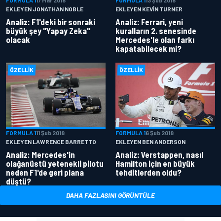
FORMULA 1
17 Mar 2018
FORMULA 1
13 Şub 2018
EKLEYEN JONATHAN NOBLE
EKLEYEN KEVIN TURNER
Analiz: F1'deki bir sonraki
Analiz: Ferrari, yeni
büyük şey "Yapay Zeka"
kuralların 2. senesinde
olacak
Mercedes'le olan farkı
kapatabilecek mi?
ÖZELLIK
ÖZELLIK
FORMULA 1
11 Şub 2018
FORMULA 1
6 Şub 2018
EKLEYEN LAWRENCE BARRETTO
EKLEYEN BEN ANDERSON
Analiz: Mercedes'in
Analiz: Verstappen, nasıl
olağanüstü yetenekli pilotu
Hamilton için en büyük
neden F1'de geri plana
tehditlerden oldu?
düştü?
DAHA FAZLASINI GÖRÜNTÜLE