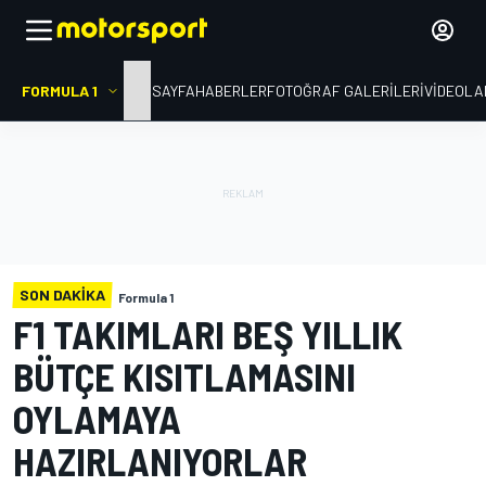
FORMULA 1
ANA SAYFA
HABERLER
FOTOĞRAF GALERILERI
VIDEOLA
SON DAKIKA
Formula 1
F1 TAKIMLARI BEŞ YILLIK
BÜTÇE KISITLAMASINI
OYLAMAYA
HAZIRLANIYORLAR