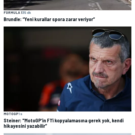
FORMULA 1
35 dk
Brundle: “Yeni kurallar spora zarar veriyor”
MOTOGP
1 s
Steiner: "MotoGP’in F1’i kopyalamasına gerek yok, kendi
hikayesini yazabilir”