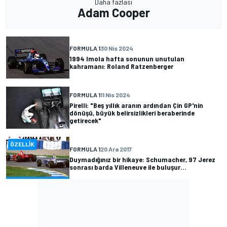
Daha fazlası
Adam Cooper
FORMULA 1
30 Nis 2024
1994 Imola hafta sonunun unutulan
kahramanı: Roland Ratzenberger
FORMULA 1
11 Nis 2024
Pirelli: "Beş yıllık aranın ardından Çin GP'nin
dönüşü, büyük belirsizlikleri beraberinde
getirecek"
ÖZELLIK
FORMULA 1
20 Ara 2017
Duymadığınız bir hikaye: Schumacher, 97 Jerez
sonrası barda Villeneuve ile buluşur...