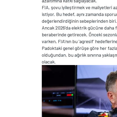
azaltımına katkı sağlayacak.
FIA, şovu iyileştirmek ve maliyetleri 
istiyor. Bu hedef, aynı zamanda spor
değerlendirdiğinin sebeplerinden biri.
Ancak 2026'da elektrik gücüne daha faz
TÜRK SPORCULAR
beraberinde getirecek. Önceki sezonlar
varken, FIA’nın bu 'agresif' hedefleri
Padoktaki genel görüşe göre her fazla
olduğundan, bu ağırlık sınırına yaklaş
olacak.