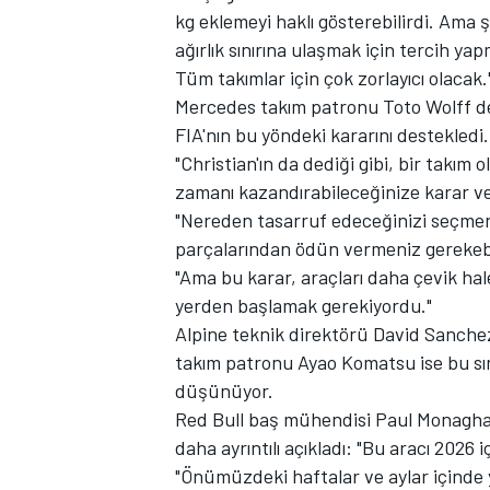
kg eklemeyi haklı gösterebilirdi. Ama 
ağırlık sınırına ulaşmak için tercih y
Tüm takımlar için çok zorlayıcı olacak.
Mercedes
takım patronu Toto Wolff de b
FIA'nın bu yöndeki kararını destekledi.
"Christian'ın da dediği gibi, bir takım 
zamanı kazandırabileceğinize karar ver
"Nereden tasarruf edeceğinizi seçmeni
MOTOSİKLET
parçalarından ödün vermeniz gerekebil
"Ama bu karar, araçları daha çevik hal
yerden başlamak gerekiyordu."
Alpine
teknik direktörü David Sanchez 
takım patronu Ayao Komatsu ise bu sın
düşünüyor.
Red Bull baş mühendisi Paul Monaghan 
daha ayrıntılı açıkladı: "Bu aracı 2026 
"Önümüzdeki haftalar ve aylar içinde