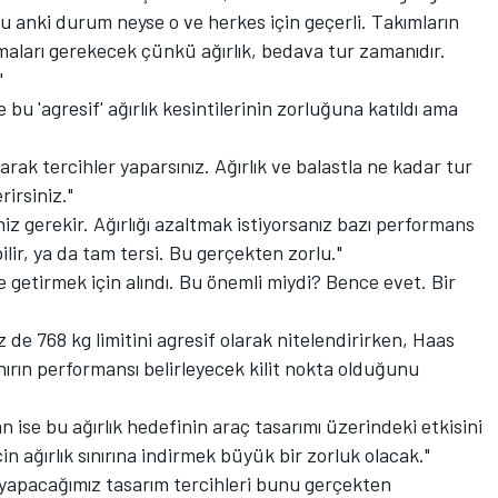
şu anki durum neyse o ve herkes için geçerli. Takımların
apmaları gerekecek çünkü ağırlık, bedava tur zamanıdır.
"
u 'agresif' ağırlık kesintilerinin zorluğuna katıldı ama
olarak tercihler yaparsınız. Ağırlık ve balastla ne kadar tur
irsiniz."
z gerekir. Ağırlığı azaltmak istiyorsanız bazı performans
ir, ya da tam tersi. Bu gerçekten zorlu."
e getirmek için alındı. Bu önemli miydi? Bence evet. Bir
de 768 kg limitini agresif olarak nitelendirirken, Haas
ırın performansı belirleyecek kilit nokta olduğunu
ise bu ağırlık hedefinin araç tasarımı üzerindeki etkisini
için ağırlık sınırına indirmek büyük bir zorluk olacak."
 yapacağımız tasarım tercihleri bunu gerçekten