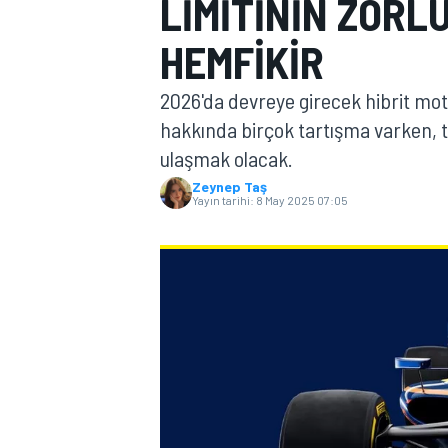
LIMITININ ZORL
MOTOGP
HEMFIKIR
2026'da devreye girecek hibrit mot
hakkında birçok tartışma varken, tak
ulaşmak olacak.
Zeynep Taş
Yayın tarihi:
8 May 2025 07:05
WORLD SUPERBIKE