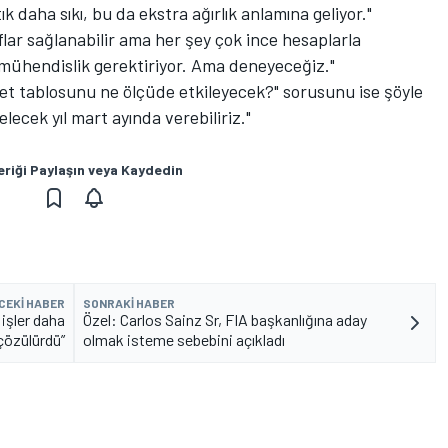
k daha sıkı, bu da ekstra ağırlık anlamına geliyor."
lar sağlanabilir ama her şey çok ince hesaplarla
ı mühendislik gerektiriyor. Ama deneyeceğiz."
bet tablosunu ne ölçüde etkileyecek?" sorusunu ise şöyle
elecek yıl mart ayında verebiliriz."
eriği Paylaşın veya Kaydedin
CEKI HABER
SONRAKI HABER
işler daha
Özel: Carlos Sainz Sr, FIA başkanlığına aday
 çözülürdü”
olmak isteme sebebini açıkladı