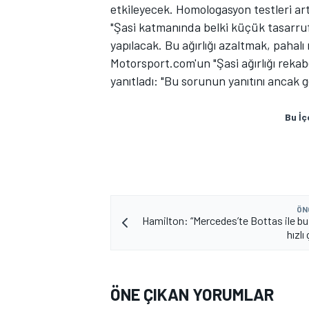
etkileyecek. Homologasyon testleri artı
"Şasi katmanında belki küçük tasarruf
yapılacak. Bu ağırlığı azaltmak, pahal
Motorsport.com'un "Şasi ağırlığı reka
yanıtladı: "Bu sorunun yanıtını ancak g
Bu İç
ÖN
Hamilton: “Mercedes’te Bottas ile bu 
hızlı
ÖNE ÇIKAN YORUMLAR