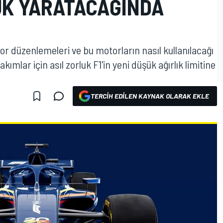
UK YARATACAĞINDA
or düzenlemeleri ve bu motorların nasıl kullanılacağı
ımlar için asıl zorluk F1'in yeni düşük ağırlık limitine
TERCIH EDILEN KAYNAK OLARAK EKLE