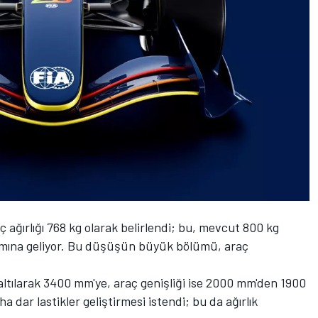
ağırlığı 768 kg olarak belirlendi; bu, mevcut 800 kg
anlamına geliyor. Bu düşüşün büyük bölümü, araç
tılarak 3400 mm'ye, araç genişliği ise 2000 mm'den 1900
ha dar lastikler geliştirmesi istendi; bu da ağırlık