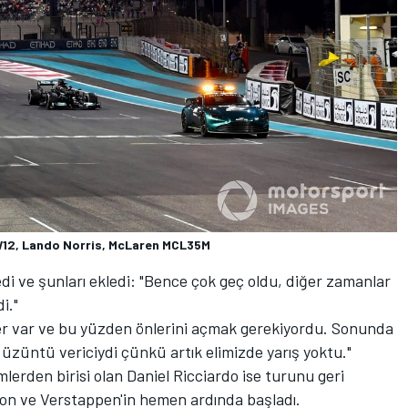
W12, Lando Norris, McLaren MCL35M
ledi ve şunları ekledi: "Bence çok geç oldu, diğer zamanlar
i."
mler var ve bu yüzden önlerini açmak gerekiyordu. Sonunda
üzüntü vericiydi çünkü artık elimizde yarış yoktu."
imlerden birisi olan Daniel Ricciardo ise turunu geri
on ve Verstappen'in hemen ardında başladı.