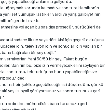
 geçiş yapabileceği anlamına geliyordu.
rle uğraşmak zorunda kalmadı ve son tura Hamilton'ın
yeni set yumuşak lastikler vardı ve yarış galibiyetinin
lton'ı geride bıraktı.
 etmesine yol açan bu sıra dışı prosedür, sürücüleri de
adarki sadece ilk üç veya dört kişi için geçerli olduğunu
cadele için, televizyon için ve sonuçlar için yapılan bir
bana bağlı olan bir şey değil."
en vermiyorlar. Yani 50/50 bir şey. Fakat bugün
iler. Sanırım bu, bize izin vermeyeceklerini söyleyen bir
arla, son turda, tek turluğuna bunu yapabileceğimize
riz oldu." dedi.
, onu hızlı bir şekilde geçebileceğimizi düşündüm, çünkü
aki yeşil sinyali görüyorsunuz ve sonra turunuzu geri
z."
i turun ardından mühendisim bana turumuzu geri
 kalacağını söyledi."