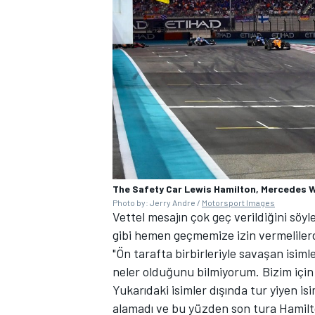
MOTOSİKLET
The Safety Car Lewis Hamilton, Mercedes 
Photo by: Jerry Andre /
Motorsport Images
Vettel mesajın çok geç verildiğini söy
gibi hemen geçmemize izin vermelilerd
"Ön tarafta birbirleriyle savaşan isi
neler olduğunu bilmiyorum. Bizim için 
Yukarıdaki isimler dışında tur yiyen is
alamadı ve bu yüzden son tura Hamilt