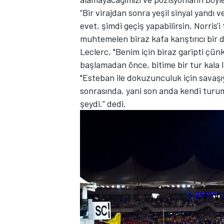
“Bir virajdan sonra yeşil sinyal yandı 
evet, şimdi geçiş yapabilirsin, Norris'i
muhtemelen biraz kafa karıştırıcı bir
Leclerc, "Benim için biraz garipti çü
başlamadan önce, bitime bir tur kala li
"Esteban ile dokuzunculuk için sava
sonrasında, yani son anda kendi turumu
şeydi.” dedi.