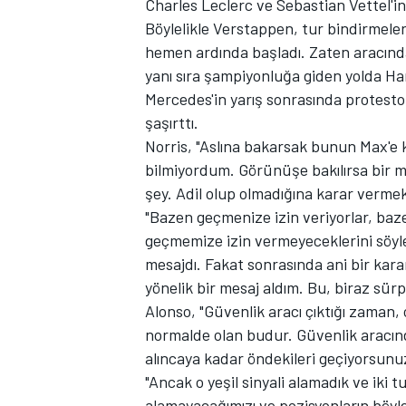
Charles Leclerc ve Sebastian Vettel'in
Böylelikle Verstappen, tur bindirmele
hemen ardında başladı. Zaten aracında 
yanı sıra şampiyonluğa giden yolda Hami
TÜRK SPORCULAR
Mercedes'in yarış sonrasında protesto
şaşırttı.
Norris, "Aslına bakarsak bunun Max'e k
bilmiyordum. Görünüşe bakılırsa bir mü
şey. Adil olup olmadığına karar vermek 
"Bazen geçmenize izin veriyorlar, baz
geçmemize izin vermeyeceklerini söyled
mesajdı. Fakat sonrasında ani bir kar
yönelik bir mesaj aldım. Bu, biraz sürp
Alonso, "Güvenlik aracı çıktığı zaman
normalde olan budur. Güvenlik aracınd
alıncaya kadar öndekileri geçiyorsunu
"Ancak o yeşil sinyali alamadık ve ik
alamayacağımızı ve pozisyonların böyle