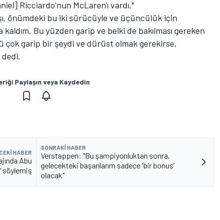
niel] Ricciardo'nun McLaren'ı vardı."
ı, önümdeki bu iki sürücüyle ve üçüncülük için
kaldım. Bu yüzden garip ve belki de bakılması gereken
ok garip bir şeydi ve dürüst olmak gerekirse,
 dedi.
eriği Paylaşın veya Kaydedin
SONRAKI HABER
CEKI HABER
Verstappen: "Bu şampiyonluktan sonra,
ajında Abu
gelecekteki başarılarım sadece 'bir bonus'
" söylemiş
olacak"