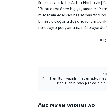
liderle aramda bir Aston Martin ve [Da
"Bunu daha önce hiç yaşamadım. Yarış
mücadele ederken başlatmak zorunda 
bir şey olduğunu düşünüyorum çünkü ç
neredeyse podyumuma mâl oluyordu."
Bu İç
ÖN
Hamilton, yayınlanmayan radyo mes
Dhabi GP'nin "manipüle edildiğini
ÖNE ÇIKAN YORUMLAR