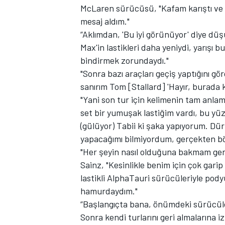
McLaren sürücüsü, "Kafam karıştı ve 
mesaj aldım."
“Aklımdan, 'Bu iyi görünüyor' diye düş
Max'in lastikleri daha yeniydi, yarışı 
bindirmek zorundaydı."
"Sonra bazı araçları geçiş yaptığını 
sanırım Tom [Stallard] 'Hayır, burada k
"Yani son tur için kelimenin tam anlam
set bir yumuşak lastiğim vardı, bu yü
(gülüyor) Tabii ki şaka yapıyorum. Dü
yapacağımı bilmiyordum, gerçekten bö
"Her şeyin nasıl olduğuna bakmam gere
Sainz, "Kesinlikle benim için çok gar
lastikli AlphaTauri sürücüleriyle pody
hamurdaydım."
“Başlangıçta bana, önümdeki sürücüleri
Sonra kendi turlarını geri almalarına iz