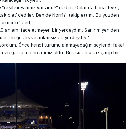
ve 'Yeşil sinyalimiz var ama?' dedim. Onlar da bana 'Evet,
 takip et' dediler. Ben de Norris'i takip ettim. Bu yüzden
 durumdu." dedi.
nkü anlam ifade etmeyen bir yerdeydim. Sanırım yeniden
derleri geçtik ve anlamsız bir yerdeydik."
şıyordum. Önce kendi turumu alamayacağım söylendi fakat
zu geri alma fırsatımız oldu. Bu açıdan biraz garip bir