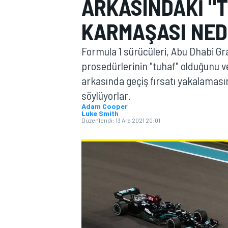
ARKASINDAKI "T
MOTOGP
KARMAŞASI NED
Formula 1 sürücüleri, Abu Dhabi Gr
prosedürlerinin "tuhaf" olduğunu ve
arkasında geçiş fırsatı yakalamasın
söylüyorlar.
Adam Cooper
Luke Smith
Düzenlendi:
13 Ara 2021 20:01
WORLD SUPERBIKE