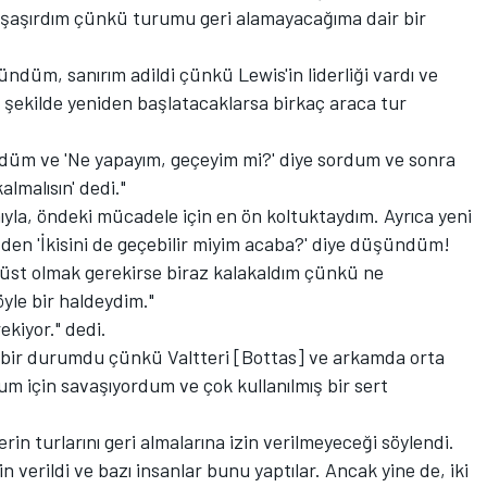
şaşırdım çünkü turumu geri alamayacağıma dair bir
ündüm, sanırım adildi çünkü Lewis'in liderliği vardı ve
bu şekilde yeniden başlatacaklarsa birkaç araca tur
gördüm ve 'Ne yapayım, geçeyim mi?' diye sordum ve sonra
almalısın' dedi."
ıyla, öndeki mücadele için en ön koltuktaydım. Ayrıca yeni
zden 'İkisini de geçebilir miyim acaba?' diye düşündüm!
rüst olmak gerekirse biraz kalakaldım çünkü ne
yle bir haldeydim."
kiyor." dedi.
ip bir durumdu çünkü Valtteri [Bottas] ve arkamda orta
um için savaşıyordum ve çok kullanılmış bir sert
n turlarını geri almalarına izin verilmeyeceği söylendi.
in verildi ve bazı insanlar bunu yaptılar. Ancak yine de, iki