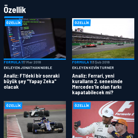
Özellik
ÖZELLIK
ÖZELLIK
FORMULA 1
17 Mar 2018
FORMULA 1
13 Şub 2018
EKLEYEN JONATHAN NOBLE
EKLEYEN KEVIN TURNER
Analiz: F1'deki bir sonraki
Analiz: Ferrari, yeni
büyük şey "Yapay Zeka"
kuralların 2. senesinde
olacak
Mercedes'le olan farkı
kapatabilecek mi?
ÖZELLIK
ÖZELLIK