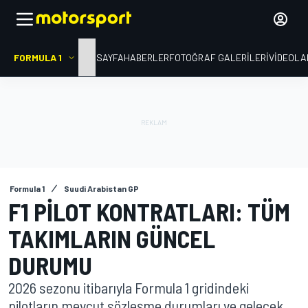
FORMULA 1
ANA SAYFA
HABERLER
FOTOĞRAF GALERILERI
VIDEOLA
Formula 1
Suudi Arabistan GP
F1 PILOT KONTRATLARI: TÜM
TAKIMLARIN GÜNCEL
DURUMU
2026 sezonu itibarıyla Formula 1 gridindeki
pilotların mevcut sözleşme durumları ve gelecek