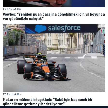
FORMULA 1
1 s
Vowles: “Yeniden puan barajına dönebilmek için yıl boyunca
var gücümüzle çalıştık"
FORMULA 1
2 s
McLaren mühendisi açıkladı: "Bakü için kapsamlı bir
güncelleme getirmeyi hedefliyoruz"