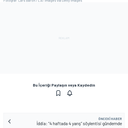
Fotoğraf: Lars Baron / LAT Images via Getty Images
Bu İçeriği Paylaşın veya Kaydedin
ÖNCEKI HABER
İddia: “4 haftada 4 yarış” söylentisi gündemde