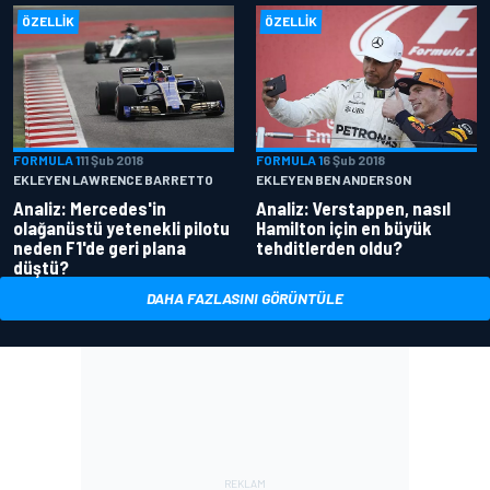
ÖZELLIK
ÖZELLIK
FORMULA 1
11 Şub 2018
FORMULA 1
6 Şub 2018
EKLEYEN LAWRENCE BARRETTO
EKLEYEN BEN ANDERSON
Analiz: Mercedes'in
Analiz: Verstappen, nasıl
olağanüstü yetenekli pilotu
Hamilton için en büyük
neden F1'de geri plana
tehditlerden oldu?
düştü?
DAHA FAZLASINI GÖRÜNTÜLE