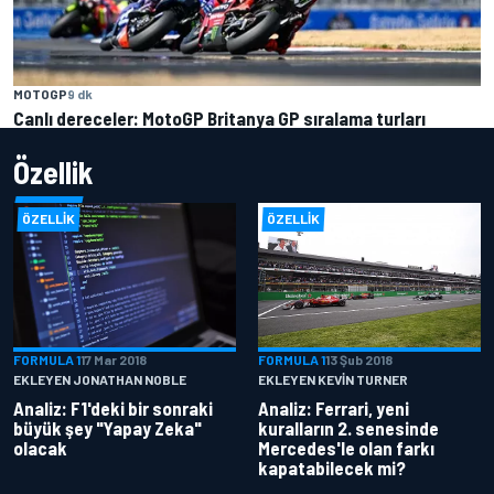
MOTOGP
9 dk
Canlı dereceler: MotoGP Britanya GP sıralama turları
Özellik
ÖZELLIK
ÖZELLIK
FORMULA 1
17 Mar 2018
FORMULA 1
13 Şub 2018
EKLEYEN JONATHAN NOBLE
EKLEYEN KEVIN TURNER
Analiz: F1'deki bir sonraki
Analiz: Ferrari, yeni
büyük şey "Yapay Zeka"
kuralların 2. senesinde
olacak
Mercedes'le olan farkı
kapatabilecek mi?