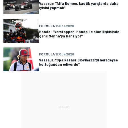
Vasseur: "Alfa Romeo, kaotik yarışlarda daha
iyisini yapmalı"
FORMULA 1
3 Oca 2020
Honda: "Verstappen, Honda ile olan ilişkisinde
genç Senna'ya benziyor"
FORMULA 1
2 Oca 2020
Vasseur: “Spa kazası, Giovinazzi’yi neredeyse
koltuğundan ediyordu”