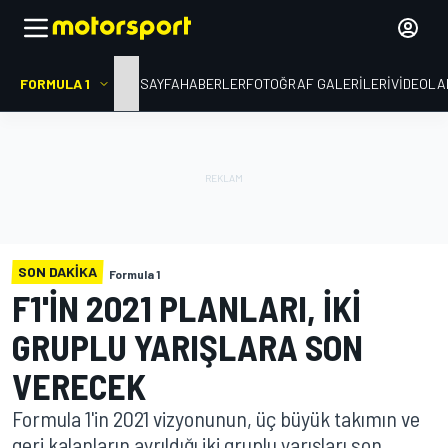
FORMULA 1
ANA SAYFA
HABERLER
FOTOĞRAF GALERILERI
VIDEOLA
SON DAKIKA
Formula 1
F1'IN 2021 PLANLARI, IKI
GRUPLU YARIŞLARA SON
VERECEK
Formula 1'in 2021 vizyonunun, üç büyük takımın ve
geri kalanların ayrıldığı iki gruplu yarışları son