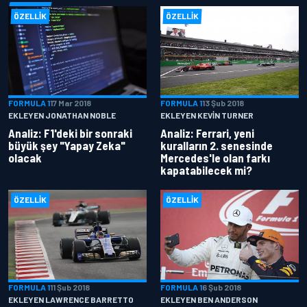
ÖZELLIK
ÖZELLIK
FORMULA 1
17 Mar 2018
FORMULA 1
13 Şub 2018
EKLEYEN JONATHAN NOBLE
EKLEYEN KEVIN TURNER
Analiz: F1'deki bir sonraki
Analiz: Ferrari, yeni
büyük şey "Yapay Zeka"
kuralların 2. senesinde
olacak
Mercedes'le olan farkı
kapatabilecek mi?
ÖZELLIK
ÖZELLIK
FORMULA 1
11 Şub 2018
FORMULA 1
6 Şub 2018
EKLEYEN LAWRENCE BARRETTO
EKLEYEN BEN ANDERSON