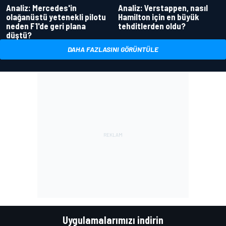
Analiz: Mercedes'in
Analiz: Verstappen, nasıl
olağanüstü yetenekli pilotu
Hamilton için en büyük
neden F1'de geri plana
tehditlerden oldu?
düştü?
DAHA FAZLASINI GÖRÜNTÜLE
Uygulamalarımızı indirin