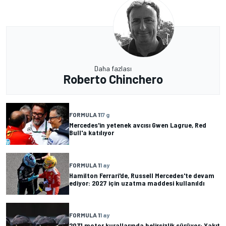
Daha fazlası
Roberto Chinchero
FORMULA 1
17 g
Mercedes'in yetenek avcısı Gwen Lagrue, Red
Bull'a katılıyor
FORMULA 1
1 ay
Hamilton Ferrari'de, Russell Mercedes'te devam
ediyor: 2027 için uzatma maddesi kullanıldı
FORMULA 1
1 ay
2031 motor kurallarında belirsizlik sürüyor: Yakıt