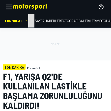
FORMULA 1
ANA SAYFA
HABERLER
FOTOĞRAF GALERILERI
VIDEOLA
SON DAKIKA
Formula 1
F1, YARIŞA Q2'DE
KULLANILAN LASTIKLE
BAŞLAMA ZORUNLULUĞUNU
KALDIRDI!