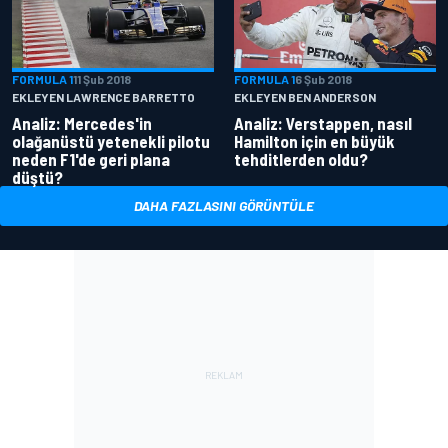
FORMULA 1
11 Şub 2018
FORMULA 1
6 Şub 2018
EKLEYEN LAWRENCE BARRETTO
EKLEYEN BEN ANDERSON
Analiz: Mercedes'in
Analiz: Verstappen, nasıl
olağanüstü yetenekli pilotu
Hamilton için en büyük
neden F1'de geri plana
tehditlerden oldu?
düştü?
DAHA FAZLASINI GÖRÜNTÜLE