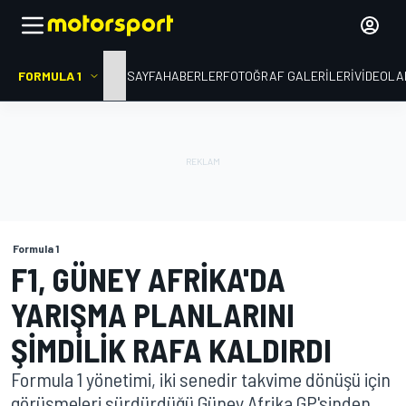
FORMULA 1
ANA SAYFA
HABERLER
FOTOĞRAF GALERILERI
VIDEOLA
Formula 1
F1, GÜNEY AFRIKA'DA
YARIŞMA PLANLARINI
ŞIMDILIK RAFA KALDIRDI
Formula 1 yönetimi, iki senedir takvime dönüşü için
görüşmeleri sürdürdüğü Güney Afrika GP'sinden