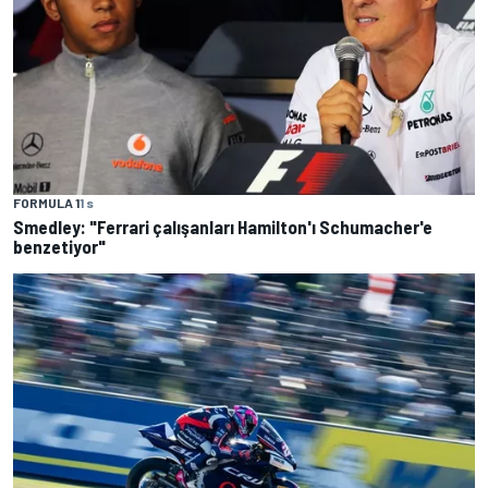
FORMULA 1
1 s
Smedley: "Ferrari çalışanları Hamilton'ı Schumacher'e
benzetiyor"