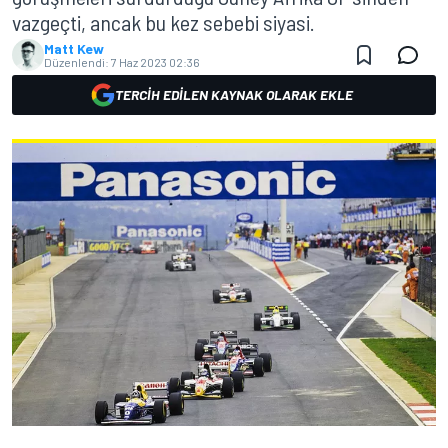
vazgeçti, ancak bu kez sebebi siyasi.
Matt Kew
Düzenlendi:
7 Haz 2023 02:36
TERCIH EDILEN KAYNAK OLARAK EKLE