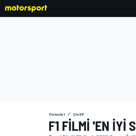
FORMULA 1
Formula 1
Çin GP
F1 FILMI 'EN İYI