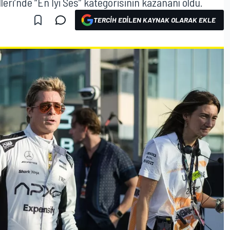
lleri’nde “En İyi Ses” kategorisinin kazananı oldu.
TERCIH EDILEN KAYNAK OLARAK EKLE