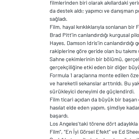
filmlerinden biri olarak akıllardaki y
da destek aldı; yapımcı ve danışman p
sağladı.
Film, hayal kırıklıklarıyla sonlanan bi
TÜRK SPORCULAR
Brad Pitt’in canlandırdığı kurgusal pil
Hayes, Damson Idris’in canlandırdığı ge
rakiplerine göre geride olan bu takımı 
Sahne çekimlerinin bir bölümü, gerçek F
gerçekçiliğine etki eden bir diğer bü
Formula 1 araçlarına monte edilen öze
ve hareketli sekanslar arttırıldı. Bu y
sürükleyici deneyimi de güçlendirdi.
Film ticari açıdan da büyük bir başarı
hasılat elde eden yapım, şimdiye kadar
başardı.
Los Angeles’taki törene dört adaylıkla 
Film”, “En İyi Görsel Efekt” ve Ed Sheera