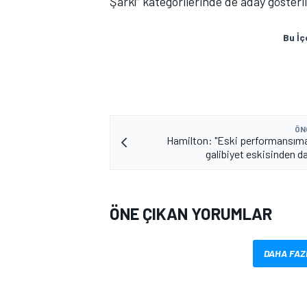
Şarkı” kategorilerinde de aday gösteril
Bu İç
ÖN
Hamilton: "Eski performansım
galibiyet eskisinden d
ÖNE ÇIKAN YORUMLAR
DAHA FAZ