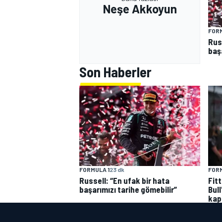
Neşe Akkoyun
FORM
Russ
baş
Son Haberler
FORMULA 1
23 dk
FORM
Russell: “En ufak bir hata
Fit
başarımızı tarihe gömebilir”
Bull
kap