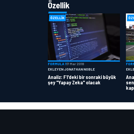
Özellik
ÖZELLIK
ÖZ
FORMULA 1
17 Mar 2018
FOR
EKLEYEN JONATHAN NOBLE
EKL
Analiz: F1'deki bir sonraki büyük
Anal
şey "Yapay Zeka" olacak
sen
kap