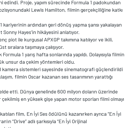
erini edindi. Proje, yapım sürecinde Formula 1 padokundan
ozisyonundaki Lewis Hamilton, filmin gerçekçiliğine katkı
r F1 kariyerinin ardından geri dönüş yapma şansı yakalayan
ot Sonny Hayes’in hikâyesini anlatıyor.
nç piot ile kurgusal APXGP takımına katılıyor ve ikili,
üst sıralara taşımaya çalışıyor.
ormula 1 yarış hafta sonlarında yapıldı. Dolayısıyla filmin
yük unsur da çekim yöntemleri oldu.
l kamera sistemleri sayesinde sinematografi güçlendirildi
aklaşım, filmin Oscar kazanan ses tasarımının yarattığı
 elde etti. Dünya genelinde 600 milyon doların üzerinde
 çekilmiş en yüksek gişe yapan motor sporları filmi olmayı
katılan film, En İyi Ses ödülünü kazanırken ayrıca “En İyi
n’ın “Drive” adlı şarkısıyla “En İyi Orijinal