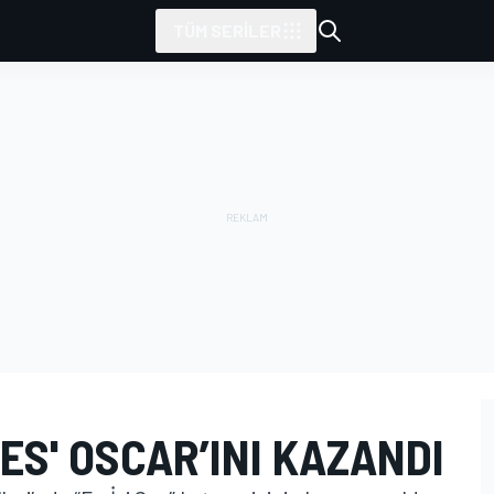
TÜM SERILER
 SES' OSCAR’INI KAZANDI