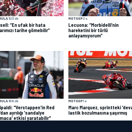
ULA 1
23 dk
MOTOGP
2 s
ell: “En ufak bir hata
Lecuona: “Morbidelli’nin
arımızı tarihe gömebilir”
hareketini bir türlü
anlayamıyorum”
MOTOGP
1 s
ULA 1
58 dk
Marc Marquez, sprintteki 'dev
tipaldi: "Verstappen'in Red
lastik bozulmasına şaşırmış
'dan ayrılığı 'sandalye
maca' etkisi yaratabilir"