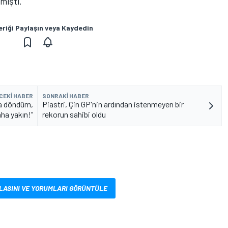
mişti.
eriği Paylaşın veya Kaydedin
CEKI HABER
SONRAKI HABER
a döndüm,
Piastri, Çin GP'nin ardından istenmeyen bir
aha yakın!"
rekorun sahibi oldu
LASINI VE YORUMLARI GÖRÜNTÜLE