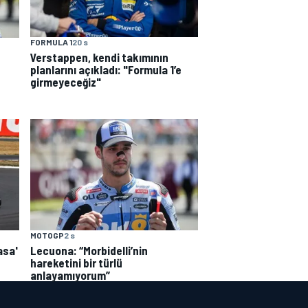
FORMULA 1
20 s
Verstappen, kendi takımının
planlarını açıkladı: "Formula 1’e
girmeyeceğiz"
MOTOGP
2 s
asa'
Lecuona: “Morbidelli’nin
hareketini bir türlü
anlayamıyorum”