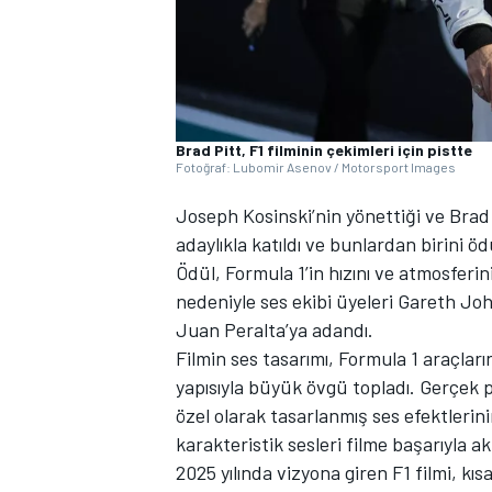
Brad Pitt, F1 filminin çekimleri için pistte
Fotoğraf: Lubomir Asenov / Motorsport Images
WRC
Joseph Kosinski’nin yönettiği ve Brad 
adaylıkla katıldı ve bunlardan birini 
Ödül, Formula 1’in hızını ve atmosfer
nedeniyle ses ekibi üyeleri Gareth Jo
Juan Peralta’ya adandı.
Filmin ses tasarımı, Formula 1 araçları
yapısıyla büyük övgü topladı. Gerçek p
özel olarak tasarlanmış ses efektlerin
karakteristik sesleri filme başarıyla akt
2025 yılında vizyona giren F1 filmi, kıs