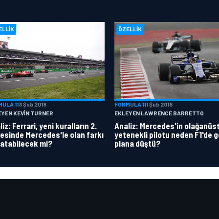
ELLIK
ÖZELLIK
MULA 1
13 Şub 2018
FORMULA 1
11 Şub 2018
EYEN KEVIN TURNER
EKLEYEN LAWRENCE BARRETTO
iz: Ferrari, yeni kuralların 2.
Analiz: Mercedes'in olağanüs
esinde Mercedes'le olan farkı
yetenekli pilotu neden F1'de g
atabilecek mi?
plana düştü?