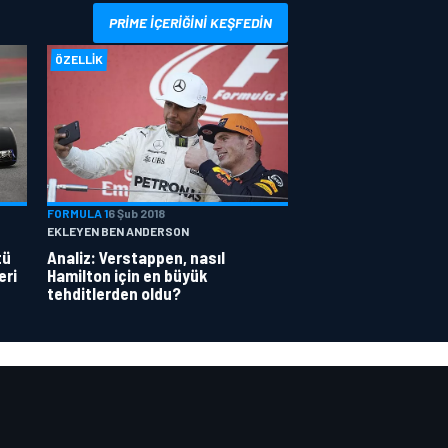
PRIME IÇERIĞINI KEŞFEDIN
ÖZELLIK
FORMULA 1
6 Şub 2018
EKLEYEN BEN ANDERSON
tü
Analiz: Verstappen, nasıl
eri
Hamilton için en büyük
tehditlerden oldu?