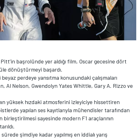
Pitt’in başrolünde yer aldığı film, Oscar gecesine dört
ödüle dönüştürmeyi başardı.
ini beyaz perdeye yansıtma konusundaki çalışmaları
hn, Al Nelson, Gwendolyn Yates Whittle, Gary A. Rizzo ve
nın yüksek hızdaki atmosferini izleyiciye hissettiren
istlerde yapılan ses kayıtlarıyla mühendisler tarafından
in birleştirilmesi sayesinde modern F1 araçlarının
arıldı.
a sürede şimdiye kadar yapılmış en iddialı yarış