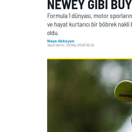
NEWEY GIBI BÜY
MOTOGP
Formula 1 dünyası, motor sporların
ve hayat kurtarıcı bir böbrek nakli
oldu.
Neşe Akkoyun
Yayın tarihi:
29 May 2026 16:45
WORLD SUPERBIKE