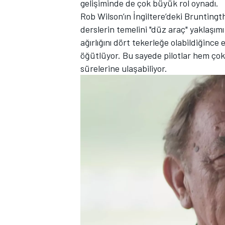
gelişiminde de çok büyük rol oynadı.
Rob Wilson’ın İngiltere’deki Bruntingt
derslerin temelini "düz araç" yaklaşımı
ağırlığını dört tekerleğe olabildiğinc
TÜRK SPORCULAR
öğütlüyor. Bu sayede pilotlar hem çok d
sürelerine ulaşabiliyor.