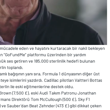
le mücadele eden ve hayatını kurtaracak bir nakil bekleyen
dan “GoFundMe” platformu üzerinden bir yardım
yük ses getiren ve 185.000 sterlinlik hedefi bulunan
lin toplandı.
mlı bağışının yanı sıra, Formula 1 dünyasının diğer üst
teye isimlerini yazdırdı. Cadillac pilotları Valtteri Bottas
terlin ile eski eğitmenlerine destek oldu.
Brown (7.500 £), eski Audi Takım Patronu Jonathan
rmans Direktörü Tom McCullough (500 £), Sky F1
ve Sauber'dan Beat Zehnder (473 £) gibi dikkat çeken