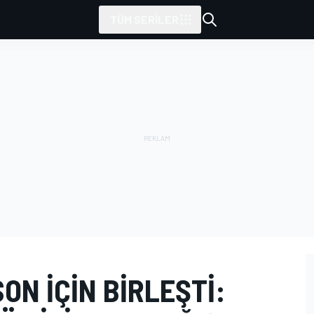
TÜM SERILER
ON IÇIN BIRLEŞTI: