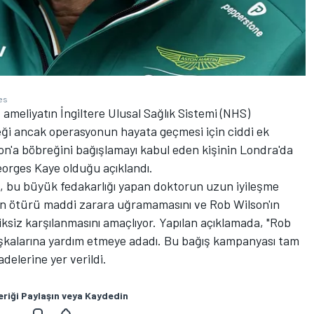
es
ameliyatın İngiltere Ulusal Sağlık Sistemi (NHS)
eği ancak operasyonun hayata geçmesi için ciddi ek
son'a böbreğini bağışlamayı kabul eden kişinin Londra'da
Georges Kaye olduğu açıklandı.
, bu büyük fedakarlığı yapan doktorun uzun iyileşme
dan ötürü maddi zarara uğramamasını ve Rob Wilson'ın
iksiz karşılanmasını amaçlıyor. Yapılan açıklamada, "Rob
aşkalarına yardım etmeye adadı. Bu bağış kampanyası tam
delerine yer verildi.
eriği Paylaşın veya Kaydedin