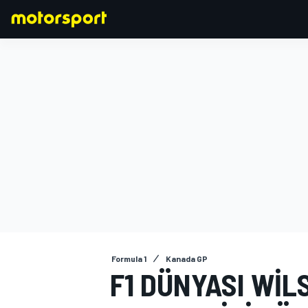
FORMULA 1
Formula 1
Kanada GP
F1 DÜNYASI WILS