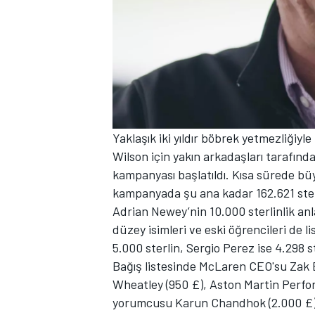
Yaklaşık iki yıldır böbrek yetmezliğiy
Wilson için yakın arkadaşları tarafın
kampanyası başlatıldı. Kısa sürede bü
kampanyada şu ana kadar 162.621 ster
Adrian Newey’nin 10.000 sterlinlik anla
düzey isimleri ve eski öğrencileri de lis
5.000 sterlin, Sergio Perez ise 4.298 s
Bağış listesinde McLaren CEO'su Zak 
Wheatley (950 £), Aston Martin Perfo
yorumcusu Karun Chandhok (2.000 £) 