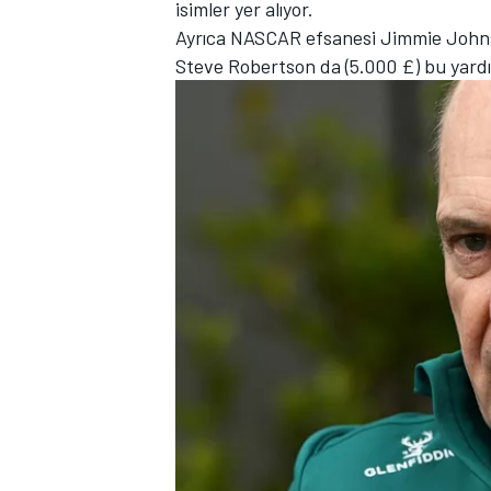
isimler yer alıyor.
Ayrıca NASCAR efsanesi Jimmie Johnso
Steve Robertson da (5.000 £) bu yardı
MOTOSİKLET