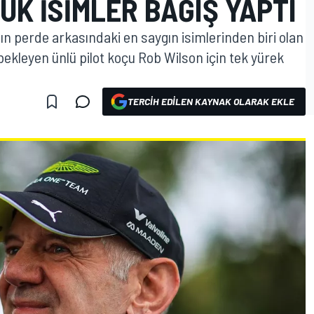
ÜK ISIMLER BAĞIŞ YAPTI
ın perde arkasındaki en saygın isimlerinden biri olan
 bekleyen ünlü pilot koçu Rob Wilson için tek yürek
TERCIH EDILEN KAYNAK OLARAK EKLE