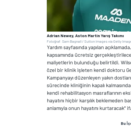
Adrian Newey, Aston Martin Yarış Takımı
Fotoğraf: Sam Bagnall / Sutton Images via Getty Imag
Yardım sayfasında yapılan açıklamada, 
kapsamında ücretsiz gerçekleştirilec
maliyetlerin bulunduğu belirtildi. Wil
özel bir klinik işleten kendi doktoru 
Kampanyayı düzenleyen yakın dostları
sürecinde kliniğinin kapalı kalmasın
kendi rehabilitasyon masraflarının eks
hayatını hiçbir karşılık beklemeden b
anlamıyla onun hayatını kurtaracak" ifa
Bu İç