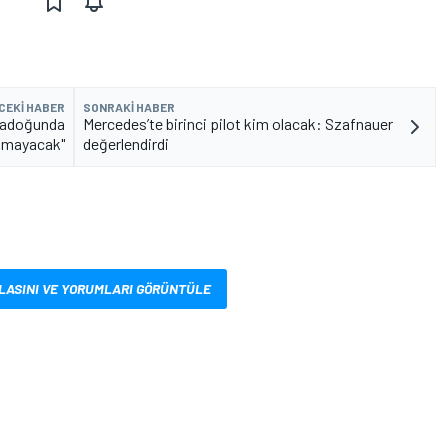
CEKI HABER
SONRAKI HABER
 padoğunda
Mercedes’te birinci pilot kim olacak: Szafnauer
lmayacak"
değerlendirdi
LASINI VE YORUMLARI GÖRÜNTÜLE