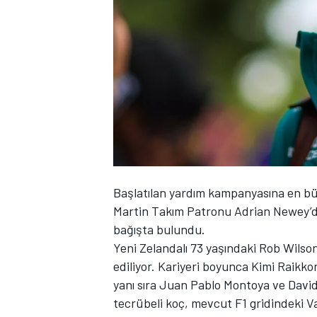
WRC
Başlatılan yardım kampanyasına en büy
Martin Takım Patronu Adrian Newey’den
bağışta bulundu.
Yeni Zelandalı 73 yaşındaki Rob Wilso
ediliyor. Kariyeri boyunca Kimi Raikk
yanı sıra Juan Pablo Montoya ve David 
tecrübeli koç, mevcut F1 gridindeki Val