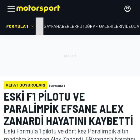
FORMULA 1
ANA SAYFA
HABERLER
FOTOĞRAF GALERILERI
VIDEOLA
VEFAT DUYURULARI
Formula 1
ESKI F1 PILOTU VE
PARALIMPIK EFSANE ALEX
ZANARDI HAYATINI KAYBETTI
Eski Formula 1 pilotu ve dört kez Paralimpik altın
madalya kazanan Alex Zanardi, 59 yaşında hayatını