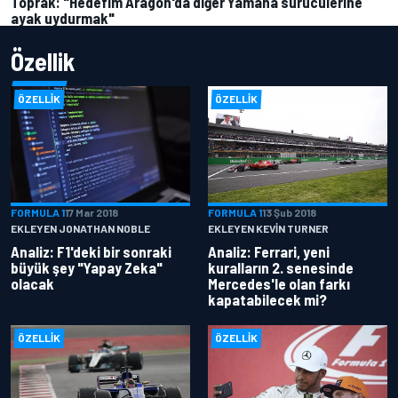
Toprak: "Hedefim Aragon'da diğer Yamaha sürücülerine
ayak uydurmak"
Özellik
ÖZELLIK
ÖZELLIK
FORMULA 1
17 Mar 2018
FORMULA 1
13 Şub 2018
EKLEYEN JONATHAN NOBLE
EKLEYEN KEVIN TURNER
Analiz: F1'deki bir sonraki
Analiz: Ferrari, yeni
büyük şey "Yapay Zeka"
kuralların 2. senesinde
olacak
Mercedes'le olan farkı
kapatabilecek mi?
ÖZELLIK
ÖZELLIK