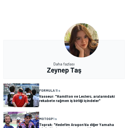
Daha fazlası
Zeynep Taş
FORMULA 1
1 s
Vasseur: "Hamilton ve Leclerc, aralarındaki
rekabete rağmen iş birliği içindeler"
MOTOGP
1 s
Toprak: "Hedefim Aragon'da diğer Yamaha