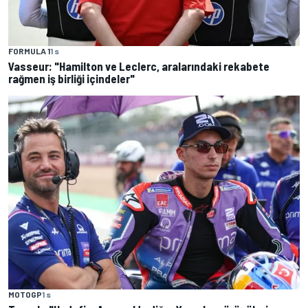
FORMULA 1
1 s
Vasseur: "Hamilton ve Leclerc, aralarındaki rekabete
rağmen iş birliği içindeler"
MOTOGP
1 s