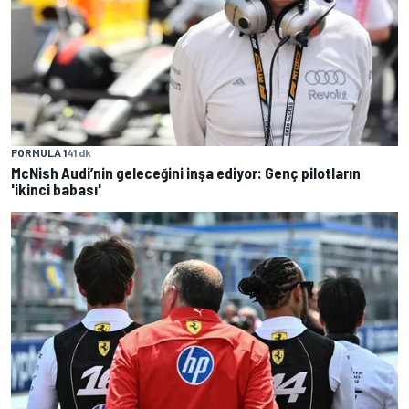
FORMULA 1
41 dk
McNish Audi’nin geleceğini inşa ediyor: Genç pilotların
'ikinci babası'