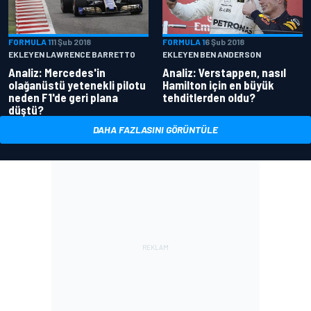
FORMULA 1
11 Şub 2018
FORMULA 1
6 Şub 2018
EKLEYEN LAWRENCE BARRETTO
EKLEYEN BEN ANDERSON
Analiz: Mercedes'in
Analiz: Verstappen, nasıl
olağanüstü yetenekli pilotu
Hamilton için en büyük
neden F1'de geri plana
tehditlerden oldu?
düştü?
DAHA FAZLASINI GÖRÜNTÜLE