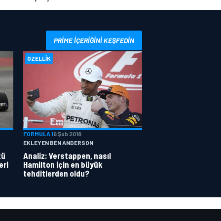
PRIME IÇERIĞINI KEŞFEDIN
ÖZELLIK
FORMULA 1
6 Şub 2018
EKLEYEN BEN ANDERSON
tü
Analiz: Verstappen, nasıl
eri
Hamilton için en büyük
tehditlerden oldu?