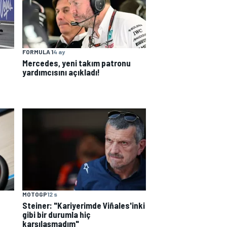
FORMULA 1
4 ay
Mercedes, yeni takım patronu
yardımcısını açıkladı!
MOTOGP
12 s
Steiner: "Kariyerimde Viñales'inki
gibi bir durumla hiç
karşılaşmadım"