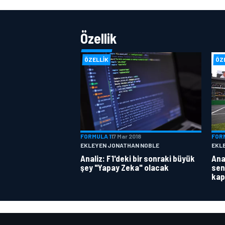
Özellik
ÖZELLIK
ÖZ
FORMULA 1
17 Mar 2018
FOR
EKLEYEN JONATHAN NOBLE
EKL
Analiz: F1'deki bir sonraki büyük
Anal
şey "Yapay Zeka" olacak
sen
kap