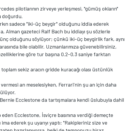
rcedes pilotlarının zirveye yerleşmesi, "gümüş okların"
u doğurdu.
farkın sadece "iki-üç beygir" olduğunu iddia ederek
, Alman gazeteci Ralf Bach bu iddiayı şu sözlerle
ünç olduğunu söylüyor; çünkü iki-üç beygirlik fark, aynı
asında bile olabilir. Uzmanlarımıza güvenebilirsiniz,
özelliklerine göre tur başına 0.2-0.3 saniye farktan
oplam sekiz aracın gridde kuracağı olası üstünlük
o vermesi an meselesiyken, Ferrari'nin şu an için daha
rülüyor.
 Bernie Ecclestone da tartışmalara kendi üslubuyla dahil
 eden Ecclestone, İsviçre basınına verdiği demeçte
 ima ederek şu uyarıyı yaptı: "Rakipleriniz size ve
zaten hazırlanıyorsa, belki de temponuzu biraz