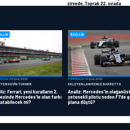
zirvede, Toprak 22. sırada
ELLIK
ÖZELLIK
MULA 1
13 Şub 2018
FORMULA 1
11 Şub 2018
EYEN KEVIN TURNER
EKLEYEN LAWRENCE BARRETTO
iz: Ferrari, yeni kuralların 2.
Analiz: Mercedes'in olağanüs
esinde Mercedes'le olan farkı
yetenekli pilotu neden F1'de g
atabilecek mi?
plana düştü?