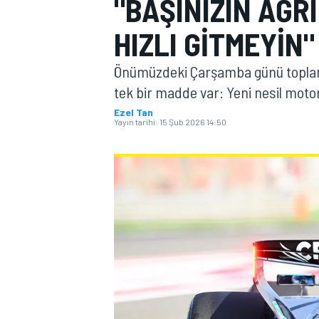
"BAŞINIZIN AĞR
MOTOGP
HIZLI GITMEYIN"
Önümüzdeki Çarşamba günü topla
tek bir madde var: Yeni nesil motor 
Ezel Tan
Yayın tarihi:
15 Şub 2026 14:50
WORLD SUPERBIKE