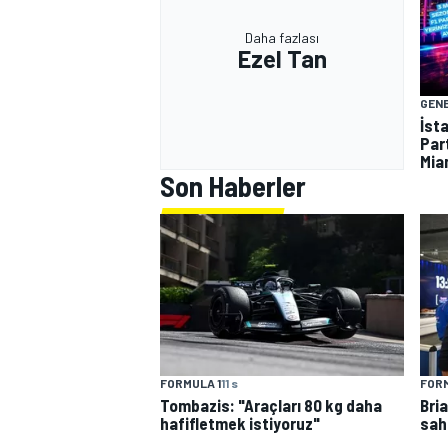
Daha fazlası
Ezel Tan
GEN
İst
Part
Mia
Son Haberler
FORMULA 1
11 s
FORM
Tombazis: "Araçları 80 kg daha
Bri
hafifletmek istiyoruz"
sah