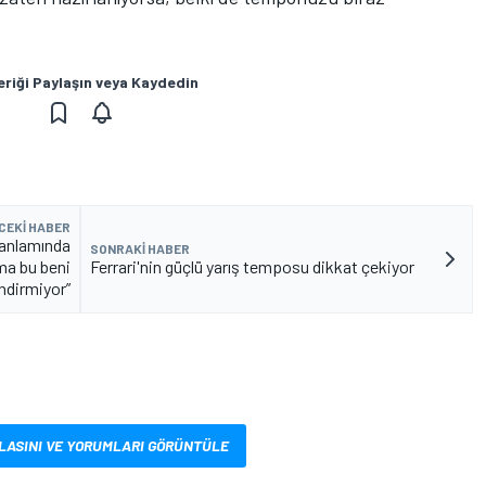
eriği Paylaşın veya Kaydedin
CEKI HABER
 anlamında
SONRAKI HABER
ma bu beni
Ferrari'nin güçlü yarış temposu dikkat çekiyor
ndirmiyor”
LASINI VE YORUMLARI GÖRÜNTÜLE