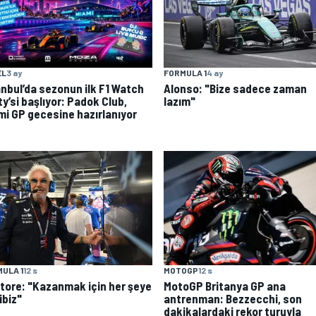
EL
3 ay
FORMULA 1
4 ay
anbul’da sezonun ilk F1 Watch
Alonso: "Bize sadece zaman
y’si başlıyor: Padok Club,
lazım"
mi GP gecesine hazırlanıyor
MOTOGP
12 s
ULA 1
12 s
MotoGP Britanya GP ana
atore: "Kazanmak için her şeye
antrenman: Bezzecchi, son
ibiz"
dakikalardaki rekor turuyla