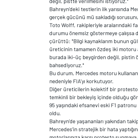
değil, pistte verilmesini istiyoruz."
Bahreyn’deki testlerin ilk yarısında Me
gerçek gücünü mü sakladığı sorusun
Toto Wolff, rakipleriyle aralarındaki 
durumu önemsiz göstermeye çalışsa da
TÜRK SPORCULAR
çürüttü: "Bilgi kaynaklarım bunun gül
üreticinin tamamen özdeş iki motoru ar
burada iki-üç beygirden değil, pistin 
bahsediyoruz."
Bu durum, Mercedes motoru kullanan t
nedeniyle FIA'yı korkutuyor.
Diğer üreticilerin kolektif bir protest
temkinli bir bekleyiş içinde olduğu gö
95 yaşındaki efsanevi eski F1 patronu
oldu.
Bahreyn’de yaşananları yakından takip
Mercedes’in stratejik bir hata yaptığını
motorlarınıza karşı protesto sunmaya 