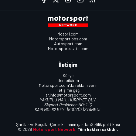
Motor1.com
Motorsportjobs.com
Autosport.com
Motorsportstats.com
İletişim
Künye
Geri bildirim
Motorsport.com'da reklam verin
İletişime geç
tr.info@motorsport.com
YAKUPLU MAH. HÜRRİYET BLV.
Skyport Residence NO: 1 İÇ
KAPI NO: 62 BEYLİKDÜZÜ/ İSTANBUL
Şartlar ve Koşullar
Çerez kullanım şartları
Gizlilik politikası
© 2026
Motorsport Network.
Tüm hakları saklıdır.