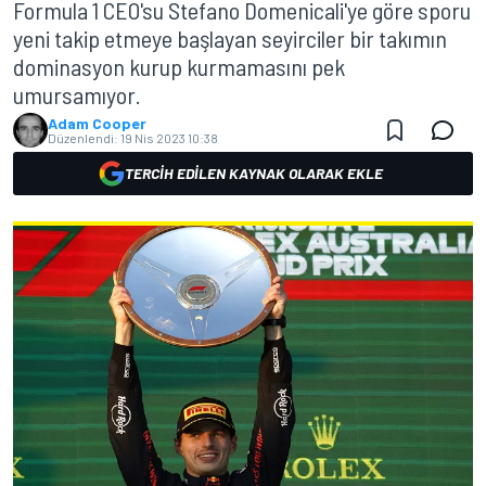
Formula 1 CEO'su Stefano Domenicali'ye göre sporu
yeni takip etmeye başlayan seyirciler bir takımın
dominasyon kurup kurmamasını pek
umursamıyor.
Adam Cooper
Düzenlendi:
19 Nis 2023 10:38
TERCIH EDILEN KAYNAK OLARAK EKLE