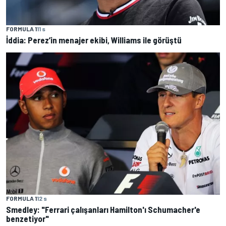
FORMULA 1
11 s
İddia: Perez’in menajer ekibi, Williams ile görüştü
FORMULA 1
12 s
Smedley: "Ferrari çalışanları Hamilton'ı Schumacher'e
benzetiyor"