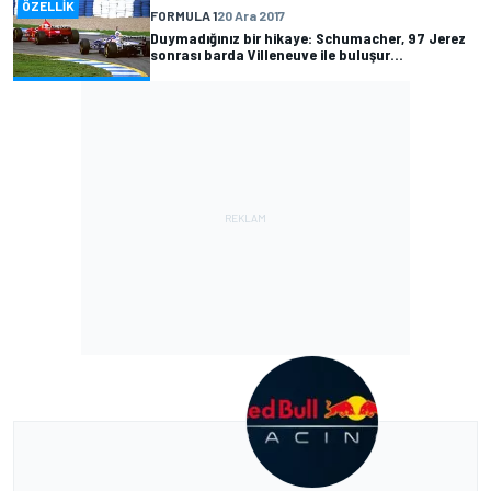
ÖZELLIK
FORMULA 1
20 Ara 2017
Duymadığınız bir hikaye: Schumacher, 97 Jerez
sonrası barda Villeneuve ile buluşur...