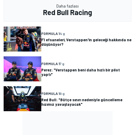
Daha fazlası
Red Bull Racing
FORMULA 1
4 g
F1 efsaneleri, Verstappen'in geleceği hakkında ne
düşünüyor?
FORMULA 1
7 g
Perez: "Verstappen beni daha hızlı bir pilot
yaptı"
FORMULA 1
9 g
Red Bull: "Bütçe sınırı nedeniyle güncelleme
hızımız yavaşlayacak"