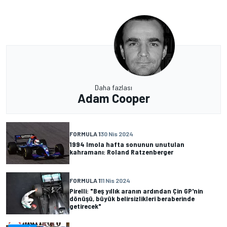
Daha fazlası
Adam Cooper
FORMULA 1
30 Nis 2024
1994 Imola hafta sonunun unutulan
kahramanı: Roland Ratzenberger
FORMULA 1
11 Nis 2024
Pirelli: "Beş yıllık aranın ardından Çin GP'nin
dönüşü, büyük belirsizlikleri beraberinde
getirecek"