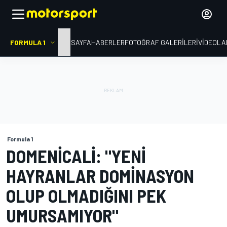
FORMULA 1
ANA SAYFA
HABERLER
FOTOĞRAF GALERILERI
VIDEOLA
Formula 1
DOMENICALI: "YENI
HAYRANLAR DOMINASYON
OLUP OLMADIĞINI PEK
UMURSAMIYOR"