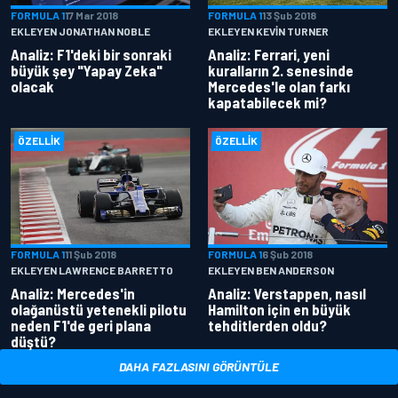
FORMULA 1
17 Mar 2018
FORMULA 1
13 Şub 2018
EKLEYEN JONATHAN NOBLE
EKLEYEN KEVIN TURNER
Analiz: F1'deki bir sonraki
Analiz: Ferrari, yeni
büyük şey "Yapay Zeka"
kuralların 2. senesinde
olacak
Mercedes'le olan farkı
kapatabilecek mi?
ÖZELLIK
ÖZELLIK
FORMULA 1
11 Şub 2018
FORMULA 1
6 Şub 2018
EKLEYEN LAWRENCE BARRETTO
EKLEYEN BEN ANDERSON
Analiz: Mercedes'in
Analiz: Verstappen, nasıl
olağanüstü yetenekli pilotu
Hamilton için en büyük
neden F1'de geri plana
tehditlerden oldu?
düştü?
DAHA FAZLASINI GÖRÜNTÜLE