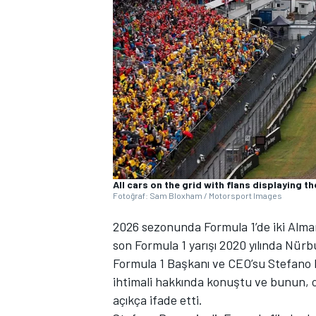
WRC
All cars on the grid with flans displaying t
Fotoğraf: Sam Bloxham / Motorsport Images
2026 sezonunda Formula 1’de iki Alma
son Formula 1 yarışı 2020 yılında Nür
Formula 1 Başkanı ve CEO’su Stefano 
ihtimali hakkında konuştu ve bunun, o
açıkça ifade etti.