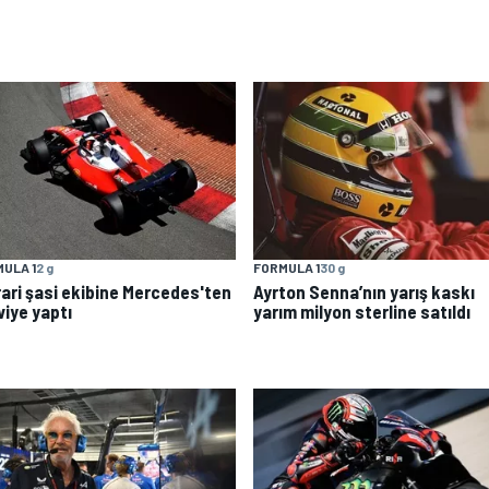
ULA 1
2 g
FORMULA 1
30 g
rari şasi ekibine Mercedes'ten
Ayrton Senna’nın yarış kaskı
viye yaptı
yarım milyon sterline satıldı