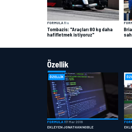
FORMULA 1
1 s
FORM
Tombazis: "Araçları 80 kg daha
Bri
hafifletmek istiyoruz"
sah
Özellik
ÖZELLIK
ÖZ
FORMULA 1
17 Mar 2018
FOR
EKLEYEN JONATHAN NOBLE
EKL