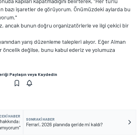
nuda kapıları kapatmadığını belirterek, “Her türlü
an bazı işaretler de görüyorum. Önümüzdeki aylarda bu
yorum."
z, ancak bunun doğru organizatörlerle ve ilgi çekici bir
yanından yarış düzenleme talepleri alıyor. Eğer Alman
ir öncelik değilse, bunu kabul ederiz ve yolumuza
eriği Paylaşın veya Kaydedin
CEKI HABER
SONRAKI HABER
ı hakkında:
Ferrari, 2026 planında geride mi kaldı?
lamıyorum"