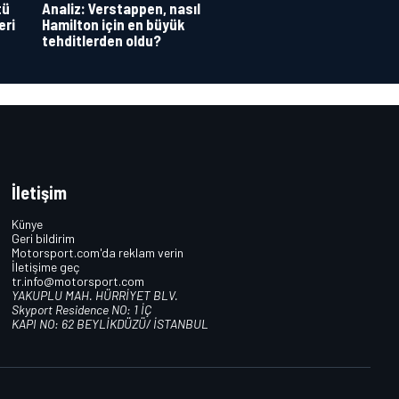
tü
Analiz: Verstappen, nasıl
eri
Hamilton için en büyük
tehditlerden oldu?
İletişim
Künye
Geri bildirim
Motorsport.com'da reklam verin
İletişime geç
tr.info@motorsport.com
YAKUPLU MAH. HÜRRİYET BLV.
Skyport Residence NO: 1 İÇ
KAPI NO: 62 BEYLİKDÜZÜ/ İSTANBUL