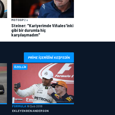
MOTOGP
2 s
Steiner: "Kariyerimde Viñales'inki
gibi bir durumla hiç
karşılaşmadım"
PRIME IÇERIĞINI KEŞFEDIN
ÖZELLIK
FORMULA 1
6 Şub 2018
EKLEYEN BEN ANDERSON