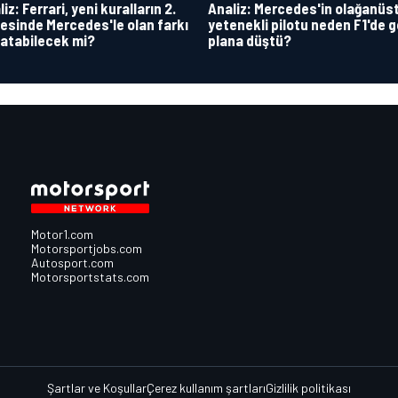
iz: Ferrari, yeni kuralların 2.
Analiz: Mercedes'in olağanüs
esinde Mercedes'le olan farkı
yetenekli pilotu neden F1'de g
atabilecek mi?
plana düştü?
Motor1.com
Motorsportjobs.com
Autosport.com
Motorsportstats.com
Şartlar ve Koşullar
Çerez kullanım şartları
Gizlilik politikası