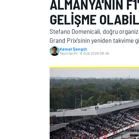
ALMANYA'NIN F1
MOTOGP
GELIŞME OLABIL
Stefano Domenicali, doğru organiz
Grand Prix’sinin yeniden takvime gi
Kemal Şengül
Yayın tarihi:
13 Oca 2026 08:45
WORLD SUPERBIKE