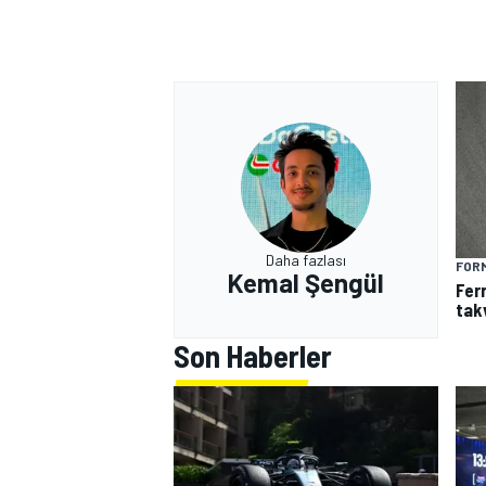
MOTOSİKLET
Daha fazlası
FORM
Kemal Şengül
Fer
tak
Son Haberler