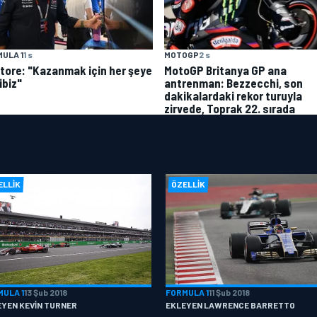
MOTOGP
2 s
ULA 1
1 s
MotoGP Britanya GP ana
atore: "Kazanmak için her şeye
antrenman: Bezzecchi, son
ibiz"
dakikalardaki rekor turuyla
zirvede, Toprak 22. sırada
ELLIK
ÖZELLIK
MULA 1
13 Şub 2018
FORMULA 1
11 Şub 2018
EYEN KEVIN TURNER
EKLEYEN LAWRENCE BARRETTO