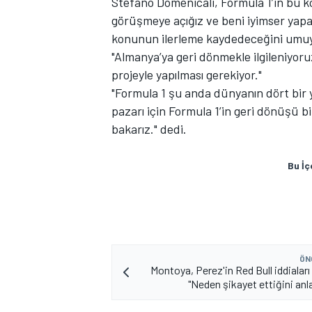
Stefano Domenicali, Formula 1’in bu ko
görüşmeye açığız ve beni iyimser yap
konunun ilerleme kaydedeceğini umu
"Almanya’ya geri dönmekle ilgileniyoru
projeyle yapılması gerekiyor."
TÜRK SPORCULAR
"Formula 1 şu anda dünyanın dört bir 
pazarı için Formula 1’in geri dönüşü b
bakarız." dedi.
Bu İç
ÖN
Montoya, Perez'in Red Bull iddialar
"Neden şikayet ettiğini an