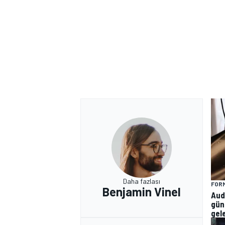
Daha fazlası
FORM
Benjamin Vinel
Aud
gün
gel