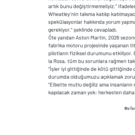
artık bunu değiştirmemeliyiz.” ifadeleri
Wheatley’nin takıma katılıp katılmayaca
spekülasyonlar hakkında yorum yapma
gerekiyor.” şeklinde cevapladı.
Öte yandan Aston Martin, 2026 sezonun
fabrika motoru projesinde yaşanan tit
pilotların fiziksel durumunu etkiliyo
la Rosa, tüm bu sorunlara rağmen takı
MOTOSİKLET
“İşler iyi gittiğinde de kötü gittiğin
durumda olduğumuzu açıklamak zorun
“Elbette mutlu değiliz ama insanların m
kapılacak zaman yok; herkesten daha ço
Bu İç