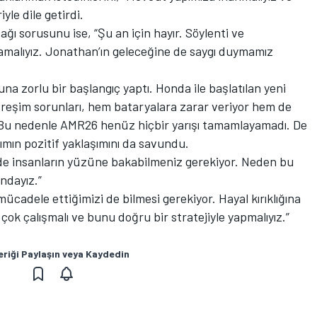
yle dile getirdi.
ğı sorusunu ise, “Şu an için hayır. Söylenti ve
malıyız. Jonathan’ın geleceğine de saygı duymamız
a zorlu bir başlangıç yaptı. Honda ile başlatılan yeni
reşim sorunları, hem bataryalara zarar veriyor hem de
r. Bu nedenle AMR26 henüz hiçbir yarışı tamamlayamadı. De
mın pozitif yaklaşımını da savundu.
de de insanların yüzüne bakabilmeniz gerekiyor. Neden bu
dayız.”
ücadele ettiğimizi de bilmesi gerekiyor. Hayal kırıklığına
k çalışmalı ve bunu doğru bir stratejiyle yapmalıyız.”
eriği Paylaşın veya Kaydedin