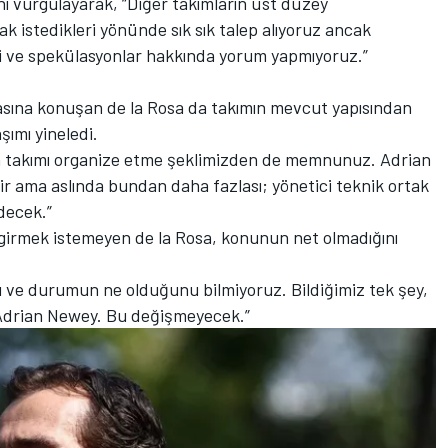
 vurgulayarak, “Diğer takımların üst düzey
ak istedikleri yönünde sık sık talep alıyoruz ancak
i ve spekülasyonlar hakkında yorum yapmıyoruz.”
sına konuşan de la Rosa da takımın mevcut yapısından
ımı yineledi.
 takımı organize etme şeklimizden de memnunuz. Adrian
ir ama aslında bundan daha fazlası; yönetici teknik ortak
decek.”
ra girmek istemeyen de la Rosa, konunun net olmadığını
nı ve durumun ne olduğunu bilmiyoruz. Bildiğimiz tek şey,
 Adrian Newey. Bu değişmeyecek.”