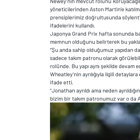
Newey’nin mevcut rolünü koruyacağını
yöneticilerinden Aston Martin’e katılm
prensiplerimiz doğrultusunda söylent
ifadelerini kullandı.
Japonya Grand Prix hafta sonunda ba
TÜRK SPORCULAR
memnun olduğunu belirterek bu yaklaş
“Şu anda sahip olduğumuz yapıdan da
sadece takım patronu olarak görülebil
rolünde. Bu yapı aynı şekilde devam e
Wheatley’nin ayrılığıyla ilgili detayla
ifade etti.
“Jonathan ayrıldı ama neden ayrıldığı
bizim bir takım patronumuz var o da