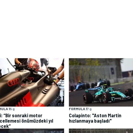
ULA 1
5 g
FORMULA 1
7 g
i: “Bir sonraki motor
Colapinto: "Aston Martin
cellemesi önümüzdeki yıl
hızlanmaya başladı"
ecek”