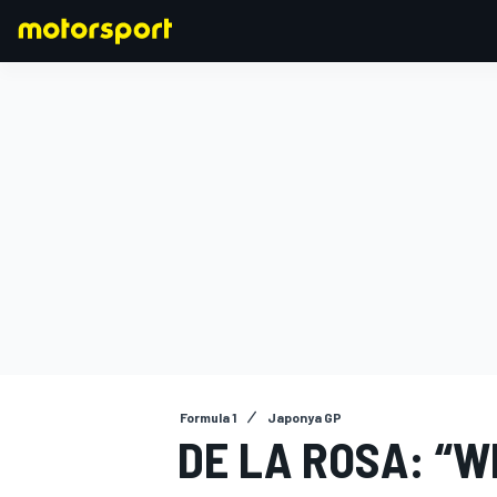
FORMULA 1
Formula 1
Japonya GP
DE LA ROSA: “W