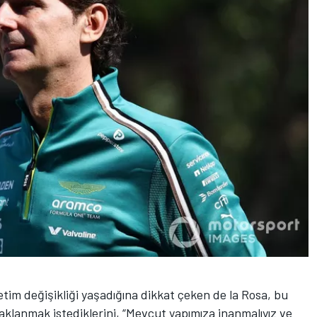
netim değişikliği yaşadığına dikkat çeken de la Rosa, bu
klanmak istediklerini, “Mevcut yapımıza inanmalıyız ve