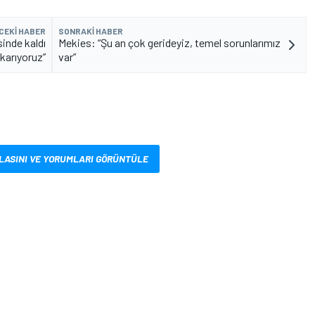
CEKI HABER
SONRAKI HABER
sinde kaldı
Mekies: “Şu an çok gerideyiz, temel sorunlarımız
karıyoruz”
var”
LASINI VE YORUMLARI GÖRÜNTÜLE