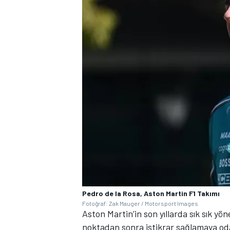
Pedro de la Rosa, Aston Martin F1 Takımı
Fotoğraf: Zak Mauger / Motorsport Images
Aston Martin’in son yıllarda sık sık yö
noktadan sonra istikrar sağlamaya oda