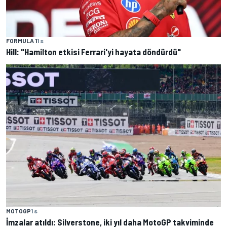
FORMULA 1
1 s
Hill: "Hamilton etkisi Ferrari'yi hayata döndürdü"
MOTOGP
1 s
İmzalar atıldı: Silverstone, iki yıl daha MotoGP takviminde