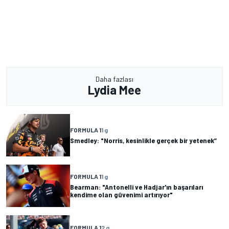
Daha fazlası
Lydia Mee
FORMULA 1
1 g
Smedley: "Norris, kesinlikle gerçek bir yetenek”
FORMULA 1
1 g
Bearman: "Antonelli ve Hadjar'ın başarıları
kendime olan güvenimi artırıyor"
FORMULA 1
2 g