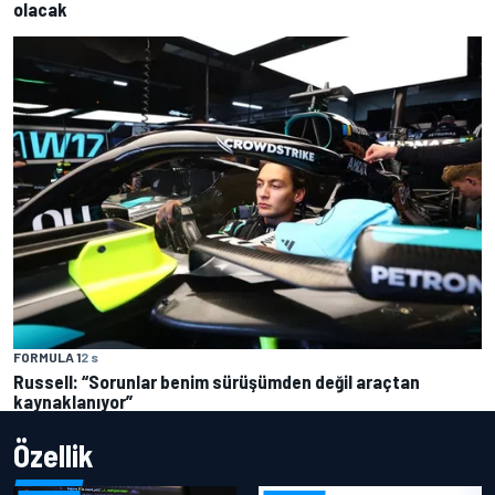
olacak
FORMULA 1
2 s
Russell: “Sorunlar benim sürüşümden değil araçtan
kaynaklanıyor”
Özellik