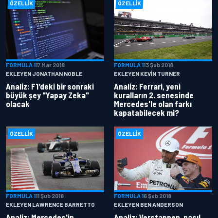
ÖZELLIK
ÖZELLIK
FORMULA 1
17 Mar 2018
FORMULA 1
13 Şub 2018
EKLEYEN JONATHAN NOBLE
EKLEYEN KEVIN TURNER
Analiz: F1'deki bir sonraki
Analiz: Ferrari, yeni
büyük şey "Yapay Zeka"
kuralların 2. senesinde
olacak
Mercedes'le olan farkı
kapatabilecek mi?
ÖZELLIK
ÖZELLIK
FORMULA 1
11 Şub 2018
FORMULA 1
6 Şub 2018
EKLEYEN LAWRENCE BARRETTO
EKLEYEN BEN ANDERSON
Analiz: Mercedes'in
Analiz: Verstappen, nasıl