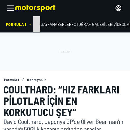
FORMULA 1
ANA SAYFA
HABERLER
FOTOĞRAF GALERILERI
VIDEOLA
Formula 1
Bahreyn GP
COULTHARD: “HIZ FARKLARI
PILOTLAR IÇIN EN
KORKUTUCU ŞEY”
David Coulthard, Japonya GP’de Oliver Bearman’ın
yaşadığı 50G’lik kazanın ardından araçlar