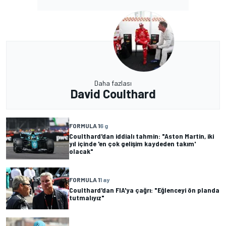
Daha fazlası
David Coulthard
FORMULA 1
6 g
Coulthard'dan iddialı tahmin: "Aston Martin, iki
yıl içinde 'en çok gelişim kaydeden takım'
olacak"
FORMULA 1
1 ay
Coulthard'dan FIA'ya çağrı: "Eğlenceyi ön planda
tutmalıyız"