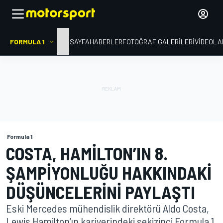
FORMULA 1
ANA SAYFA
HABERLER
FOTOĞRAF GALERILERI
VIDEOLA
Formula 1
COSTA, HAMILTON’IN 8.
ŞAMPIYONLUĞU HAKKINDAKI
DÜŞÜNCELERINI PAYLAŞTI
Eski Mercedes mühendislik direktörü Aldo Costa,
Lewis Hamilton’ın kariyerindeki sekizinci Formula 1