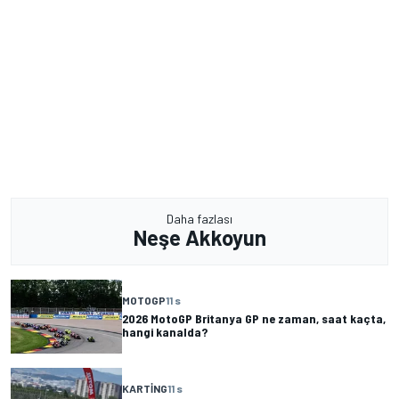
Daha fazlası
Neşe Akkoyun
MOTOGP
11 s
2026 MotoGP Britanya GP ne zaman, saat kaçta,
hangi kanalda?
KARTING
11 s