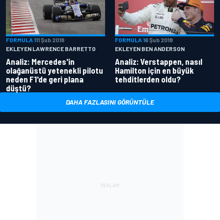
FORMULA 1
11 Şub 2018
FORMULA 1
6 Şub 2018
EKLEYEN LAWRENCE BARRETTO
EKLEYEN BEN ANDERSON
Analiz: Mercedes'in
Analiz: Verstappen, nasıl
olağanüstü yetenekli pilotu
Hamilton için en büyük
neden F1'de geri plana
tehditlerden oldu?
düştü?
DAHA FAZLASINI GÖRÜNTÜLE