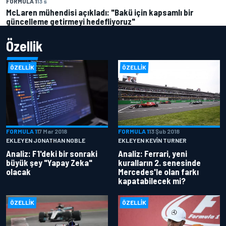
FORMULA 1
13 s
McLaren mühendisi açıkladı: "Bakü için kapsamlı bir
güncelleme getirmeyi hedefliyoruz"
Özellik
ÖZELLIK
ÖZELLIK
FORMULA 1
17 Mar 2018
FORMULA 1
13 Şub 2018
EKLEYEN JONATHAN NOBLE
EKLEYEN KEVIN TURNER
Analiz: F1'deki bir sonraki
Analiz: Ferrari, yeni
büyük şey "Yapay Zeka"
kuralların 2. senesinde
olacak
Mercedes'le olan farkı
kapatabilecek mi?
ÖZELLIK
ÖZELLIK