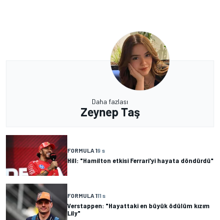
Daha fazlası
Zeynep Taş
FORMULA 1
9 s
Hill: "Hamilton etkisi Ferrari'yi hayata döndürdü"
FORMULA 1
11 s
Verstappen: "Hayattaki en büyük ödülüm kızım
Lily"