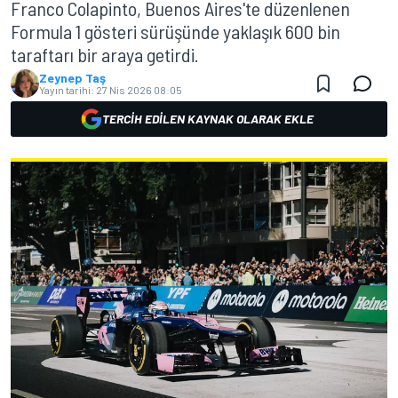
Franco Colapinto, Buenos Aires'te düzenlenen
Formula 1 gösteri sürüşünde yaklaşık 600 bin
taraftarı bir araya getirdi.
Zeynep Taş
Yayın tarihi:
27 Nis 2026 08:05
TERCIH EDILEN KAYNAK OLARAK EKLE