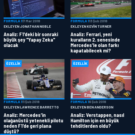
FORMULA 1
17 Mar 2018
FORMULA 1
13 Şub 2018
EKLEYEN JONATHAN NOBLE
EKLEYEN KEVIN TURNER
Analiz: F1'deki bir sonraki
Analiz: Ferrari, yeni
büyük şey "Yapay Zeka"
kuralların 2. senesinde
olacak
Mercedes'le olan farkı
kapatabilecek mi?
ÖZELLIK
ÖZELLIK
FORMULA 1
11 Şub 2018
FORMULA 1
6 Şub 2018
EKLEYEN LAWRENCE BARRETTO
EKLEYEN BEN ANDERSON
Analiz: Mercedes'in
Analiz: Verstappen, nasıl
olağanüstü yetenekli pilotu
Hamilton için en büyük
neden F1'de geri plana
tehditlerden oldu?
düştü?