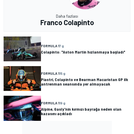
Daha fazlası
Franco Colapinto
FORMULA 1
7 g
Colapinto: "Aston Martin hızlanmaya başladı"
FORMULA 1
15 g
Piastri, Colapinto ve Bearman Macaristan GP ilk
antrenman seansında yer almayacak
FORMULA 1
19 g
Alpine, Gasly'nin kırmızı bayrağa neden olan
kazasını açıkladı