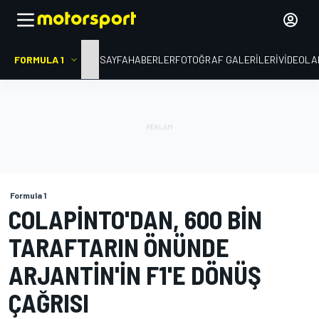
FORMULA 1
ANA SAYFA
HABERLER
FOTOĞRAF GALERILERI
VIDEOLA
Formula 1
COLAPINTO'DAN, 600 BIN
TARAFTARIN ÖNÜNDE
ARJANTIN'IN F1'E DÖNÜŞ
ÇAĞRISI