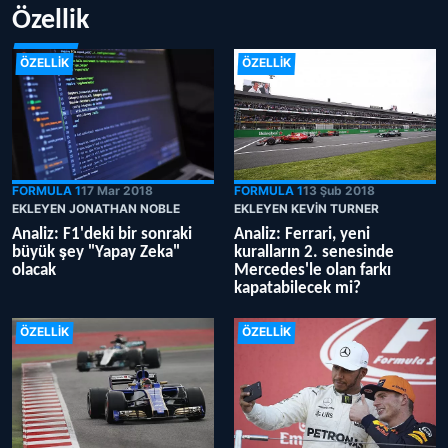
Özellik
ÖZELLIK
ÖZELLIK
FORMULA 1
17 Mar 2018
FORMULA 1
13 Şub 2018
EKLEYEN JONATHAN NOBLE
EKLEYEN KEVIN TURNER
Analiz: F1'deki bir sonraki
Analiz: Ferrari, yeni
büyük şey "Yapay Zeka"
kuralların 2. senesinde
olacak
Mercedes'le olan farkı
kapatabilecek mi?
ÖZELLIK
ÖZELLIK