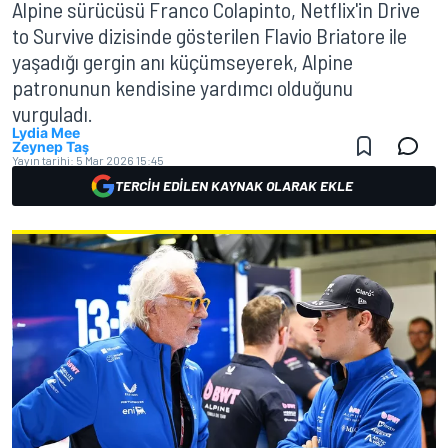
Alpine sürücüsü Franco Colapinto, Netflix'in Drive
to Survive dizisinde gösterilen Flavio Briatore ile
yaşadığı gergin anı küçümseyerek, Alpine
patronunun kendisine yardımcı olduğunu
vurguladı.
Lydia Mee
Zeynep Taş
Yayın tarihi:
5 Mar 2026 15:45
TERCIH EDILEN KAYNAK OLARAK EKLE