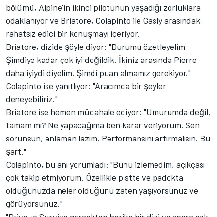
bölümü, Alpine'in ikinci pilotunun yaşadığı zorluklara
odaklanıyor ve Briatore, Colapinto ile Gasly arasındaki
rahatsız edici bir konuşmayı içeriyor.
Briatore, dizide şöyle diyor: "Durumu özetleyelim.
Şimdiye kadar çok iyi değildik. İkiniz arasında Pierre
daha iyiydi diyelim. Şimdi puan almamız gerekiyor."
Colapinto ise yanıtlıyor: "Aracımda bir şeyler
deneyebiliriz."
Briatore ise hemen müdahale ediyor: "Umurumda değil,
tamam mı? Ne yapacağıma ben karar veriyorum. Sen
sorunsun, anlaman lazım. Performansını artırmalısın. Bu
şart."
Colapinto, bu anı yorumladı: "Bunu izlemedim, açıkçası
çok takip etmiyorum. Özellikle pistte ve padokta
olduğunuzda neler olduğunu zaten yaşıyorsunuz ve
görüyorsunuz."
"Drive to Survive gerçekten harika bir dizi ve spora çok