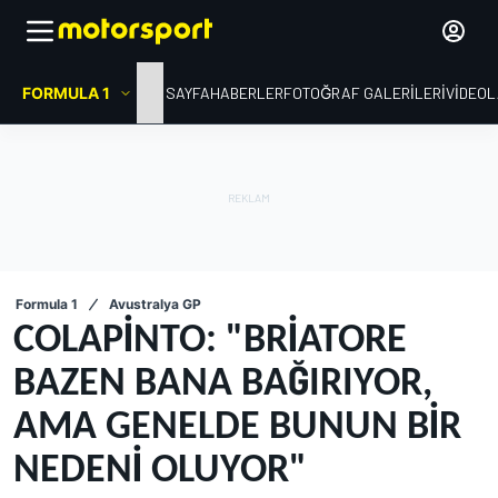
FORMULA 1
ANA SAYFA
HABERLER
FOTOĞRAF GALERILERI
VIDEO
Formula 1
Avustralya GP
COLAPINTO: "BRIATORE
BAZEN BANA BAĞIRIYOR,
AMA GENELDE BUNUN BIR
NEDENI OLUYOR"