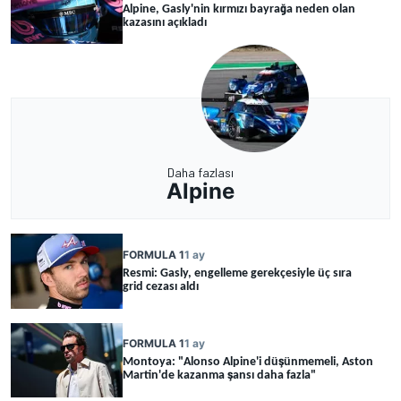
Alpine, Gasly'nin kırmızı bayrağa neden olan
kazasını açıkladı
Daha fazlası
Alpine
FORMULA 1
1 ay
Resmi: Gasly, engelleme gerekçesiyle üç sıra
grid cezası aldı
FORMULA 1
1 ay
Montoya: "Alonso Alpine'i düşünmemeli, Aston
Martin'de kazanma şansı daha fazla"