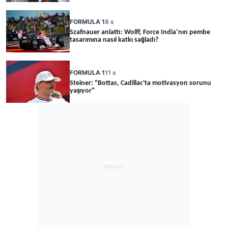
FORMULA 1
8 s
Szafnauer anlattı: Wolff, Force India’nın pembe
tasarımına nasıl katkı sağladı?
FORMULA 1
11 s
Steiner: "Bottas, Cadillac'ta motivasyon sorunu
yaşıyor"