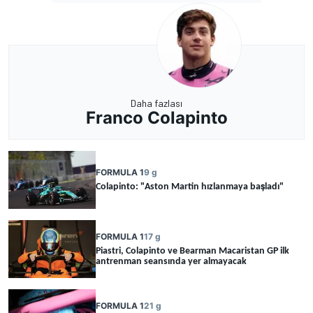
Daha fazlası
Franco Colapinto
FORMULA 1
9 g
Colapinto: "Aston Martin hızlanmaya başladı"
FORMULA 1
17 g
Piastri, Colapinto ve Bearman Macaristan GP ilk
antrenman seansında yer almayacak
FORMULA 1
21 g