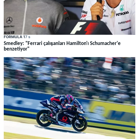
FORMULA 1
7 s
Smedley: "Ferrari çalışanları Hamilton'ı Schumacher'e
benzetiyor"