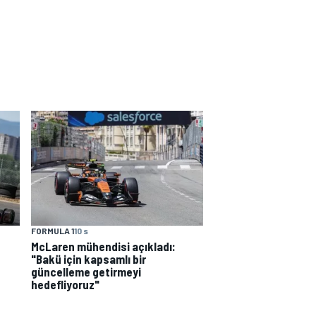
FORMULA 1
10 s
McLaren mühendisi açıkladı:
"Bakü için kapsamlı bir
güncelleme getirmeyi
hedefliyoruz"