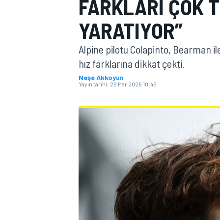
FARKLARI ÇOK 
MOTOGP
YARATIYOR”
Alpine pilotu Colapinto, Bearman il
hız farklarına dikkat çekti.
Neşe Akkoyun
Yayın tarihi:
29 Mar 2026 10:45
WORLD SUPERBIKE