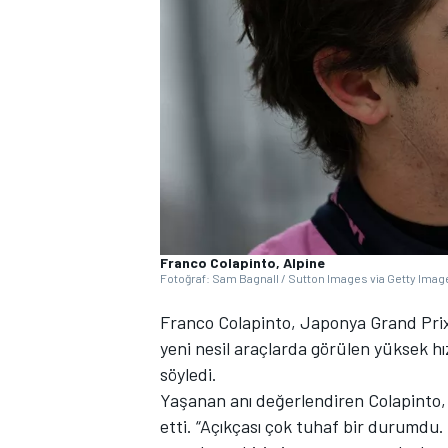
WRC
Franco Colapinto, Alpine
Fotoğraf: Sam Bagnall / Sutton Images via Getty Imag
Franco Colapinto, Japonya Grand Prix 
yeni nesil araçlarda görülen yüksek hız
söyledi.
Yaşanan anı değerlendiren Colapinto, 
etti. “Açıkçası çok tuhaf bir durumdu.