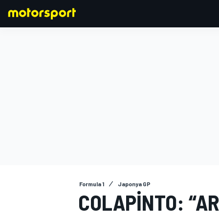
FORMULA 1
Formula 1
Japonya GP
COLAPINTO: “AR