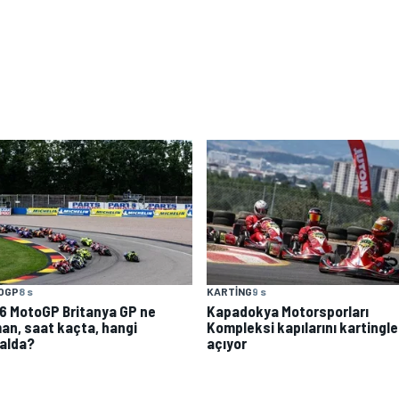
OGP
8 s
KARTING
9 s
6 MotoGP Britanya GP ne
Kapadokya Motorsporları
an, saat kaçta, hangi
Kompleksi kapılarını kartingle
alda?
açıyor