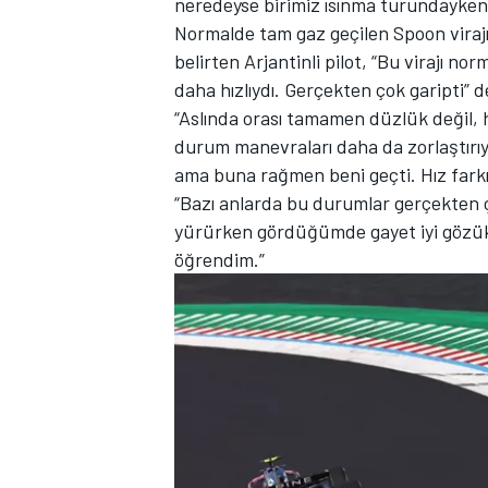
neredeyse birimiz ısınma turundayken di
Normalde tam gaz geçilen Spoon virajı
belirten Arjantinli pilot, “Bu virajı 
daha hızlıydı. Gerçekten çok garipti” d
“Aslında orası tamamen düzlük değil, 
TÜRK SPORCULAR
durum manevraları daha da zorlaştırı
ama buna rağmen beni geçti. Hız farkı
“Bazı anlarda bu durumlar gerçekten ço
yürürken gördüğümde gayet iyi gözük
öğrendim.”