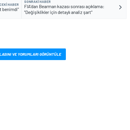
SONRAKI HABER
CEKI HABER
FIA'dan Bearman kazası sonrası açıklama:
et benimdi”
"Değişiklikler için detaylı analiz şart"
LASINI VE YORUMLARI GÖRÜNTÜLE