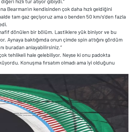
ğeri hızlı tur atıyor gibiydi.”
na Bearman’ın kendisinden çok daha hızlı geldiğini
normalde tam gaz geçiyoruz ama o benden 50 km/s’den fazla
edi.
hafif dönülen bir bölüm. Lastiklere yük biniyor ve bu
yor. Aynaya baktığımda onun çimde spin attığını gördüm
nı buradan anlayabilirsiniz.”
k tehlikeli hale gelebiliyor. Neyse ki onu padokta
üyordu. Konuşma fırsatım olmadı ama iyi olduğunu