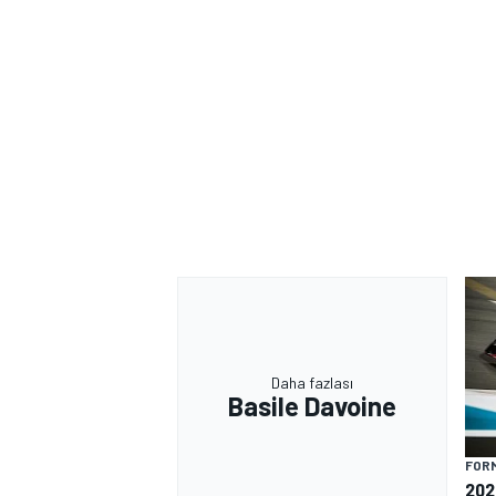
Daha fazlası
Basile Davoine
FORM
202