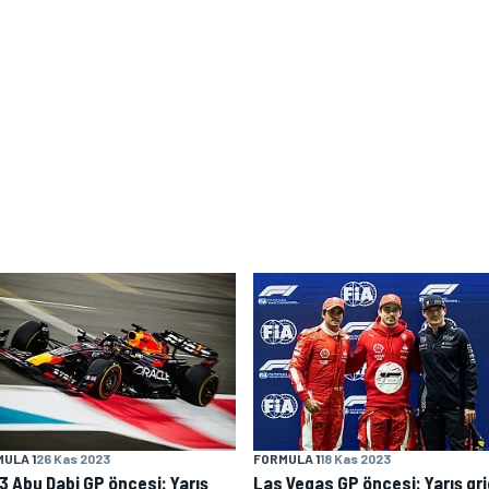
ULA 1
26 Kas 2023
FORMULA 1
18 Kas 2023
3 Abu Dabi GP öncesi: Yarış
Las Vegas GP öncesi: Yarış gri