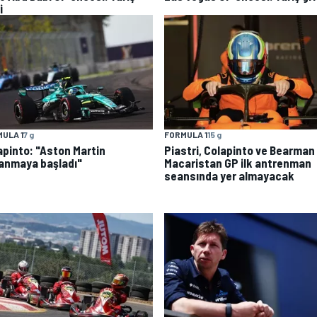
i
FORMULA 1
15 g
ULA 1
7 g
Piastri, Colapinto ve Bearman
apinto: "Aston Martin
Macaristan GP ilk antrenman
lanmaya başladı"
seansında yer almayacak