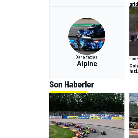
grid
Daha fazlası
FORM
Alpine
Col
hız
Son Haberler