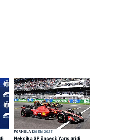
FORMULA 1
29 Eki 2023
di
Meksika GP öncesi: Yarış gridi