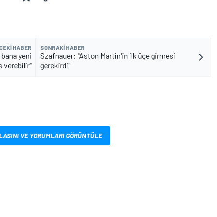
CEKI HABER
SONRAKI HABER
 bana yeni
Szafnauer: "Aston Martin'in ilk üçe girmesi
s verebilir"
gerekirdi"
LASINI VE YORUMLARI GÖRÜNTÜLE