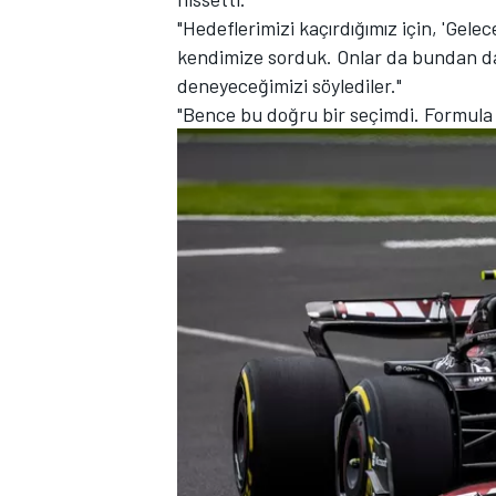
"Hedeflerimizi kaçırdığımız için, 'Gel
kendimize sorduk. Onlar da bundan dah
deneyeceğimizi söylediler."
"Bence bu doğru bir seçimdi. Formula 1
TÜRK SPORCULAR