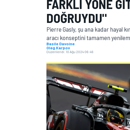
FARKLI YÖNE GI
MOTOGP
DOĞRUYDU"
Pierre Gasly, şu ana kadar hayal kır
aracı konseptini tamamen yenileme 
Basile Davoine
Oleg Karpov
Düzenlendi:
10 Ağu 2024 06:46
WORLD SUPERBIKE