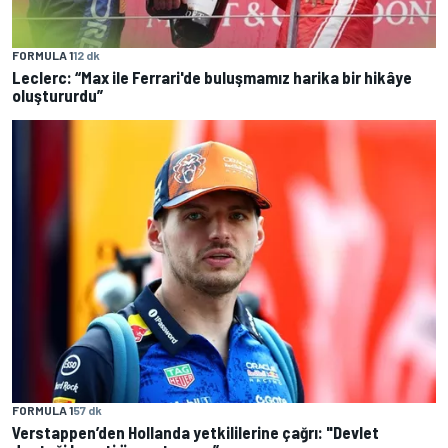
FORMULA 1
12 dk
Leclerc: “Max ile Ferrari'de buluşmamız harika bir hikâye
oluştururdu”
FORMULA 1
57 dk
Verstappen’den Hollanda yetkililerine çağrı: "Devlet