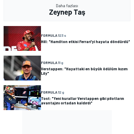
Daha fazlası
Zeynep Taş
FORMULA 1
23 s
Hill: "Hamilton etkisi Ferrari'yi hayata döndürdü"
FORMULA 1
1 g
Verstappen: "Hayattaki en büyük ödülüm kızım
Lily"
FORMULA 1
2 g
Tost: "Yeni kurallar Verstappen gibi pilotların
avantajını ortadan kaldırdı"