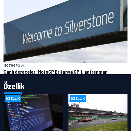
MOTOGP
2 dk
Canlı dereceler: MotoGP Britanya GP 1. antrenman
Özellik
ÖZELLIK
ÖZELLIK