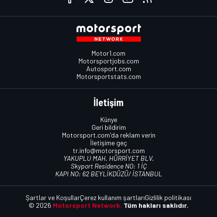
Motor1.com
Motorsportjobs.com
Autosport.com
Motorsportstats.com
İletişim
Künye
Geri bildirim
Motorsport.com'da reklam verin
İletişime geç
tr.info@motorsport.com
YAKUPLU MAH. HÜRRİYET BLV.
Skyport Residence NO: 1 İÇ
KAPI NO: 62 BEYLİKDÜZÜ/ İSTANBUL
Şartlar ve Koşullar
Çerez kullanım şartları
Gizlilik politikası
© 2026
Motorsport Network.
Tüm hakları saklıdır.