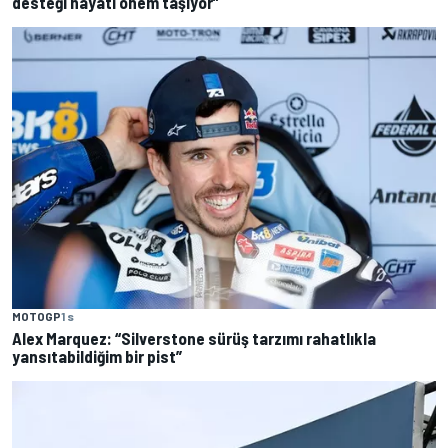
desteği hayati önem taşıyor”
MOTOGP
1 s
Alex Marquez: “Silverstone sürüş tarzımı rahatlıkla
yansıtabildiğim bir pist”