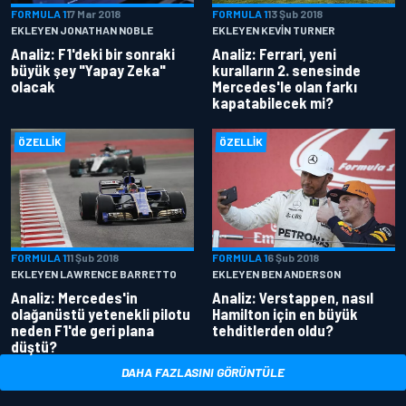
FORMULA 1
17 Mar 2018
FORMULA 1
13 Şub 2018
EKLEYEN JONATHAN NOBLE
EKLEYEN KEVIN TURNER
Analiz: F1'deki bir sonraki
Analiz: Ferrari, yeni
büyük şey "Yapay Zeka"
kuralların 2. senesinde
olacak
Mercedes'le olan farkı
kapatabilecek mi?
ÖZELLIK
ÖZELLIK
FORMULA 1
11 Şub 2018
FORMULA 1
6 Şub 2018
EKLEYEN LAWRENCE BARRETTO
EKLEYEN BEN ANDERSON
Analiz: Mercedes'in
Analiz: Verstappen, nasıl
olağanüstü yetenekli pilotu
Hamilton için en büyük
neden F1'de geri plana
tehditlerden oldu?
düştü?
DAHA FAZLASINI GÖRÜNTÜLE