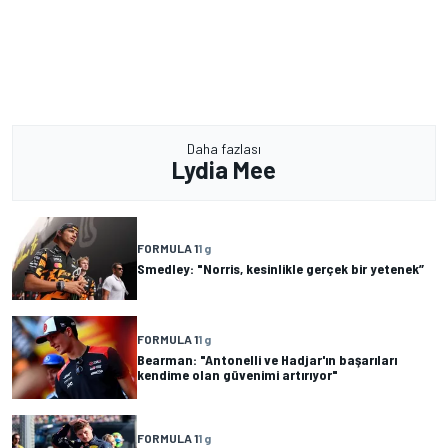
Daha fazlası
Lydia Mee
FORMULA 1
1 g
Smedley: "Norris, kesinlikle gerçek bir yetenek”
FORMULA 1
1 g
Bearman: "Antonelli ve Hadjar'ın başarıları
kendime olan güvenimi artırıyor"
FORMULA 1
1 g