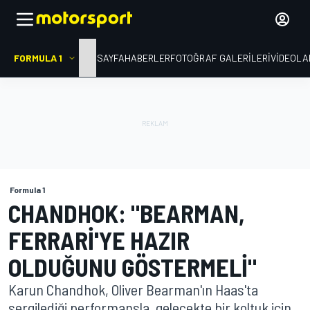
FORMULA 1
ANA SAYFA
HABERLER
FOTOĞRAF GALERILERI
VIDEOLA
Formula 1
CHANDHOK: "BEARMAN,
FERRARI'YE HAZIR
OLDUĞUNU GÖSTERMELI"
Karun Chandhok, Oliver Bearman'ın Haas'ta
sergilediği performansla, gelecekte bir koltuk için