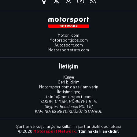
Motor1.com
Motorsportjobs.com
Autosport.com
Motorsportstats.com
İletişim
Künye
Geri bildirim
Motorsport.com'da reklam verin
İletişime geç
tr.info@motorsport.com
YAKUPLU MAH. HÜRRİYET BLV.
Skyport Residence NO: 1 İÇ
KAPI NO: 62 BEYLİKDÜZÜ/ İSTANBUL
Şartlar ve Koşullar
Çerez kullanım şartları
Gizlilik politikası
© 2026
Motorsport Network.
Tüm hakları saklıdır.