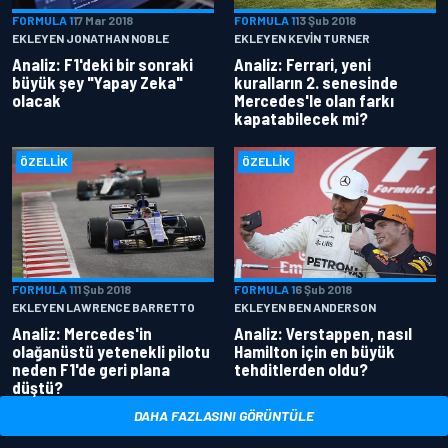
FORMULA 1
17 Mar 2018
FORMULA 1
13 Şub 2018
EKLEYEN JONATHAN NOBLE
EKLEYEN KEVIN TURNER
Analiz: F1'deki bir sonraki
Analiz: Ferrari, yeni
büyük şey "Yapay Zeka"
kuralların 2. senesinde
olacak
Mercedes'le olan farkı
kapatabilecek mi?
ÖZELLIK
ÖZELLIK
FORMULA 1
11 Şub 2018
FORMULA 1
6 Şub 2018
EKLEYEN LAWRENCE BARRETTO
EKLEYEN BEN ANDERSON
Analiz: Mercedes'in
Analiz: Verstappen, nasıl
olağanüstü yetenekli pilotu
Hamilton için en büyük
neden F1'de geri plana
tehditlerden oldu?
düştü?
DAHA FAZLASINI GÖRÜNTÜLE