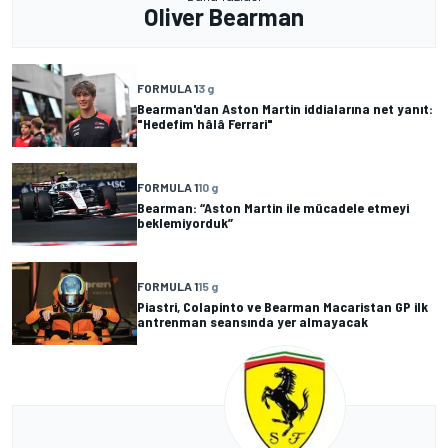
Oliver Bearman
FORMULA 1
3 g
Bearman'dan Aston Martin iddialarına net yanıt:
"Hedefim hâlâ Ferrari"
FORMULA 1
10 g
Bearman: “Aston Martin ile mücadele etmeyi
beklemiyorduk”
FORMULA 1
15 g
Piastri, Colapinto ve Bearman Macaristan GP ilk
antrenman seansında yer almayacak