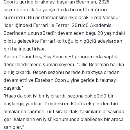
Ocon'u geride bırakmayı başaran Bearman, 2026
sezonunun ilk üç yarışında da bu üstünlüğünü
sürdürdü. Bu performansına ek olarak, Fred Vasseur
liderliğindeki
Ferrari
ile Ferrari Sürücü Akademisi
üzerinden uzun süredir devam eden bağı, 20 yaşındaki
pilotu gelecekte Ferrari koltuğu için güçlü adaylardan
biri haline getiriyor.
Karun Chandhok
, Sky Sports F1 programında yaptığı
değerlendirmede şunları söyledi: "Ollie Bearman harika
bir iş çıkardı. Geçen sezonu nerede bıraktıysa oradan
devam etti ve Esteban Ocon'u yine geride bırakmayı
başardı."
"Haas da çok iyi bir iş çıkardı, sezona çok güçlü bir
başlangıç yaptılar. Griddeki en küçük ekiplerden biri
olmalarına rağmen, üst sıralardaki takımların arkasında
'geri kalanların en iyisi' konumunda olabilecek bir araca
sahipler."