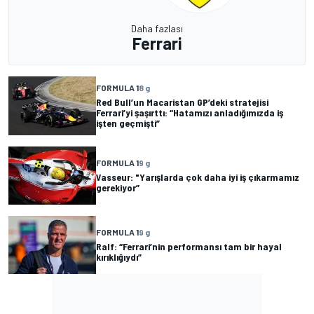
Daha fazlası
Ferrari
FORMULA 1
8 g
Red Bull’un Macaristan GP’deki stratejisi
Ferrari’yi şaşırttı: “Hatamızı anladığımızda iş
işten geçmişti”
FORMULA 1
9 g
Vasseur: "Yarışlarda çok daha iyi iş çıkarmamız
gerekiyor”
FORMULA 1
9 g
Ralf: “Ferrari’nin performansı tam bir hayal
kırıklığıydı”