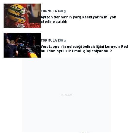
FORMULA 1
30 g
Ayrton Senna’nın yarış kaskı yarım milyon
sterline satıldı
FORMULA 1
30 g
Verstappen’in geleceği belirsizliğini koruyor: Red
Bull’dan ayrılık ihtimali güçleniyor mu?