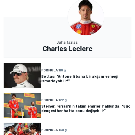
Daha fazlası
Charles Leclerc
FORMULA 1
18 g
Bottas: "Antonelli bana bir akşam yemeği
ısmarlayabilir!"
FORMULA 1
22 g
Steiner, Ferrari’nin takım emirleri hakkında: "Güç
dengesi her hafta sonu değişebilir"
FORMULA 1
30 g