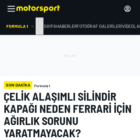
FORMULA 1
ANA SAYFA
HABERLER
FOTOĞRAF GALERILERI
VIDEOLA
SON DAKIKA
Formula 1
ÇELIK ALAŞIMLI SILINDIR
KAPAĞI NEDEN FERRARI IÇIN
AĞIRLIK SORUNU
YARATMAYACAK?