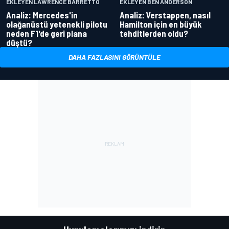
EKLEYEN LAWRENCE BARRETTO
EKLEYEN BEN ANDERSON
Analiz: Mercedes'in
Analiz: Verstappen, nasıl
olağanüstü yetenekli pilotu
Hamilton için en büyük
neden F1'de geri plana
tehditlerden oldu?
düştü?
DAHA FAZLASINI GÖRÜNTÜLE