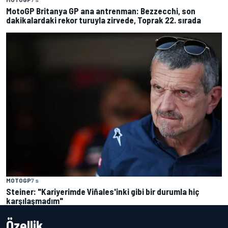
MotoGP Britanya GP ana antrenman: Bezzecchi, son
dakikalardaki rekor turuyla zirvede, Toprak 22. sırada
MOTOGP
7 s
Steiner: "Kariyerimde Viñales'inki gibi bir durumla hiç
karşılaşmadım"
Özellik