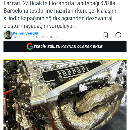
Ferrari, 23 Ocak’ta Fiorano’da tanıtacağı 678 ile
Barselona testlerine hazırlanırken, çelik alaşımlı
silindir kapağının ağırlık açısından dezavantaj
oluşturmayacağını vurguluyor.
Kemal Şengül
Düzenlendi:
7 Oca 2026 07:37
TERCIH EDILEN KAYNAK OLARAK EKLE