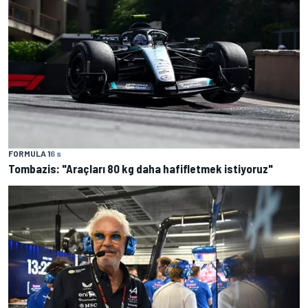
FORMULA 1
6 s
Tombazis: "Araçları 80 kg daha hafifletmek istiyoruz"