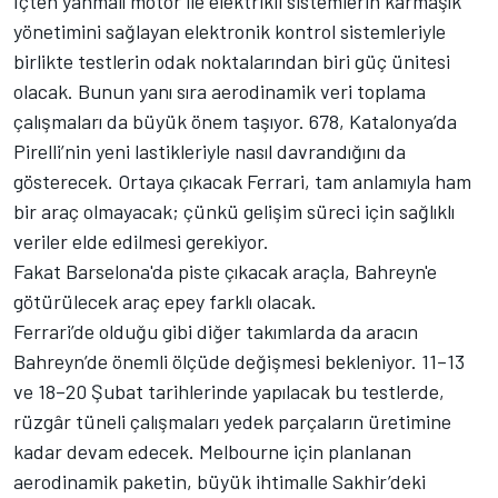
İçten yanmalı motor ile elektrikli sistemlerin karmaşık
yönetimini sağlayan elektronik kontrol sistemleriyle
birlikte testlerin odak noktalarından biri güç ünitesi
olacak. Bunun yanı sıra aerodinamik veri toplama
çalışmaları da büyük önem taşıyor. 678, Katalonya’da
Pirelli’nin yeni lastikleriyle nasıl davrandığını da
gösterecek. Ortaya çıkacak Ferrari, tam anlamıyla ham
bir araç olmayacak; çünkü gelişim süreci için sağlıklı
veriler elde edilmesi gerekiyor.
Fakat Barselona'da piste çıkacak araçla, Bahreyn'e
götürülecek araç epey farklı olacak.
Ferrari’de olduğu gibi diğer takımlarda da aracın
Bahreyn’de önemli ölçüde değişmesi bekleniyor. 11–13
ve 18–20 Şubat tarihlerinde yapılacak bu testlerde,
rüzgâr tüneli çalışmaları yedek parçaların üretimine
kadar devam edecek. Melbourne için planlanan
aerodinamik paketin, büyük ihtimalle Sakhir’deki