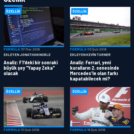
ÖZELLIK
ÖZELLIK
FORMULA 1
17 Mar 2018
FORMULA 1
13 Şub 2018
EKLEYEN JONATHAN NOBLE
EKLEYEN KEVIN TURNER
Analiz: F1'deki bir sonraki
Analiz: Ferrari, yeni
büyük şey "Yapay Zeka"
kuralların 2. senesinde
olacak
Mercedes'le olan farkı
kapatabilecek mi?
ÖZELLIK
ÖZELLIK
FORMULA 1
11 Şub 2018
FORMULA 1
6 Şub 2018