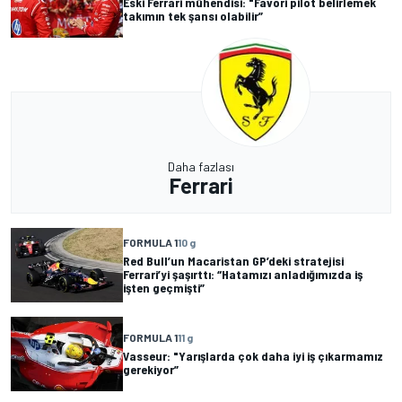
Eski Ferrari mühendisi: "Favori pilot belirlemek
takımın tek şansı olabilir”
Daha fazlası
Ferrari
FORMULA 1
10 g
Red Bull’un Macaristan GP’deki stratejisi
Ferrari’yi şaşırttı: “Hatamızı anladığımızda iş
işten geçmişti”
FORMULA 1
11 g
Vasseur: "Yarışlarda çok daha iyi iş çıkarmamız
gerekiyor”