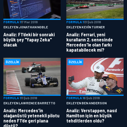
FORMULA 1
17 Mar 2018
FORMULA 1
13 Şub 2018
EKLEYEN JONATHAN NOBLE
EKLEYEN KEVIN TURNER
Analiz: F1'deki bir sonraki
Analiz: Ferrari, yeni
büyük şey "Yapay Zeka"
kuralların 2. senesinde
olacak
Mercedes'le olan farkı
kapatabilecek mi?
ÖZELLIK
ÖZELLIK
FORMULA 1
11 Şub 2018
FORMULA 1
6 Şub 2018
EKLEYEN LAWRENCE BARRETTO
EKLEYEN BEN ANDERSON
Analiz: Mercedes'in
Analiz: Verstappen, nasıl
olağanüstü yetenekli pilotu
Hamilton için en büyük
neden F1'de geri plana
tehditlerden oldu?
düştü?