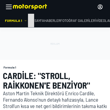
FORMULA 1
ANA SAYFA
HABERLER
FOTOĞRAF GALERILERI
VIDEOLA
Formula 1
CARDILE: "STROLL,
RAIKKONEN'E BENZIYOR"
Aston Martin Teknik Direktörü Enrico Cardile,
Fernando Alonso’nun detaylı hafızasıyla, Lance
Stroll’un kısa ve net geri bildirimlerinin takıma katkı