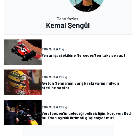
Daha fazlası
Kemal Şengül
FORMULA 1
1 g
Ferrari şasi ekibine Mercedes'ten takviye yaptı
FORMULA 1
29 g
Ayrton Senna’nın yarış kaskı yarım milyon
sterline satıldı
FORMULA 1
29 g
Verstappen’in geleceği belirsizliğini koruyor: Red
Bull’dan ayrılık ihtimali güçleniyor mu?