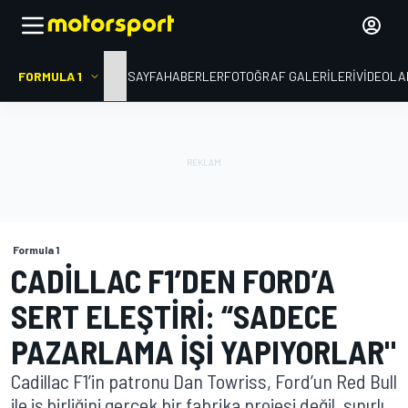
FORMULA 1
ANA SAYFA
HABERLER
FOTOĞRAF GALERILERI
VIDEOLA
Formula 1
CADILLAC F1’DEN FORD’A
SERT ELEŞTIRI: “SADECE
PAZARLAMA IŞI YAPIYORLAR"
Cadillac F1’in patronu Dan Towriss, Ford’un Red Bull
ile iş birliğini gerçek bir fabrika projesi değil, sınırlı