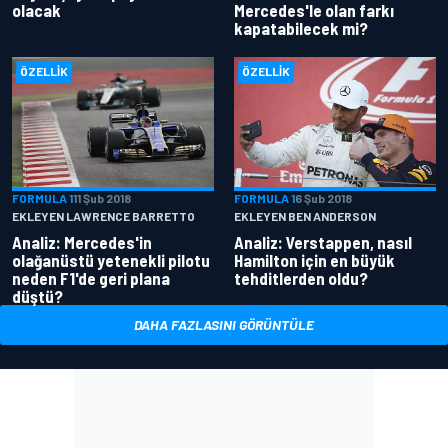
olacak
Mercedes'le olan farkı
kapatabilecek mi?
ÖZELLIK
ÖZELLIK
FORMULA 1
11 Şub 2018
FORMULA 1
6 Şub 2018
EKLEYEN LAWRENCE BARRETTO
EKLEYEN BEN ANDERSON
Analiz: Mercedes'in
Analiz: Verstappen, nasıl
olağanüstü yetenekli pilotu
Hamilton için en büyük
neden F1'de geri plana
tehditlerden oldu?
düştü?
DAHA FAZLASINI GÖRÜNTÜLE