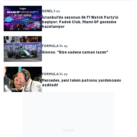
GENEL
3 ay
İstanbul’da sezonun ilk F1 Watch Party’si
başlıyor: Padok Club, Miami GP gecesine
hazırlanıyor
FORMULA 1
4 ay
Alonso: "Bize sadece zaman lazım"
FORMULA 1
4 ay
Mercedes, yeni takım patronu yardımcısını
açıkladı!