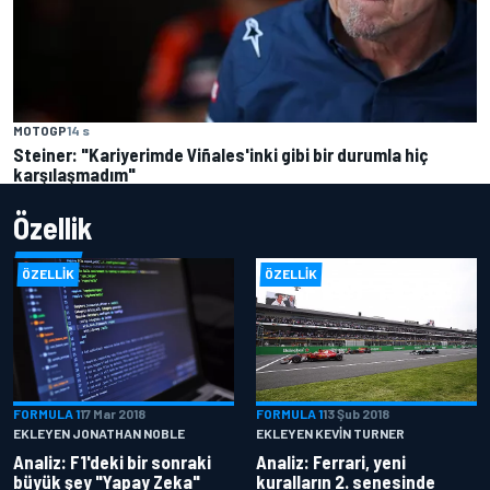
MOTOGP
14 s
Steiner: "Kariyerimde Viñales'inki gibi bir durumla hiç
karşılaşmadım"
Özellik
ÖZELLIK
ÖZELLIK
FORMULA 1
17 Mar 2018
FORMULA 1
13 Şub 2018
EKLEYEN JONATHAN NOBLE
EKLEYEN KEVIN TURNER
Analiz: F1'deki bir sonraki
Analiz: Ferrari, yeni
büyük şey "Yapay Zeka"
kuralların 2. senesinde