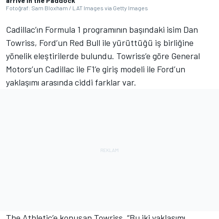
arrive in the Paddock
Fotoğraf: Sam Bloxham / LAT Images via Getty Images
Cadillac’ın Formula 1 programının başındaki isim Dan
Towriss, Ford’un Red Bull ile yürüttüğü iş birliğine
yönelik eleştirilerde bulundu. Towriss’e göre General
Motors’un Cadillac ile F1’e giriş modeli ile Ford’un
yaklaşımı arasında ciddi farklar var.
The Athletic’e konuşan Towriss, “Bu iki yaklaşımı