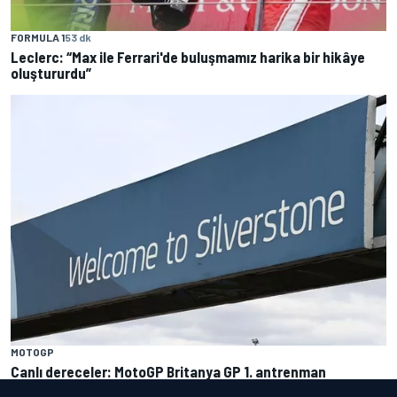
FORMULA 1
53 dk
Leclerc: “Max ile Ferrari'de buluşmamız harika bir hikâye
oluştururdu”
MOTOGP
Canlı dereceler: MotoGP Britanya GP 1. antrenman