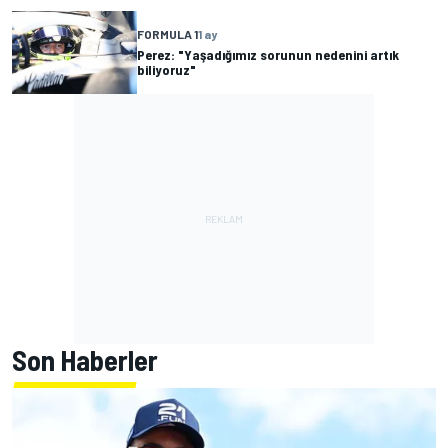
FORMULA 1
1 ay
Perez: "Yaşadığımız sorunun nedenini artık
biliyoruz"
Son Haberler