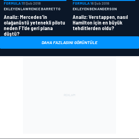
FORMULA 1
11 Şub 2018
FORMULA 1
6 Şub 2018
EKLEYEN LAWRENCE BARRETTO
EKLEYEN BEN ANDERSON
Analiz: Mercedes'in
Analiz: Verstappen, nasıl
olağanüstü yetenekli pilotu
Hamilton için en büyük
neden F1'de geri plana
tehditlerden oldu?
düştü?
DAHA FAZLASINI GÖRÜNTÜLE