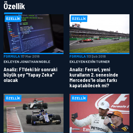
Özellik
ÖZELLIK
ÖZELLIK
FORMULA 1
17 Mar 2018
FORMULA 1
13 Şub 2018
EKLEYEN JONATHAN NOBLE
EKLEYEN KEVIN TURNER
Analiz: F1'deki bir sonraki
Analiz: Ferrari, yeni
büyük şey "Yapay Zeka"
kuralların 2. senesinde
olacak
Mercedes'le olan farkı
kapatabilecek mi?
ÖZELLIK
ÖZELLIK