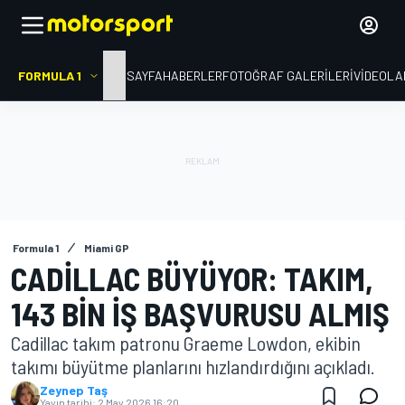
FORMULA 1
ANA SAYFA
HABERLER
FOTOĞRAF GALERILERI
VIDEOLA
Formula 1
Miami GP
CADILLAC BÜYÜYOR: TAKIM,
143 BIN IŞ BAŞVURUSU ALMIŞ
Cadillac takım patronu Graeme Lowdon, ekibin
takımı büyütme planlarını hızlandırdığını açıkladı.
Zeynep Taş
Yayın tarihi:
2 May 2026 16:20