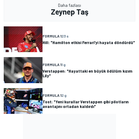
Daha fazlası
Zeynep Taş
FORMULA 1
23 s
Hill: "Hamilton etkisi Ferrari'yi hayata döndürdü"
FORMULA 1
1 g
Verstappen: "Hayattaki en büyük ödülüm kızım
Lily"
FORMULA 1
2 g
Tost: "Yeni kurallar Verstappen gibi pilotların
avantajını ortadan kaldırdı"