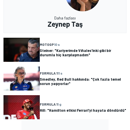
Daha fazlası
Zeynep Taş
MOTOGP
10 s
Steiner: "Kariyerimde Viñales'inki gibi bir
durumla hiç karşılaşmadım"
FORMULA 1
11 s
Smedley, Red Bull hakkında: "Çok fazla temel
sorun yaşıyorlar"
FORMULA 1
1 g
Hill: "Hamilton etkisi Ferrari'yi hayata döndürdü"