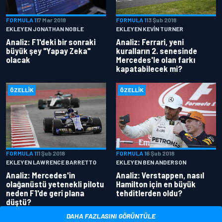
FORMULA 1
17 Mar 2018
FORMULA 1
13 Şub 2018
EKLEYEN JONATHAN NOBLE
EKLEYEN KEVIN TURNER
Analiz: F1'deki bir sonraki
Analiz: Ferrari, yeni
büyük şey "Yapay Zeka"
kuralların 2. senesinde
olacak
Mercedes'le olan farkı
kapatabilecek mi?
ÖZELLIK
ÖZELLIK
FORMULA 1
11 Şub 2018
FORMULA 1
6 Şub 2018
EKLEYEN LAWRENCE BARRETTO
EKLEYEN BEN ANDERSON
Analiz: Mercedes'in
Analiz: Verstappen, nasıl
olağanüstü yetenekli pilotu
Hamilton için en büyük
neden F1'de geri plana
tehditlerden oldu?
düştü?
DAHA FAZLASINI GÖRÜNTÜLE