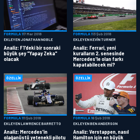
FORMULA 1
17 Mar 2018
FORMULA 1
13 Şub 2018
EKLEYEN JONATHAN NOBLE
EKLEYEN KEVIN TURNER
Analiz: F1'deki bir sonraki
Analiz: Ferrari, yeni
büyük şey "Yapay Zeka"
kuralların 2. senesinde
olacak
Mercedes'le olan farkı
kapatabilecek mi?
ÖZELLIK
ÖZELLIK
FORMULA 1
11 Şub 2018
FORMULA 1
6 Şub 2018
EKLEYEN LAWRENCE BARRETTO
EKLEYEN BEN ANDERSON
Analiz: Mercedes'in
Analiz: Verstappen, nasıl
olağanüstü yetenekli pilotu
Hamilton için en büyük