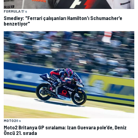
FORMULA 1
7 s
Smedley: "Ferrari çalışanları Hamilton'ı Schumacher'e
benzetiyor"
MOTO2
8 s
Moto2 Britanya GP sıralama: Izan Guevara pole’de, Deniz
Öncü 21. sırada