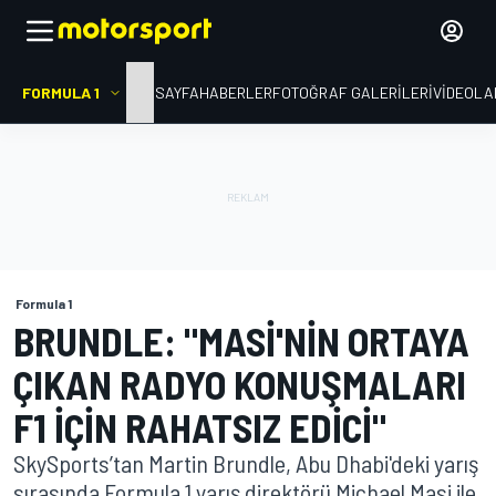
FORMULA 1
ANA SAYFA
HABERLER
FOTOĞRAF GALERILERI
VIDEOLA
Formula 1
BRUNDLE: "MASI'NIN ORTAYA
ÇIKAN RADYO KONUŞMALARI
F1 IÇIN RAHATSIZ EDICI"
SkySports’tan Martin Brundle, Abu Dhabi'deki yarış
sırasında Formula 1 yarış direktörü Michael Masi ile