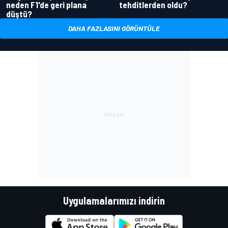
neden F1'de geri plana
tehditlerden oldu?
düştü?
DAHA FAZLASINI GÖRÜNTÜLE
Uygulamalarımızı indirin