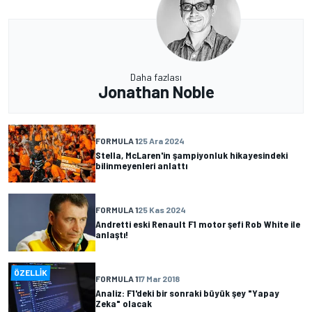
Daha fazlası
Jonathan Noble
FORMULA 1
25 Ara 2024
Stella, McLaren'in şampiyonluk hikayesindeki
bilinmeyenleri anlattı
FORMULA 1
25 Kas 2024
Andretti eski Renault F1 motor şefi Rob White ile
anlaştı!
ÖZELLIK
FORMULA 1
17 Mar 2018
Analiz: F1'deki bir sonraki büyük şey "Yapay
Zeka" olacak